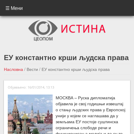
☰ Мени
ЕУ константно крши људска права
Насловна
/
Вести
/
ЕУ константно крши људска права
←Претходна вест
Следећа вест →
Објављено: 16/01/2014, 13:13
МОСКВА – Руска дипломатија
објавила је свој годишњи извештај
о стању људских права у Европској
унији у којем се наглашава да у
земљама ЕУ постоје суштинска
ограничења слободе речи и
функционисања медија и да су то