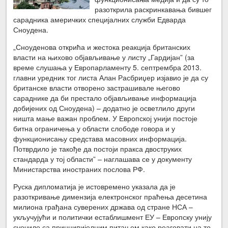
разоткрила раскринкавања бившег
сарадника америчких специјалних служби Едварда
Сноудена.
„Сноуденова открића и жестока реакција британских
власти на њихово објављивање у листу „Гардијан” (за
време слушања у Европарламенту 5. септрембра 2013.
главни уредник тог листа Алан Расбриџер изјавио је да су
британске власти отворено застрашивале његово
сараднике да би престало објављивање информација
добијених од Сноудена) – додатно је осветлило други
ништа мање важан проблем. У Европској унији постоје
битна ограничења у области слободе говора и у
функционисању средстава масовних информација.
Потврдило је такође да постоји пракса двоструких
стандарда у тој области” – наглашава се у документу
Министарства иностраних послова РФ.
Руска дипломатија је истовремено указала да је
разоткривање димензија електронског праћења десетина
милиона грађана суверених држава од стране НСА –
укључујући и политички естаблишмент ЕУ – Европску унију
суочило са принципијелним питањем како реаговати на то