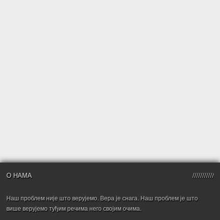
О НАМА
Наш проблем није што верујемо. Вера је снага. Наш проблем је што
више верујемо туђим речима него својим очима.