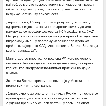
најгрубље могуће кршење норми међународног права у
области људских права, пре свега права повезаних са
неприкосновеношћу приватности.
„Упркос свему, ЕУ није на том терену засад отишла даље
од громких изјава на свом октобарском самиту да има
намеру да се поводом деловања НСА „разјасни са САД”.
Ово је утолико индикативније што је – према Сноуденовим
информацијама – у програму масовног електронског
праћења, заједно са САД, учествовала и Велика Британија
која је чланица ЕУ”.
Министарство иностраних послова РФ истовремено је
оптужило Немачку да наставља да тему људских права
користи као инструмент политичког притиска на друге
земље.
Званични Берлин притом – оцењено је у Москви – не
прима критику на свој рачун.
„Занимљиво је да оно што – у случају Русије – у последње
време критикују и власт и организације које се баве
људским правима у основи постоји, у овом или оном