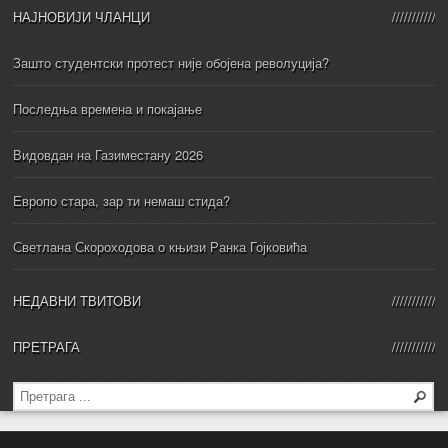
НАЈНОВИЈИ ЧЛАНЦИ
Зашто студентски протест није обојена револуција?
Последња времена и покајање
Видовдан на Газиместану 2026
Европо стара, зар ти немаш стида?
Светлана Скороходова о књизи Ранка Гојковића
НЕДАВНИ ТВИТОВИ
ПРЕТРАГА