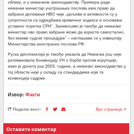
облику, и у немачком законодавству. Примера ради
немачки министар унутрашњих послова има право да
забрани деловање НВО чији „циљеви и активности су у
супротности са одредбама кривичног кодекса и основама
уставног поретка СРН”. Занимљиво је такође да немачки
министар ово право забране може да користи самостално,
без икакве судске процедуре” – наглашава се у извештају
Министарства иностраних послова РФ.
Руска дипломатија је такође указала да Немачка још није
ративиковала Конвенцију УН о борби против корупције,
иако је донета још 2003. године, а немачко законодавство у
тој области није у складу са стандардима које та
конвенција садржи.
Извор:
Факти
Подели вест:
Врх странице
Оставите коментар