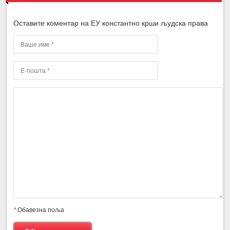
Оставите коментар на ЕУ константно крши људска права
*
Обавезна поља