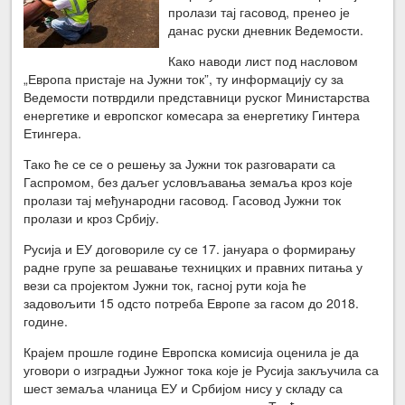
пролази тај гасовод, пренео је
данас руски дневник Ведемости.
Како наводи лист под насловом
„Европа пристаје на Јужни ток”, ту информацију су за
Ведемости потврдили представници руског Министарства
енергетике и европског комесара за енергетику Гинтера
Етингера.
Тако ће се се о решењу за Јужни ток разговарати са
Гаспромом, без даљег условљавања земаља кроз које
пролази тај међународни гасовод. Гасовод Јужни ток
пролази и кроз Србију.
Русија и ЕУ договориле су се 17. јануара о формирању
радне групе за решавање техницких и правних питања у
вези са пројектом Јужни ток, гасној рути која ће
задовољити 15 одсто потреба Европе за гасом до 2018.
године.
Крајем прошле године Европска комисија оценила је да
уговори о изградњи Јужног тока које је Русија закључила са
шест земаља чланица ЕУ и Србијом нису у складу са