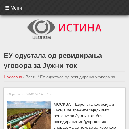
☰ Мени
ЕУ одустала од ревидирања
уговора за Јужни ток
Насловна
/
Вести
/
ЕУ одустала од ревидирања уговора за
Јужни ток
Објављено: 20/01/2014, 17:56
←Претходна вест
Следећа вест →
МОСКВА – Европска комисија и
Русија ће тражити заједничко
решење за Јужни ток, без
ревидирања међудржавних
споразума са земљама кроз које