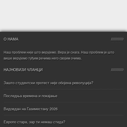
О НАМА
Наш проблем није што верујемо. Вера је снага. Наш проблем је што
више верујемо туђим речима него својим очима.
НАЈНОВИЈИ ЧЛАНЦИ
Зашто студентски протест није обојена револуција?
Последња времена и покајање
Видовдан на Газиместану 2026
Европо стара, зар ти немаш стида?