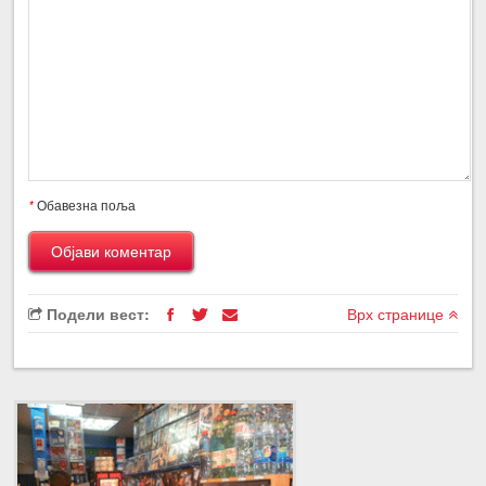
*
Обавезна поља
Подели вест:
Врх странице