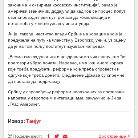
законима и оквирима косовских институција“, рекао је
амерички званичник, додајући да кад год се процес попут
овог спроводи први пут, долази до компликација и
потешкоћа у конституисању институција.
Ји је, такође, честитао влади Србије на корацима које је
предузела на путу ка чланству у Европској унији, уз оцену
да је на том пољу постигнут изузетан напредак.
„Веома смо задовољни и поздрављамо чињеницу што ће
преговори убрзо почети. Наравно, има још много корака
које треба предузети, реформе које треба спровести и
одлуке које треба донети. Сједињене Државе су спремне
да наставе да подржавају
Србију у спровођењу реформи неопходних за постизање
напретка у европским интеграцијама, закључио је Ји за
„Глас Америке“.
Извор:
Танјуг
Подели вест:
Врх странице