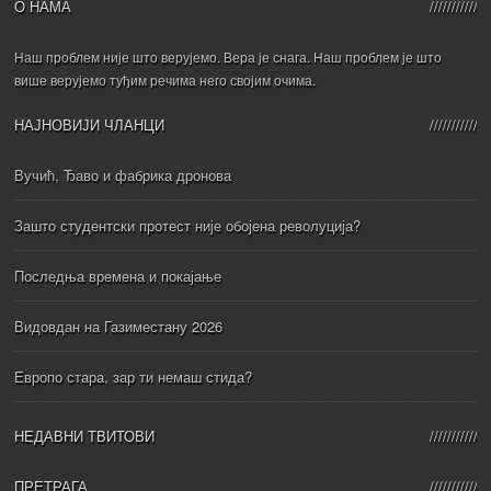
О НАМА
Наш проблем није што верујемо. Вера је снага. Наш проблем је што
више верујемо туђим речима него својим очима.
НАЈНОВИЈИ ЧЛАНЦИ
Вучић, Ђаво и фабрика дронова
Зашто студентски протест није обојена револуција?
Последња времена и покајање
Видовдан на Газиместану 2026
Европо стара, зар ти немаш стида?
НЕДАВНИ ТВИТОВИ
ПРЕТРАГА