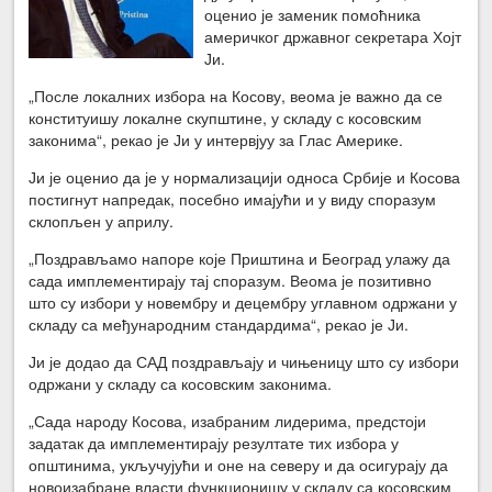
оценио је заменик помоћника
америчког државног секретара Хојт
Ји.
„После локалних избора на Косову, веома је важно да се
конституишу локалне скупштине, у складу с косовским
законима“, рекао је Ји у интервјуу за Глас Америке.
Ји је оценио да је у нормализацији односа Србије и Косова
постигнут напредак, посебно имајући и у виду споразум
склопљен у априлу.
„Поздрављамо напоре које Приштина и Београд улажу да
сада имплементирају тај споразум. Веома је позитивно
што су избори у новембру и децембру углавном одржани у
складу са међународним стандардима“, рекао је Ји.
Ји је додао да САД поздрављају и чињеницу што су избори
одржани у складу са косовским законима.
„Сада народу Косова, изабраним лидерима, предстоји
задатак да имплементирају резултате тих избора у
општинима, укључујући и оне на северу и да осигурају да
новоизабране власти функционишу у складу са косовским