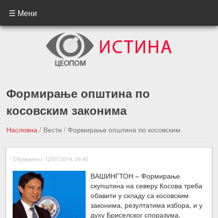
☰ Мени
Формирање општина по
косовским законима
Насловна
/
Вести
/
Формирање општина по косовским
законима
Објављено: 12/01/2014, 06:40
←Претходна вест
Следећа вест →
ВАШИНГТОН – Формирање
скупштина на северу Косова треба
обавити у складу са косовским
законима, резултатима избора, и у
духу Бриселског споразума,