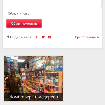
*
Обавезна поља
Подели вест:
Врх странице