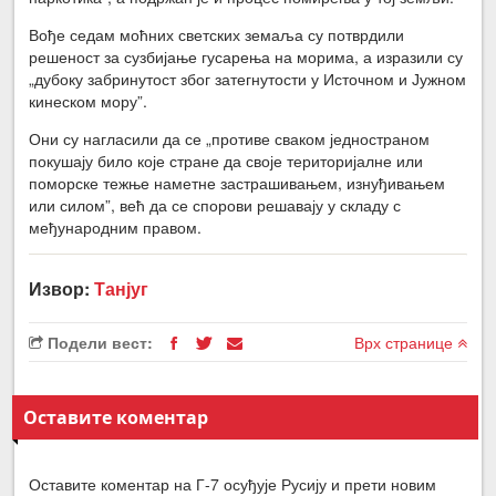
Вође седам моћних светских земаља су потврдили
решеност за сузбијање гусарења на морима, а изразили су
„дубоку забринутост због затегнутости у Источном и Јужном
кинеском мору”.
Они су нагласили да се „противе сваком једностраном
покушају било које стране да своје територијалне или
поморске тежње наметне застрашивањем, изнуђивањем
или силом”, већ да се спорови решавају у складу с
међународним правом.
Извор:
Танјуг
Подели вест:
Врх странице
Оставите коментар
Оставите коментар на Г-7 осуђује Русију и прети новим