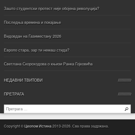
Зашто студентски протест није обојена револуција?
Последња времена и покајање
Видовдан на Газиместану 2026
Европо стара, зар ти немаш стида?
Светлана Скороходова о књизи Ранка Гојковића
НЕДАВНИ ТВИТОВИ
ПРЕТРАГА
Copyright ©
Цеопом Истина
2013-2026. Сва права задржана.