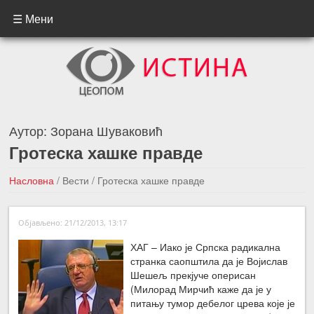
☰ Мени
Аутор:
Зорана Шуваковић
Гротеска хашке правде
Насловна
/
Вести
/
Гротеска хашке правде
←Претходна вест
Следећа вест →
Објављено: 21/12/2013, 13:17
ХАГ – Иако је Српска радикална
странка саопштила да је Војислав
Шешељ прекјуче оперисан
(Милорад Мирчић каже да је у
питању тумор дебелог црева које је