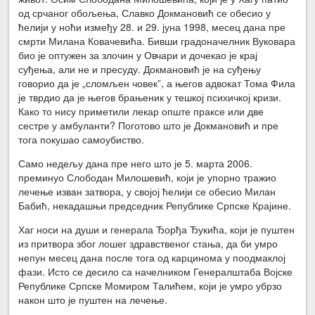
од срчаног обољења, Славко Докмановић се обесио у
ћелији у ноћи између 28. и 29. јуна 1998, месец дана пре
смрти Милана Ковачевића. Бивши градоначелник Вуковара
био је оптужен за злочин у Овчари и дочекао је крај
суђења, али не и пресуду. Докмановић је на суђењу
говорио да је „сломљен човек”, а његов адвокат Тома Фила
је тврдио да је његов брањеник у тешкој психичкој кризи.
Како то нису приметили лекар опште праксе или две
сестре у амбуланти? Поготово што је Докмановић и пре
тога покушао самоубиство.
Само недељу дана пре него што је 5. марта 2006.
преминуо Слободан Милошевић, који је упорно тражио
лечење изван затвора, у својој ћелији се обесио Милан
Бабић, некадашњи председник Републике Српске Крајине.
Хаг носи на души и генерала Ђорђа Ђукића, који је пуштен
из притвора због лошег здравственог стања, да би умро
непун месец дана после тога од карцинома у поодмаклој
фази. Исто се десило са начелником Генералштаба Војске
Републике Српске Момиром Талићем, који је умро убрзо
након што је пуштен на лечење.