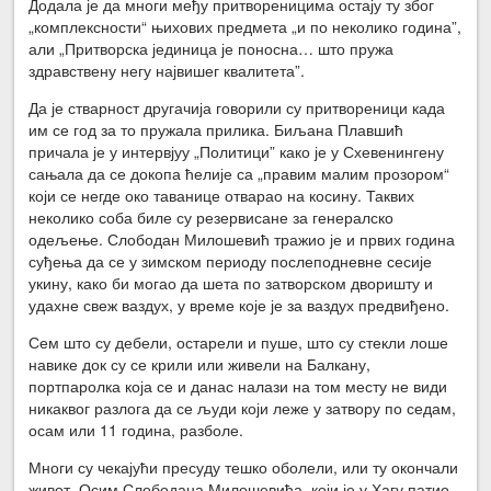
Додала је да многи међу притвореницима остају ту због
„комплексности“ њихових предмета „и по неколико година”,
али „Притворска јединица је поносна… што пружа
здравствену негу највишег квалитета”.
Да је стварност другачија говорили су притвореници када
им се год за то пружала прилика. Биљана Плавшић
причала је у интервјуу „Политици” како је у Схевенингену
сањала да се докопа ћелије са „правим малим прозором“
који се негде око таванице отварао на косину. Таквих
неколико соба биле су резервисане за генералско
одељење. Слободан Милошевић тражио је и првих година
суђења да се у зимском периоду послеподневне сесије
укину, како би могао да шета по затворском дворишту и
удахне свеж ваздух, у време које је за ваздух предвиђено.
Сем што су дебели, остарели и пуше, што су стекли лоше
навике док су се крили или живели на Балкану,
портпаролка која се и данас налази на том месту не види
никаквог разлога да се људи који леже у затвору по седам,
осам или 11 година, разболе.
Многи су чекајући пресуду тешко оболели, или ту окончали
живот. Осим Слободана Милошевића, који је у Хагу патио