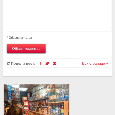
*
Обавезна поља
Подели вест:
Врх странице