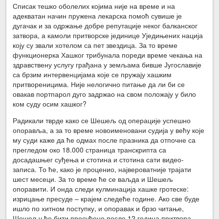
Списак тешко оболелих којима није на време и на
адекватан начин пружена лекарска помоћ сувише је
дугачак и за одржање добре репутације неког балканског
затвора, а камоли притворске јединице Уједињених нација
коју су звали хотелом са пет звездица. За то време
функционерка Хашког трибунала пореди време чекања на
здравствену услугу грађана у земљама бивше Југославије
са брзим интервенцијама које се пружају хашким
притвореницима. Није нелогично питање да ли би се
овакав портпарол дуго задржао на свом положају у било
ком суду осим хашког?
Радикали тврде како се Шешељ од операције успешно
опоравља, а за то време новоименовани судија у већу које
му суди каже да ће одмах после празника да отпочне са
прегледом око 18.000 страница транскрипта са
досадашњег суђења и стотина и стотина сати видео-
записа. То ће, како је проценио, највероватније трајати
шест месеци. За то време ће се ваљда и Шешељ
опоравити. И онда следи кулминација хашке гротеске:
изрицање пресуде – крајем следеће године. Ако све буде
ишло по хитном поступку, и опоравак и брзо читање,
Шешељу ће бити пресуђено после 12 година притвора.