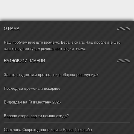
О НАМА
Наш проблем није што верујемо. Вера је снага. Наш проблем је што
више верујемо туђим речима него својим очима.
НАЈНОВИЈИ ЧЛАНЦИ
Зашто студентски протест није обојена револуција?
Последња времена и покајање
Видовдан на Газиместану 2026
Европо стара, зар ти немаш стида?
Светлана Скороходова о књизи Ранка Гојковића