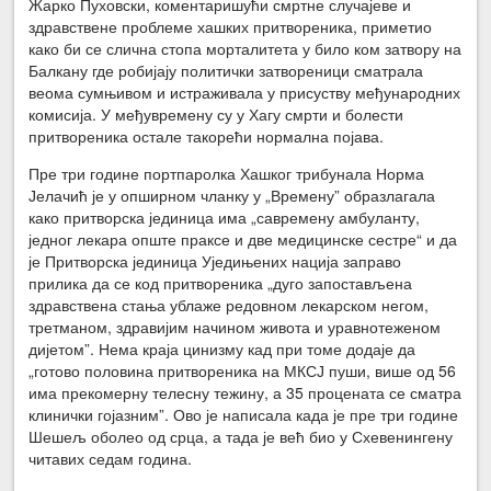
Жарко Пуховски, коментаришући смртне случајеве и
здравствене проблеме хашких притвореника, приметио
како би се слична стопа морталитета у било ком затвору на
Балкану где робијају политички затвореници сматрала
веома сумњивом и истраживала у присуству међународних
комисија. У међувремену су у Хагу смрти и болести
притвореника остале такорећи нормална појава.
Пре три године портпаролка Хашког трибунала Норма
Јелачић је у опширном чланку у „Времену” образлагала
како притворска јединица има „савремену амбуланту,
једног лекара опште праксе и две медицинске сестре“ и да
је Притворска јединица Уједињених нација заправо
прилика да се код притвореника „дуго запостављена
здравствена стања ублаже редовном лекарском негом,
третманом, здравијим начином живота и уравнотеженом
дијетом”. Нема краја цинизму кад при томе додаје да
„готово половина притвореника на МКСЈ пуши, више од 56
има прекомерну телесну тежину, а 35 процената се сматра
клинички гојазним”. Ово је написала када је пре три године
Шешељ оболео од срца, а тада је већ био у Схевенингену
читавих седам година.