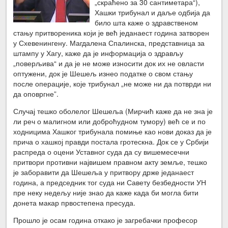
„скраћено за 30 сантиметара“),
Хашки трибунал и даље одбија да
било шта каже о здравственом
стању притвореника који је већ једанаест година затворен
у Схевенингену. Магдалена Спалинска, представница за
штампу у Хагу, каже да је информација о здрављу
„поверљива“ и да је не може износити док их не овласти
оптужени, док је Шешељ изнео податке о свом стању
после операције, које трибунал „не може ни да потврди ни
да оповргне”.
Случај тешко оболелог Шешеља (Мирчић каже да не зна је
ли реч о малигном или доброћудном тумору) већ се и по
ходницима Хашког трибунала помиње као нови доказ да је
прича о хашкој правди постала гротескна. Док се у Србији
распреда о оцени Уставног суда да су вишемесечни
притвори противни највишем правном акту земље, тешко
је заборавити да Шешеља у притвору држе једанаест
година, а председник тог суда ни Савету безбедности УН
пре неку недељу није знао да каже када би могла бити
донета макар првостепена пресуда.
Прошло је осам година откако је загребачки професор