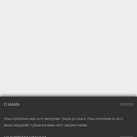
О НАМА
Наш проблем није што верујемо. Вера је снага. Наш проблем је што
више верујемо туђим речима него својим очима.