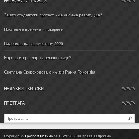
НАЈНОВИЈИ ЧЛАНЦИ
Зашто студентски протест није обојена револуција?
Последња времена и покајање
Видовдан на Газиместану 2026
Европо стара, зар ти немаш стида?
Светлана Скороходова о књизи Ранка Гојковића
НЕДАВНИ ТВИТОВИ
ПРЕТРАГА
Copyright ©
Цеопом Истина
2013-2026. Сва права задржана.