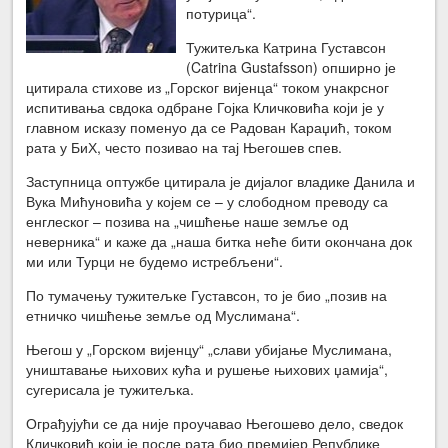
потурица“.
Тужитељка Катрина Густавсон
(Catrina Gustafsson) опширно је
цитирала стихове из „Горског вијенца“ током унакрсног
испитивања свдока одбране Гојка Кличковића који је у
главном исказу поменуо да се Радован Караџић, током
рата у БиХ, често позивао на тај Његошев спев.
Заступница оптужбе цитирала је дијалог владике Данила и
Вука Мићуновића у којем се – у слободном преводу са
енглеског – позива на „чишћење наше земље од
неверника“ и каже да „наша битка неће бити окончана док
ми или Турци не будемо истребљени“.
По тумачењу тужитељке Густавсон, то је био „позив на
етничко чишћење земље од Муслимана“.
Његош у „Горском вијенцу“ „слави убијање Муслимана,
уништавање њихових кућа и рушење њихових џамија“,
сугерисала је тужитељка.
Ограђујући се да није проучавао Његошево дело, сведок
Кличковић који је после рата био премијер Републике