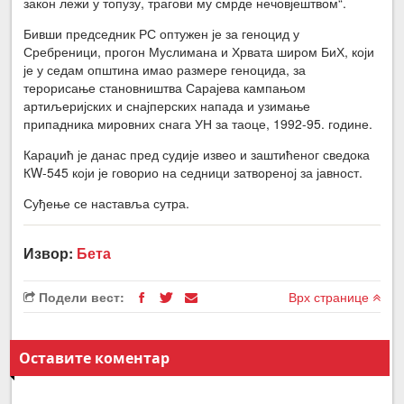
закон лежи у топузу, трагови му смрде нечовјештвом“.
Бивши председник РС оптужен је за геноцид у
Сребреници, прогон Муслимана и Хрвата широм БиХ, који
је у седам општина имао размере геноцида, за
терорисање становништва Сарајева кампањом
артиљеријских и снајперских напада и узимање
припадника мировних снага УН за таоце, 1992-95. године.
Караџић је данас пред судије извео и заштићеног сведока
КW-545 који је говорио на седници затвореној за јавност.
Суђење се наставља сутра.
Извор:
Бета
Подели вест:
Врх странице
Оставите коментар