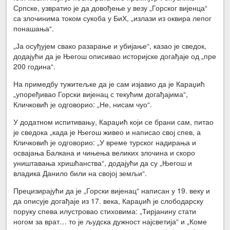
Српске, узвратио је да довођење у везу „Горског вијенца“
са злочинима током сукоба у БиХ, „излази из оквира лепог
понашања“.
„Ја осуђујем свако разарање и убијање“, казао је сведок,
додајући да је Његош описивао историјске догађаје од „пре
200 година“.
На примедбу тужитељке да је сам изјавио да је Караџић
„упоређивао Горски вијенац с текућим догађајима“,
Кличковић је одговорио: „Не, нисам чуо“.
У додатном испитивању, Караџић који се брани сам, питао
је сведока „када је Његош живео и написао свој спев, а
Кличковић је одговорио: „У време турског надирања и
освајања Балкана и чињења великих злочина и скоро
уништавања хришћанства“, додајући да су „Његош и
владика Данило били на својој земљи“.
Прецизирајући да је „Горски вијенац“ написан у 19. веку и
да описује догађаје из 17. века, Караџић је слободарску
поруку спева илустровао стиховима: „Тирјанину стати
ногом за врат… то је људска дужност најсветија“ и „Коме