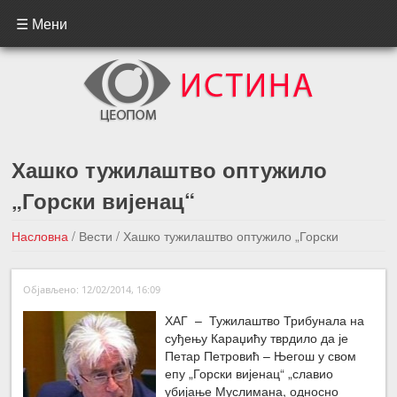
☰ Мени
Хашко тужилаштво оптужило
„Горски вијенац“
Насловна
/
Вести
/
Хашко тужилаштво оптужило „Горски
вијенац“
Објављено: 12/02/2014, 16:09
←Претходна вест
Следећа вест →
ХАГ – Тужилаштво Трибунала на
суђењу Караџићу тврдило да је
Петар Петровић – Његош у свом
епу „Горски вијенац“ „славио
убијање Муслимана, односно