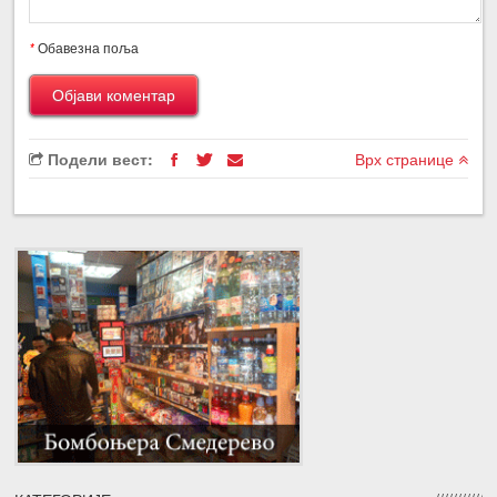
*
Обавезна поља
Подели вест:
Врх странице