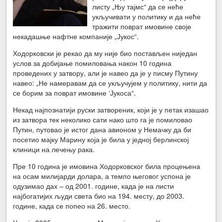
листу „Њу тајмс“ да се неће
укључивати у политику и да неће
тражити поврат имовине своје
некадашње нафтне компаније „Јукос“.
Ходорковски је рекао да му није био постављен ниједан
услов за добијање помиловања након 10 година
проведених у затвору, али је навео да је у писму Путину
навео: „Не намеравам да се укључујем у политику, нити да
се борим за поврат имовине ‘Јукоса“.
Некад најпознатији руски затвореник, који је у петак изашао
из затвора тек неколико сати нако што га је помиловао
Путин, путовао је истог дана авионом у Немачку да би
посетио мајку Марину која је била у једној берлинској
клиници на лечењу рака.
Пре 10 година је имовина Ходорковског била процењена
на осам милијарди долара, а темпо његовог успона је
одузимао дах – од 2001. године, када је на листи
најбогатијих људи света био на 194. месту, до 2003.
године, када се попео на 26. место.