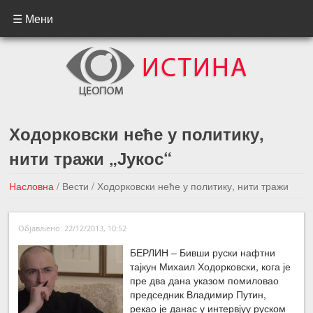
☰ Мени
Ходорковски неће у политику,
нити тражи „Јукос“
Насловна
/
Вести
/
Ходорковски неће у политику, нити тражи
„Јукос“
Објављено: 22/12/2013, 10:52
←Претходна вест
Следећа вест →
БЕРЛИН – Бивши руски нафтни
тајкун Михаил Ходорковски, кога је
пре два дана указом помиловао
председник Владимир Путин,
рекао је данас у интервјуу руском