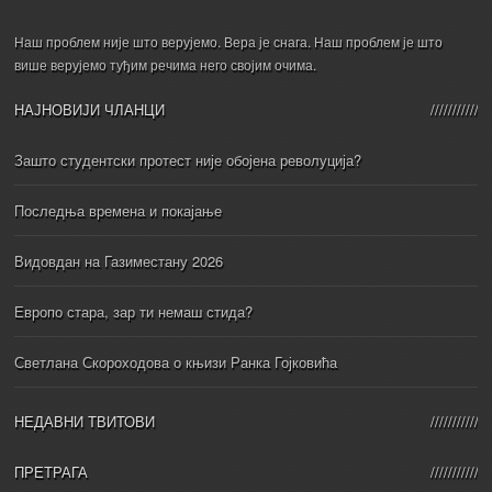
Наш проблем није што верујемо. Вера је снага. Наш проблем је што
више верујемо туђим речима него својим очима.
НАЈНОВИЈИ ЧЛАНЦИ
Зашто студентски протест није обојена револуција?
Последња времена и покајање
Видовдан на Газиместану 2026
Европо стара, зар ти немаш стида?
Светлана Скороходова о књизи Ранка Гојковића
НЕДАВНИ ТВИТОВИ
ПРЕТРАГА