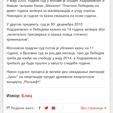
У мају 2005. године суд у Москви је осудио Ходорковског и
бившег челника банке „Менатеп“ Платона Лебедева на
девет година затвора за малверзације и утају пореза.
Накнадно је судски та казна смањена на осам година.
У другом предмету, суд је 30. децембра 2010.
Ходорковског и Лебедева казнио на 14 година затвора због
„нелегалног присвајања и прања новца стеченог
криминалом“.
Московски градски суд потом је ублажио казну на 11
година, а Врховни суд за још два месеца, тако да Лебедев
треба да изађе на слободу у мају 2014, а Ходорковски је
требало да буде пуштен у августу следеће године.
Након судског процеса је велики део некадашње империје
„Јукос“ на лицитацији продат државном енергетском
концерну „Росњефт“.
Извор:
Блиц
Подели вест:
Врх странице