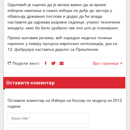
Одаловић је оценио да је веома важно да за време
изборне кампање и самих избора не дође до застоја у
обављају државних послова и додао да ће влада
наставити да одржава редовне седнице, упркос техничком
мандату, како би било урађено све оно што је планирано.
Према његовим речима, већ наредне недеље почиње
скрининг у оквиру процеса европских интеграција, док се
12. фебруара наставља дијалог са Приштином.
Подели вест:
Врх странице
Оставите коментар
Оставите коментар на Избори на Косову по моделу из 2012
године