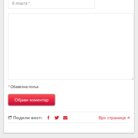
*
Обавезна поља
Подели вест:
Врх странице