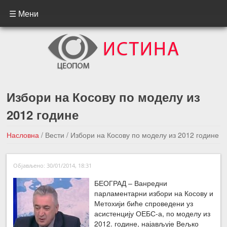
☰ Мени
Избори на Косову по моделу из
2012 године
Насловна
/
Вести
/
Избори на Косову по моделу из 2012 године
←Претходна вест
Следећа вест →
Објављено: 30/01/2014, 18:31
БЕОГРАД – Ванредни
парламентарни избори на Косову и
Метохији биће спроведени уз
асистенцију ОЕБС-а, по моделу из
2012. године, најављује Вељко