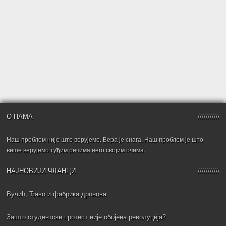
О НАМА
Наш проблем није што верујемо. Вера је снага. Наш проблем је што
више верујемо туђим речима него својим очима.
НАЈНОВИЈИ ЧЛАНЦИ
Вучић, Ђаво и фабрика дронова
Зашто студентски протест није обојена револуција?