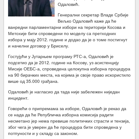
Одаловић.
Генерални секретар Владе Србије
Вељко Одаловић каже да ће
ванредни парламентарни избори на територији Косова и
Метохије бити спроведени по моделу са претходних
избора у мају 2012. године и додао да је о томе постигнут
и начелни договор у Бриселу.
Гостујући у Јутарњем програму РТС-а, Одаловић је
подсетио да је 2012. године на Косову, уз асистенцију
Мисије ОЕБС-а, спроведена целокупна изборна процедура
на 90 бирачких места, на којима је своје право искористило
више од 35.000 грађана.
Одаловић је нагласио да тада није забележен ниједан
инцидент.
Говорећи о припремама за изборе, Одаловић је рекао да
се нада да ће Републичка изборна комисија радити
несметано јер нема превише политичких страсти и тензија,
због чега је уверен да ће процедура бити спроведена у
потпуности и у складу са законом.