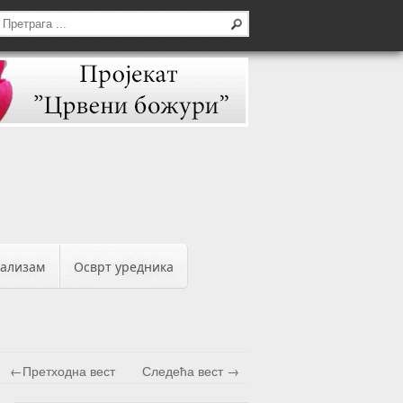
бализам
Осврт уредника
←Претходна вест
Следећа вест →