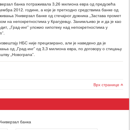
иверзал банка потраживала 3,26 милиона евра од предузећа
ецембра 2012. године, а које је претходно средствима банке од
живања Универзал банке од стечајног дужника „Застава промет
ом на непокретностима у Крагујевцу. Занимљиво је и да је као
дит, „Град-инг” уложио хипотеку над непокретностима у
п”.
извештају НБС није прецизирано, али је наведено да је
ања од „Град-инг” од 3,3 милиона евра, по договору о стицању
штву „Новограпа”.
Врх странице
 Универзал банка