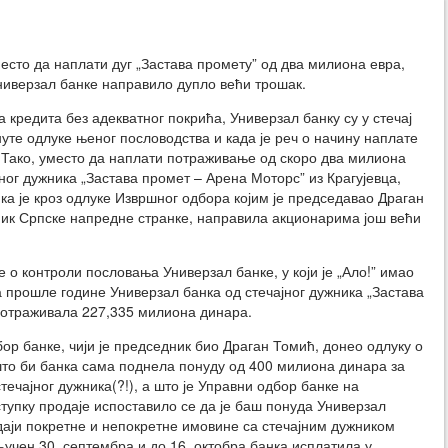
сто да наплати дуг „Застава промету” од два милиона евра,
ниверзал банке направило дупло већи трошак.
кредита без адекватног покрића, Универзал банку су у стечај
уте одлуке њеног пословодства и када је реч о начину наплате
Тако, уместо да наплати потраживање од скоро два милиона
јног дужника „Застава промет – Арена Моторс” из Крагујевца,
ка је кроз одлуке Извршног одбора којим је председавао Драган
ик Српске напредне странке, направила акционарима још већи
 о контроли пословања Универзал банке, у који је „Ало!” имао
ра прошле године Универзал банка од стечајног дужника „Застава
потраживала 227,335 милиона динара.
ор банке, чији је председник био Драган Томић, донео одлуку о
што би банка сама поднела понуду од 400 милиона динара за
ечајног дужника(?!), а што је Управни одбор банке на
тупку продаје испоставило се да је баш понуда Универзал
одаји покретне и непокретне имовине са стечајним дужником
учен 30. септембра и до 16. октобра банка исплатила у