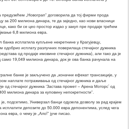
а предузећем „Новограп” договорила да тој фирми прода
цу за 200 милиона динара, те да заједно, као нови власници
це, како би се цео простор издао у закуп пре продаје трећем
ајмање 6,8 милиона евра.
л банка исплатила купљене некретнине у Крагујевцу,
ем одобрио исплату разлучних поверилаца стечајног дужника
едстава од продаје имовине стечајног дужника), али тако да је
 само 19,049 милиона динара, док је ова банка рачунала на
тралне банке је закључено да „коначни ефекат трансакције, у
ером наплате потраживања од стечајног дужника и даље
је од стечајног дужника ‘Застава промет – Арена Моторс’ од
400 милиона динара за куповину непокретности”.
је, подсетимо, Универзал банци одузела дозволу за рад крајем
ва исплатити депозите до 50.000 евра депонентима, услед чега
на евра, о чему је „Ало!” јуче писао.