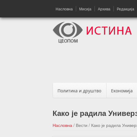
Насловна
Мисија
Архива
Редакција
Политика и друштво
Економија
Како је радила Универ
Насловна
/
Вести
/
Како је радила Универ