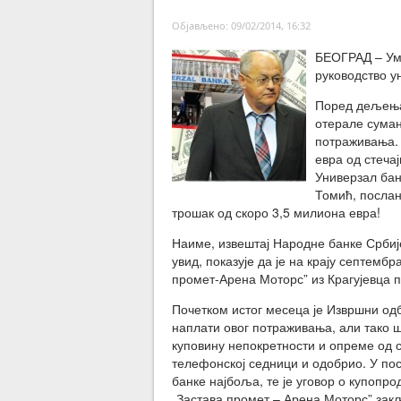
Објављено: 09/02/2014, 16:32
БЕОГРАД – Уме
руководство у
Поред дељења 
отерале суман
потраживања. 
евра од стеча
Универзал бан
Томић, послан
трошак од скоро 3,5 милиона евра!
Наиме, извештај Народне банке Србије
увид, показује да је на крају септемб
промет-Арена Моторс” из Крагујевца 
Почетком истог месеца је Извршни одб
наплати овог потраживања, али тако 
куповину непокретности и опреме од ст
телефонској седници и одобрио. У пос
банке најбоља, те је уговор о купопр
„Застава промет – Арена Моторс” закљ