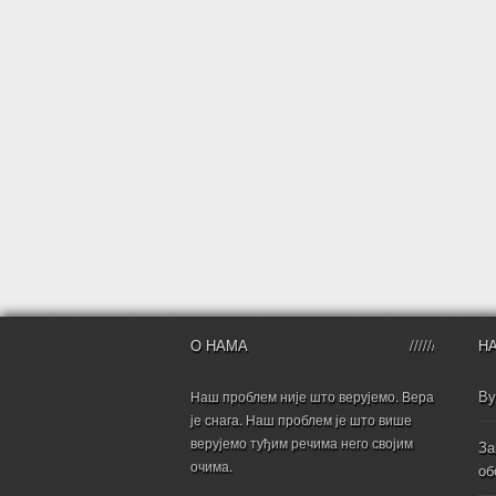
О НАМА
Н
Ву
Наш проблем није што верујемо. Вера
је снага. Наш проблем је што више
верујемо туђим речима него својим
За
очима.
об