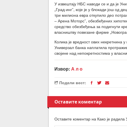
У извештају НБС наводи се и да је Ун
„Град-инг”, које је у блокади још од д
три милиона евра откупило део потра
– Арена Моторс”, обезбеђених хипотек
средство обезбеђења за подигнути кре
власништву повезане фирме „Новогра
Колика је вредност ових некретнина у 
Универзал банка наплатила протражив
својине над непокретностима у власни
Извор:
А л о
Подели вест:
Оставите коментар
Оставите коментар на Како је радила