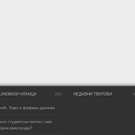
АЈНОВИЈИ ЧЛАНЦИ
НЕДАВНИ ТВИТОВИ
чић, Ђаво и фабрика дронова
што студентски протест није
ојена револуција?