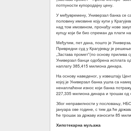
потпуности купородајну цену.
У међувремену, Универзал банка се с
половину имовине коју купи у Крагујев
над том имовином, пронађу нове закуп
купцу који би био спреман да плати н
Међутим, пет дана, пошто је Универза
Привредни суд у Крагујевцу је решењ
„Застава промет”(по основу прилива ср
Универзал банци одобрена исплата од
наплату 385,415 милиона динара.
На основу наведеног, у извештају Цен
којој је Универзал банка ушла са нам
ненаплаћени износ који банка потражу
227,335 милиона динара и трошак од 
Због неправилности у пословању, НБС 
јануара ове године, с тим да ће држа
ће трошак за државу износити 85 милио
Хипотекарна муљажа