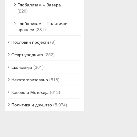
Глобализам – Завера
(220)
Глобализам – Политички
процеси
(381)
Пословни пројекти
(9)
Осврт уредника
(252)
Економија
(301)
Некатегоризовано
(518)
Косово и Метохија
(613)
Политика и друштво
(5.074)