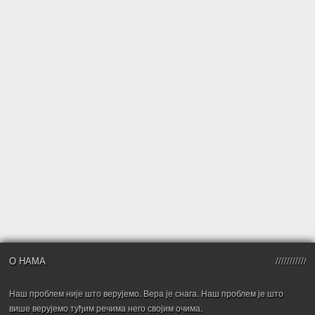
О НАМА
Наш проблем није што верујемо. Вера је снага. Наш проблем је што
више верујемо туђим речима него својим очима.