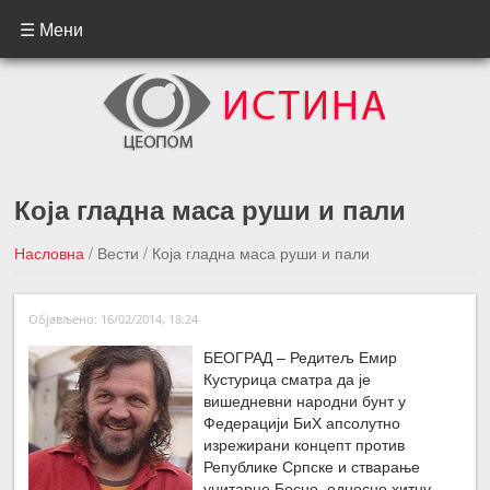
☰ Мени
Која гладна маса руши и пали
Насловна
/
Вести
/
Која гладна маса руши и пали
←Претходна вест
Следећа вест →
Објављено: 16/02/2014, 18:24
БЕОГРАД – Редитељ Емир
Кустурица сматра да је
вишедневни народни бунт у
Федерацији БиХ апсолутно
изрежирани концепт против
Републике Српске и стварање
унитарне Босне, односно хитну