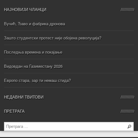
НАЈНОВИЈИ ЧЛАНЦИ
Вучић, Ђаво и фабрика дронова
Зашто студентски протест није обојена револуција?
Последња времена и покајање
Видовдан на Газиместану 2026
Европо стара, зар ти немаш стида?
НЕДАВНИ ТВИТОВИ
ПРЕТРАГА