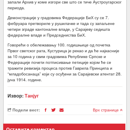
запали Архив у коме изгори све што се тиче Аустроугарског
периода.
Демонстрације у градовима Федерације БиХ су се 7.
фебруара претвориле у рушилачке и тада су запаљене
четири зграде кантоналне владе, у Сарајеву седишта
федералне владе и Председниства БиХ.
Говорећи о обележавању 100. годишњице од почетка
Првог светског рата, Кустурица је рекао и да ће најкасније
за 10 година у свим градовима Републике Српске и
Федерације почети потписивање петиције којом ће се
тражити ревизија процеса против Гаврила Принципа и
“младобосанаца” који су осуђени за Сарајевски атентат 28.
јуна 1914. године.
Извор:
Танјуг
Подели вест:
Врх странице
Оставите коментар