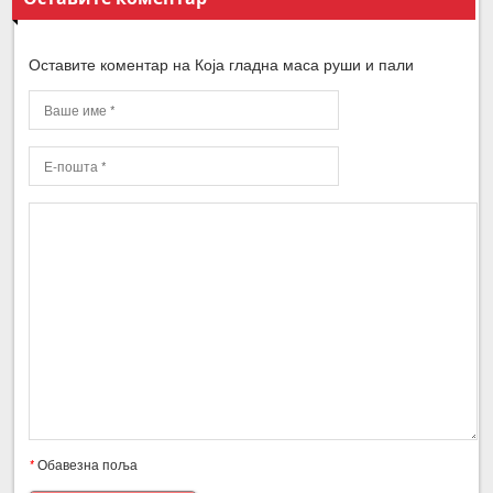
Оставите коментар на Која гладна маса руши и пали
*
Обавезна поља