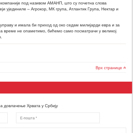
 компаније под називом АМАНП, што су почетна слова
еји ујединиле – Агрокор, МК група, Атлантик Група, Нектар и
 управу и имала би приход од око седам милијарди евра и за
 на време не опаметимо, бићемо само посматрачи у великој
ћ.
Врх странице
а довлачење Хрвата у Србију