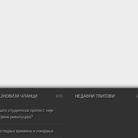
АЈНОВИЈИ ЧЛАНЦИ
НЕДАВНИ ТВИТОВИ
што студентски протест није
ојена револуција?
следња времена и покајање