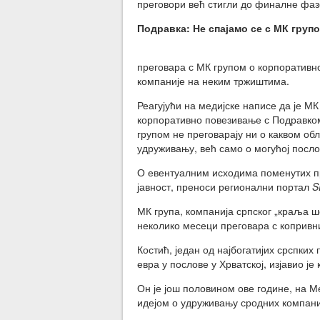
преговори већ стигли до финалне фаз
Подравка: Не спајамо се с МК груп
преговара с МК групом о корпоративн
компаније на неким тржиштима.
Реагујући на медијске написе да је М
корпоративно повезивање с Подравком 
групом не преговарају ни о каквом об
удруживању, већ само о могућој посл
О евентуалним исходима поменутих пр
јавност, преноси регионални портал
S
МК група, компанија српског „краља ш
неколико месеци преговара с копривн
Костић, један од најбогатијих срспких 
евра у послове у Хрватској, изјавио је
Он је још половином ове године, на
идејом о удруживању сродних компаниј