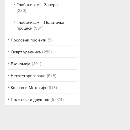
Глобализам – Завера
(220)
Глобализам – Политички
процеси
(381)
Пословни пројекти
(9)
Осврт уредника
(252)
Економија
(301)
Некатегоризовано
(518)
Косово и Метохија
(613)
Политика и друштво
(5.074)