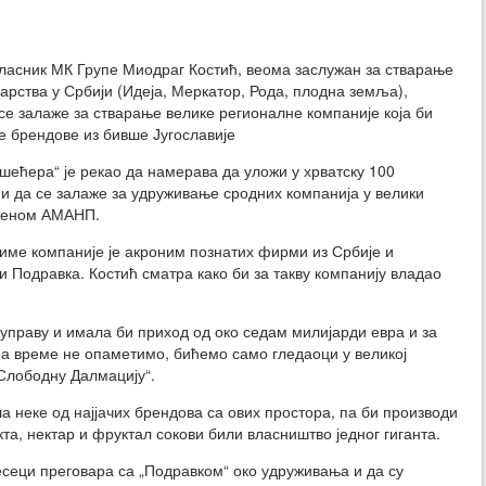
асник МК Групе Миодраг Костић, веома заслужан за стварање
арства у Србији (Идеја, Меркатор, Рода, плодна земља),
 се залаже за стварање велике регионалне компаније која би
че брендове из бивше Југославије
шећера“ је рекао да намерава да уложи у хрватску 100
и да се залаже за удруживање сродних компанија у велики
меном АМАНП.
 име компаније је акроним познатих фирми из Србије и
и Подравка. Костић сматра како би за такву компанију владао
 управу и имала би приход од око седам милијарди евра и за
на време не опаметимо, бићемо само гледаоци у великој
„Слободну Далмацију“.
ла неке од најјачих брендова са ових простора, па би производи
окта, нектар и фруктал сокови били власништво једног гиганта.
есеци преговара са „Подравком“ око удруживања и да су