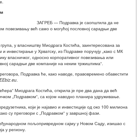
е.
ом
ЗАГРЕБ — Подравка је саопштила да не
ом повезивању већ само о могућој пословној сарадњи две
К група, у власништву Миодрага Костића, заинтересована за
и инвестирање у Хрватску, из Подравке поручују „како с МК
лику власничког, односно корпоративног повезивања или
овној сарадњи две компаније на неким тржиштима“.
еговора, Подравка ће, како наводе, правовремено обавестити
EEbiz.eu
.
ећера“ Миодрага Костића, открила је пре два дана да већ
ичком „Подравком“, са којом наводно планира удруживање.
предузетника, који је најавио и инвестиције од око 100 милиона
 како су преговори с „Подравком“ у завршној фази.
 Међународном пољопривредном сајму у Новом Саду, изишао с
а у региону.