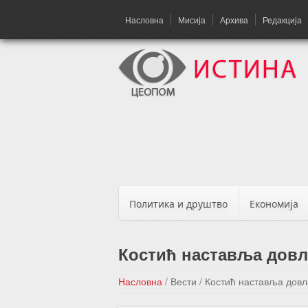
Насловна
Мисија
Архива
Редакција
Политика и друштво
Економија
Костић наставља довл
Насловна
/
Вести
/
Костић наставља довл