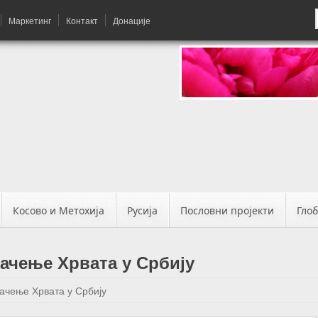
Маркетинг
Контакт
Донације
Косово и Метохија
Русија
Пословни пројекти
Гло
ачење Хрвата у Србију
ачење Хрвата у Србију