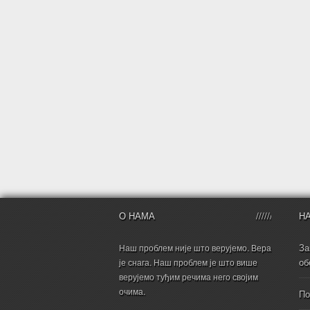
О НАМА
Н
За
Наш проблем није што верујемо. Вера
об
је снага. Наш проблем је што више
верујемо туђим речима него својим
очима.
По