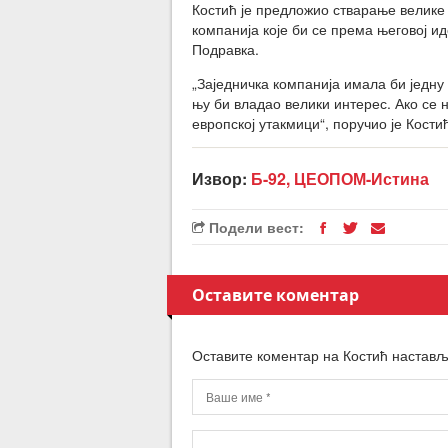
Костић је предложио стварање велике
компанија које би се према његовој ид
Подравка.
„Заједничка компанија имала би једну
њу би владао велики интерес. Ако се
европској утакмици“, поручио је Кости
Извор:
Б-92, ЦЕОПОМ-Истина
Подели вест:
Оставите коментар
Оставите коментар на Костић настављ