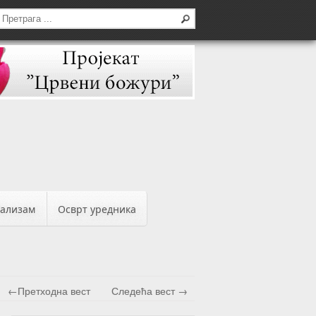
бализам
Осврт уредника
←Претходна вест
Следећа вест →