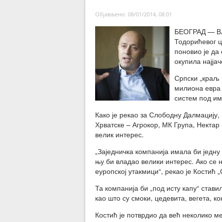
Објављено: 08/01/2014, 08:01
БЕОГРАД — Вл
Тодорићевог ц
поновио је да
окупила најја
Српски „краљ 
милиона евра 
систем под и
Како је рекао за Слободну Далмацију,
Хрватске – Агрокор, МК Група, Нектар 
велик интерес.
„Заједничка компанија имала би једну
њу би владао велики интерес. Ако се 
еуропској утакмици“, рекао је Костић 
Та компанија би „под исту капу“ стави
као што су смоки, цедевита, вегета, к
Костић је потврдио да већ неколико м