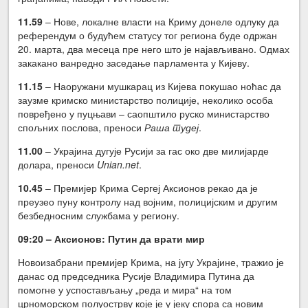
11.59
– Нове, локалне власти на Криму донеле одлуку да
референдум о будућем статусу тог региона буде одржан
20. марта, два месеца пре него што је најављивано. Одмах
закакано ванредно заседање парламента у Кијеву.
11.15
– Наоружани мушкарац из Кијева покушао ноћас да
заузме кримско министарство полиције, неколико особа
повређено у пуцњави – саопштило руско министарство
спољних послова, преноси
Раша тудеј
.
11.00
– Украјина дугује Русији за гас око две милијарде
долара, преноси
Unian.net
.
10.45
– Премијер Крима Сергеј Аксионов рекао да је
преузео пуну контролу над војним, полицијским и другим
безбедносним службама у региону.
09:20 – Аксионов: Путин да врати мир
Новоизабрани премијер Крима, на југу Украјине, тражио је
данас од председника Русије Владимира Путина да
помогне у успостављању „реда и мира“ на том
црноморском полуострву које је у јеку спора са новим