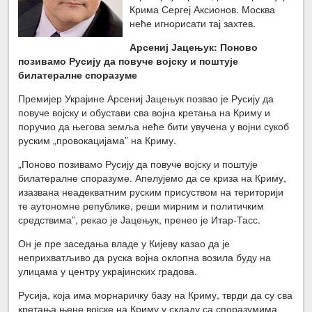
Крима Сергеј Аксионов. Москва
неће игнорисати тај захтев.
Арсениј Јацењук
: Поново
позивамо Русију да повуче војску и поштује
билатералне споразуме
Премијер Украјине Арсениј Јацењук позвао је Русију да
повуче војску и обустави сва војна кретања на Криму и
поручио да његова земља неће бити увучена у војни сукоб
руским „провокацијама” на Криму.
„Поново позивамо Русију да повуче војску и поштује
билатералне споразуме. Апелујемо да се криза на Криму,
изазвана неадекватним руским присуством на територији
те аутономне републике, реши мирним и политичким
средствима”, рекао је Јацењук, пренео је Итар-Тасс.
Он је пре заседања владе у Кијеву казао да је
неприхватљиво да руска војна оклопна возила буду на
улицама у центру украјинских градова.
Русија, која има морнаричку базу на Криму, тврди да су сва
кретања њене војске на Криму у складу са споразумима