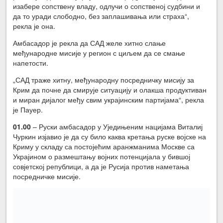
изабере сопствену владу, одлучи о сопственој судбини и
да то уради слободно, без заплашивања или страха“,
рекла је она.
Амбасадор је рекла да САД желе хитно слање
међународне мисије у регион с циљем да се смање
напетости.
„САД траже хитну, међународну посредничку мисију за
Крим да почне да смирује ситуацију и олакша продуктиван
и миран дијалог међу свим украјинским партијама“, рекла
је Пауер.
01.00
– Руски амбасадор у Уједињеним нацијама Виталиј
Чуркин изјавио је да су било каква кретања руске војске на
Криму у складу са постојећим аранжманима Москве са
Украјином о размештању војних потенцијала у бившој
совјетској републици, а да је Русија против наметања
посредничке мисије.