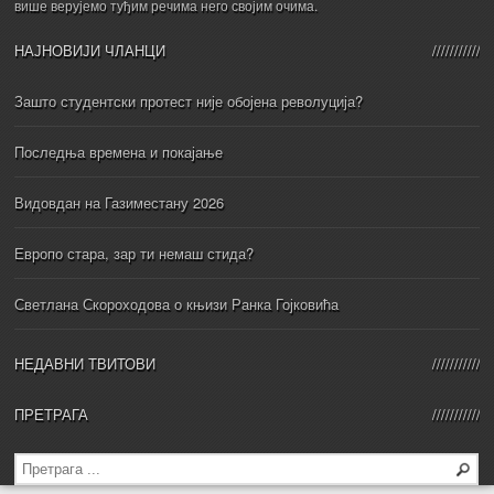
више верујемо туђим речима него својим очима.
НАЈНОВИЈИ ЧЛАНЦИ
Зашто студентски протест није обојена револуција?
Последња времена и покајање
Видовдан на Газиместану 2026
Европо стара, зар ти немаш стида?
Светлана Скороходова о књизи Ранка Гојковића
НЕДАВНИ ТВИТОВИ
ПРЕТРАГА