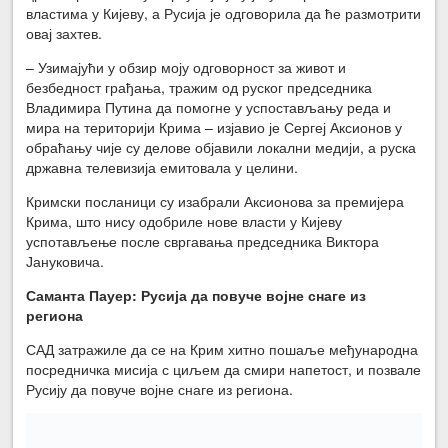
властима у Кијеву, а Русија је одговорила да ће размотрити
овај захтев.
– Узимајући у обзир моју одговорност за живот и
безбедност грађања, тражим од руског председника
Владимира Путина да помогне у успостављању реда и
мира на територији Крима – изјавио је Сергеј Аксионов у
обраћању чије су делове објавили локални медији, а руска
државна телевизија емитовала у целини.
Кримски посланици су изабрали Аксионова за премијера
Крима, што нису одобриле нове власти у Кијеву
успотављење после свргавања председника Виктора
Јануковича.
Саманта Пауер
:
Русиј
а
да повуче војне снаге из
региона
САД затражиле да се на Крим хитно пошаље међународна
посредничка мисија с циљем да смири напетост, и позвале
Русију да повуче војне снаге из региона.