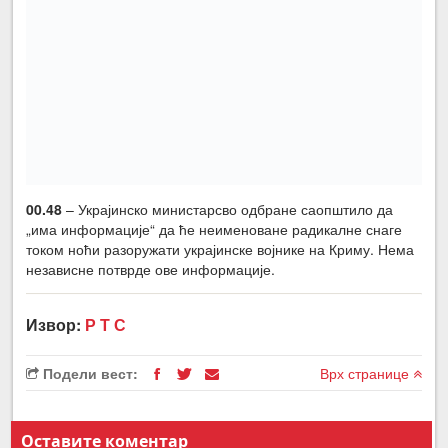
00.48
– Украјинско министарсво одбране саопштило да
„има информације“ да ће неименоване радикалне снаге
током ноћи разоружати украјинске војнике на Криму. Нема
независне потврде ове информације.
Извор:
Р Т С
Подели вест:
Врх странице
Оставите коментар