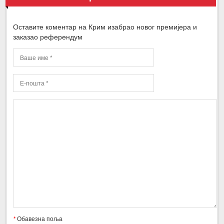
Оставите коментар на Крим изабрао новог премијера и
заказао референдум
*
Обавезна поља