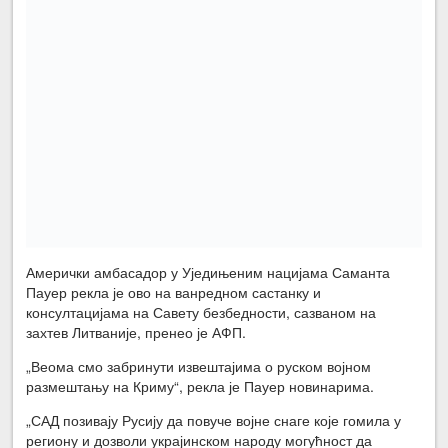
Амерички амбасадор у Уједињеним нацијама Саманта
Пауер рекла је ово на ванредном састанку и
консултацијама на Савету безбедности, сазваном на
захтев Литваније, пренео је АФП.
„Веома смо забринути извештајима о руском војном
размештању на Криму“, рекла је Пауер новинарима.
„САД позивају Русију да повуче војне снаге које гомила у
региону и дозволи украјинском народу могућност да