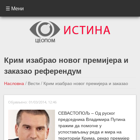
☰ Мени
Крим изабрао новог премијера и
заказао референдум
Насловна
/
Вести
/
Крим изабрао новог премијера и заказао
референдум
Објављено: 01/03/2014, 12:46
←Претходна вест
Следећа вест →
СЕВАСТОПОЉ – Од руског
председника Владимира Путина
тражим да помогне у
успостављању реда и мира на
територији Крима, рекао премијер