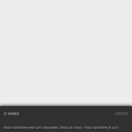
О НАМА
Наш проблем није што верујемо. Вера је снага. Наш проблем је што