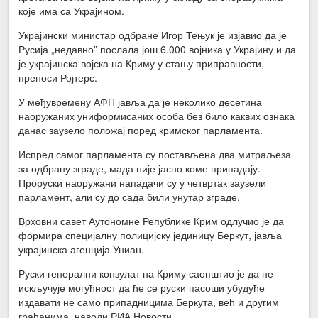
које има са Украјином.
Украјински министар одбране Игор Тењук је изјавио да је
Русија „недавно” послала још 6.000 војника у Украјину и да
је украјинска војска на Криму у стању приправности,
преноси Ројтерс.
У међувремену АФП јавља да је неколико десетина
наоружаних униформисаних особа без било каквих ознака
данас заузело положај поред кримског парламента.
Испред самог парламента су постављена два митраљеза
за одбрану зграде, мада није јасно коме припадају.
Проруски наоружани нападачи су у четвртак заузели
парламент, али су до сада били унутар зграде.
Врховни савет Аутономне Републике Крим одлучио је да
формира специјалну полицијску јединицу Беркут, јавља
украјинска агенција Униан.
Руски генерални конзулат на Криму саопштио је да не
искључује могућност да ће се руски пасоши убудуће
издавати не само припадницима Беркута, већ и другим
грађанима, наводи РИА Новости.