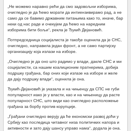
„Не можемо наравно рећи да смо задовољни изборима,
очигледно је да ћемо морати да интиензивирамо рад, а не
само да се бавимо државним питањима како то, иначе, бар
неки од нас раде и очекујем да ћемо на наредним
изборима бити бољи“, рекла је Ђукић Дејановић.
Потпредседница социјалиста је такође оценила да је СНС,
очигледно, направила један фронт, а не само партијску
организацију која излази на изборе.
„Очигледно је да оно што радимо у влади, дакле СНС и ми
социјалисти, са нашим коалиционим пратнерима, добија
подршку грађана, бар оних који излазе на изборе и желе
да дају подршку влади“, оценила је она.
Ђукић-Дејановић је указала и на чињенцу да СПС не губи
популарност иако је у власти, као и на чињеницу да расте
популарност СНС, што види као очигледно расположење
грађана за борбу против корупције.
„Грађани очигледно верују да ће економски развој доћи у
Србију као последица читавног низа политичких напора и
активности и зато дају шансу управо нама“, додала је она.