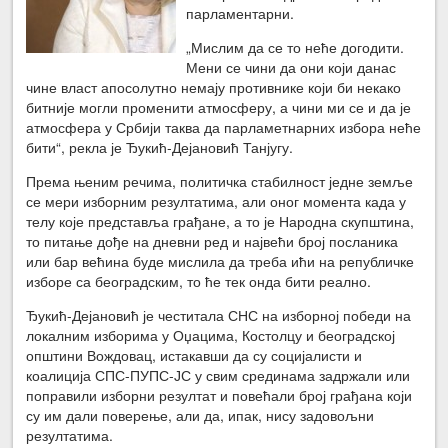
парламентарни.
„Мислим да се то неће догодити.
Мени се чини да они који данас
чине власт апосолутно немају противнике који би некако
битније могли променити атмосферу, а чини ми се и да је
атмосфера у Србији таква да парламетнарних избора неће
бити“, рекла је Ђукић-Дејановић Танјугу.
Према њеним речима, политичка стабилност једне земље
се мери изборним резултатима, али оног момента када у
телу које представља грађане, а то је Народна скупштина,
то питање дође на дневни ред и највећи број посланика
или бар већина буде мислила да треба ићи на републичке
изборе са београдским, то ће тек онда бити реално.
Ђукић-Дејановић је честитала СНС на изборној победи на
локалним изборима у Оџацима, Костолцу и београдској
општини Вождовац, истакавши да су социјалисти и
коалиција СПС-ПУПС-ЈС у свим срединама задржали или
поправили изборни резултат и повећали број грађана који
су им дали поверење, али да, ипак, нису задовољни
резултатима.