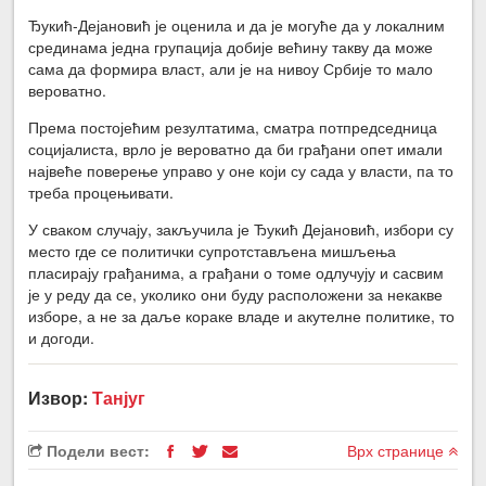
Ђукић-Дејановић је оценила и да је могуће да у локалним
срединама једна групација добије већину такву да може
сама да формира власт, али је на нивоу Србије то мало
вероватно.
Према постојећим резултатима, сматра потпредседница
социјалиста, врло је вероватно да би грађани опет имали
највеће поверење управо у оне који су сада у власти, па то
треба процењивати.
У сваком случају, закључила је Ђукић Дејановић, избори су
место где се политички супротстављена мишљења
пласирају грађанима, а грађани о томе одлучују и сасвим
је у реду да се, уколико они буду расположени за некакве
изборе, а не за даље кораке владе и акутелне политике, то
и догоди.
Извор:
Танјуг
Подели вест:
Врх странице