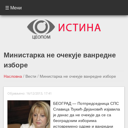
☰ Мени
Министарка не очекује ванредне
изборе
Насловна
/
Вести
/
Министарка не очекује ванредне изборе
←Претходна вест
Следећа вест →
Објављено: 16/12/2013, 17:41
БЕОГРАД — Потпредседница СПС
Славица Ђукић-Дејановић изјавила
је данас да не очекује да се са
београдским изборима
истовремено одрже и ванредни