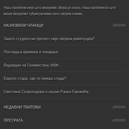
Наш проблем није што верујемо. Вера је снага. Наш проблем је што
више верујемо туђим речима него својим очима.
НАЈНОВИЈИ ЧЛАНЦИ
Зашто студентски протест није обојена револуција?
Последња времена и покајање
Видовдан на Газиместану 2026
Европо стара, зар ти немаш стида?
Светлана Скороходова о књизи Ранка Гојковића
НЕДАВНИ ТВИТОВИ
ПРЕТРАГА