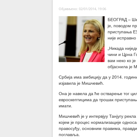
Објављено: 02/01/2014, 19:06
БЕОГРАД – Ше
је, поводом п
приступања ЕУ
није исправно
„Никада нијед
чини и Црна Го
вам неко ко је
објаснила је 
Србија има амбицију да у 2014. годин
изјавила је Мишчевић.
Она је навела да ће остварење тог ци
евроскептицима да трошак приступања 
имати.
Мишчевић је у интервјуу Танјугу рекла
којем је процес нормализације однос
правосуђу, основним правима, правди,
поглавља.