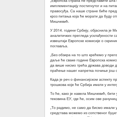
„Европска страна ће представити шта 
имплементацију постигнутог и на пита
правосуђа. Са наше стране биће пре
кроз питања која ће морати да буду о
Мишчевић.
У 2014. години Србију, објаснила је М
аналитичких прегледа усклађености с
извештаји Европске комисије о скрин
поглавља.
„Без обзира на то што крећемо у прег
даље ће сваке године Европска комис
да више нисмо трећа држава доводи до
праћење нашег напретка почиње још о
Када је реч о финансијском аспекту п
трошкова које ће Србија имати у инте
То ће, како је навела Мишчевић, бит
тековина ЕУ, где ће, осим ове рачуни
„То радимо, не само да бисмо имали у
средстава можемо из сопственог буџе