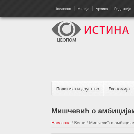
Насловна
Мисија
Архива
Редакција
Политика и друштво
Економија
Мишчевић о амбицијам
Насловна
/
Вести
/
Мишчевић о амбицијам