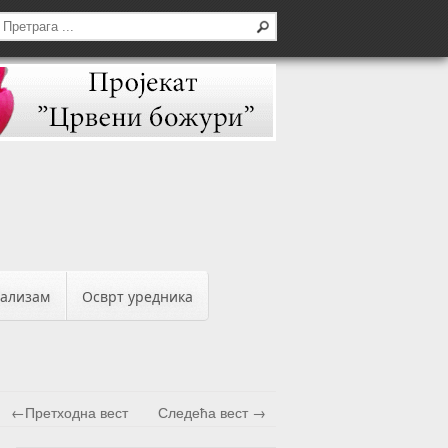
бализам
Осврт уредника
←Претходна вест
Следећа вест →