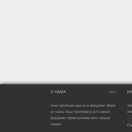
О НАМА
Н
За
Наш проблем није што верујемо. Вера
об
је снага. Наш проблем је што више
верујемо туђим речима него својим
очима.
По