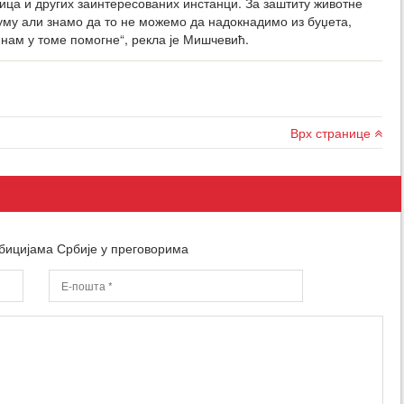
ца и других заинтересованих инстанци. За заштиту животне
уму али знамо да то не можемо да надокнадимо из буџета,
 нам у томе помогне“, рекла је Мишчевић.
Врх странице
бицијама Србије у преговорима