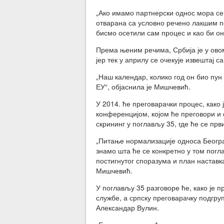
„Ако имамо партнерски однос мора се
отварана са условно речено лакшим п
бисмо осетили сам процес и као би он
Према њеним речима, Србија је у овом
јер тек у априлу се очекује извештај
„Наш календар, колико год он био пун
ЕУ“, објаснила је Мишчевић.
У 2014. ће преговарачки процес, како
конференцијом, којом ће преговори и
скрининг у поглављу 35, где ће се прв
„Питање нормализације односа Београ
знамо шта ће се конкретно у том погл
постигнутог споразума и план наставк
Мишчевић.
У поглављу 35 разговоре ће, како је
службе, а српску преговарачку подгр
Александар Вулин.