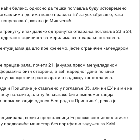
 наћи баланс, односно да тешка поглавља буду истовремено
оглављима где има мање правила ЕУ за усклађивање, како
 напредовао“, казала је Мишчевић.
 тренутку ипак далеко од тренутка отварања поглавља 23 и 24,
 са одржаног скрининга са мерилима за отварање поглавља.
 ентузијазма да што пре кренемо, јесте ограничен календаром
 је прецизирала, почети 21. јануара првом међувладином
 формално бити отворени, а већ наредног дана почиње
и пут конкретније разговарати о садржају тог поглавља.
да и Приштине је стављено у поглавље 35, али ни ЕУ ни ми не
ављу налазити, али ту ће свакако бити имплементација
а нормализације односа Београда и Приштине“, рекла је
 прецизирала, водити представници Европске спољнополитичке
упу предводиће министар без портфеља задужен за КиМ