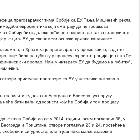
фица преговарачког тима Србије са ЕУ Тања Мишчевић рекла
римедаба евроскептика који сматрају да ће трошкови
 за Србију бити далеко већи него корист, да такво становиште
 јер је циљ ЕУ да економски оснажи државе кандидате.
на земља, а Хрватска је преговарала у време кризе, сада то
ра, није била на губитку у процесу евроинтеграција, јер шта ће
 финансијски пропао. Није у интересу ЕУ да будемо на губитку“,
Мишчевић.
и отвори приступне преговоре са ЕУ у неколико поглавља,
ља зависити једнако од Београда и Брисела, уз поруку
неће бити већи од користи коју ће Србија у том процесу
 да је план Србије да се у 2014. години, осим поглавља 35, у
а Београда и Приштине, отворе поглавља 23 и 24, посвећена
 слободи и сигурности, али и још нека мање изазовна