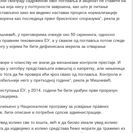
они сматрају садржином овог поглавља и акценат ће ставити на
ња која нису у потпуности завршена, као што је питање
дстављено како ми видимо наставак процеса нормализације
творена као последица првог бриселског споразума“, рекла је
ишчевић, у преговорима очекује око 50 скрининга, односно
а правним тековинама ЕУ, а у сваком од поглавља потом следе
ингу у којима ће бити дефинисана мерила за отварање
оворе о чланству не значи да механизам контроле престаје. И
ија у октобру представљати извештај о напретку, али чињеница
 тога да ће провера ићи кроз свако од поглавља. Контрола и
збиљније него у претходној години“, рекла је Мишчевић.
риступања ЕУ, у 2014. години ће бити урађен први прорачун
грацијама.
и учињено у Националном програму за усвајање правних
це, бити описане и потребне српске администрације.
вид колико све то кошта, већ и да бисмо имали увид колико
та да издвојимо а колико средстава ћемо морати да тражимо из