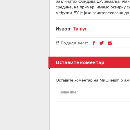
различитих фондова ЕУ, земаља члани
средине, на пример, имамо оквирну с
међутим ЕУ је јако заинтересована да
Извор:
Танјуг
Подели вест:
Оставите коментар
Оставите коментар на Мишчевић о ам