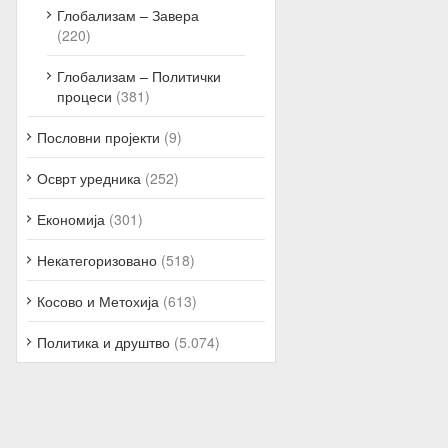
Глобализам – Завера
(220)
Глобализам – Политички
процеси
(381)
Пословни пројекти
(9)
Осврт уредника
(252)
Економија
(301)
Некатегоризовано
(518)
Косово и Метохија
(613)
Политика и друштво
(5.074)