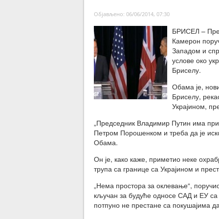
Објављено: 06/06/2014, 07:30
БРИСЕЛ – Пре
Камерон поруч
Западом и спр
услове око укр
Бриселу.
Обама је, нов
Бриселу, река
Украјином, пре
„Председник Владимир Путин има при
Петром Порошенком и треба да је иско
Обама.
Он је, како каже, приметио неке охра
трупа са границе са Украјином и прес
„Нема простора за оклевање“, поручи
кључан за будуће односе САД и ЕУ са 
потпуно не престане са покушајима да