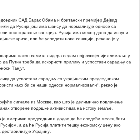
дседник САД Барак Обама и британски премијер Дејвид
или да Русија још има шансу да нормализује односе са
ечи пооштравање санкција. Русија има месец дана да испуни
ајинске кризе, или ће уследити нове санкције, речено је у
инарима након самита лидера седам најразвијенијих земаља у
о да Путин треба да искористи прилику и успостави сарадњу са
носи Танјуг.
лику да успостави сарадњу са украјинским председником
ристи како би се наши односи нормализовали“, рекао је
брујуће сигнале из Москве, као што је делимично повлачење
танак отворене подршке активистима на истоку земље.
о је амерички председник и додао да ће следећи месец бити
Русијом, а да ће Русија платити тешку економску цену ако
 дестабилизује Украјину.