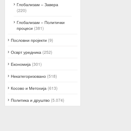
Глобализам – Завера
(220)
Глобализам – Политички
процеси
(381)
Пословни пројекти
(9)
Осврт уредника
(252)
Економија
(301)
Некатегоризовано
(518)
Косово и Метохија
(613)
Политика и друштво
(5.074)