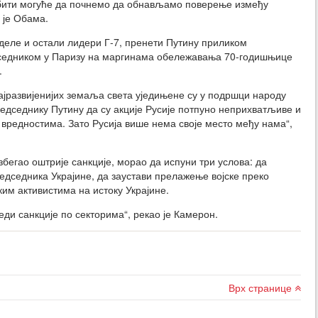
 бити могуће да почнемо да обнављамо поверење између
 је Обама.
и деле и остали лидери Г-7, пренети Путину приликом
дседником у Паризу на маргинама обележавања 70-годишњице
.
ајразвијенијих земаља света уједињене су у подршци народу
редседнику Путину да су акције Русије потпуно неприхватљиве и
вредностима. Зато Русија више нема своје место међу нама“,
збегао оштрије санкције, морао да испуни три услова: да
едседника Украјине, да заустави прелажење војске преко
ким активистима на истоку Украјине.
леди санкције по секторима“, рекао је Камерон.
Врх странице