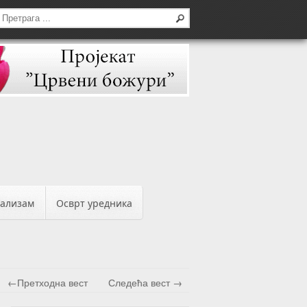
бализам
Осврт уредника
←Претходна вест
Следећа вест →