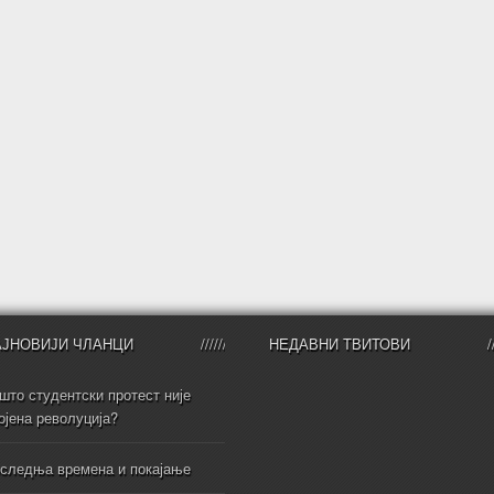
АЈНОВИЈИ ЧЛАНЦИ
НЕДАВНИ ТВИТОВИ
што студентски протест није
ојена револуција?
следња времена и покајање