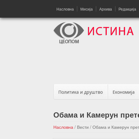
Насловна
Мисија
Архива
Редакција
Политика и друштво
Економија
Обама и Камерун прет
Насловна
/
Вести
/
Обама и Камерун прет