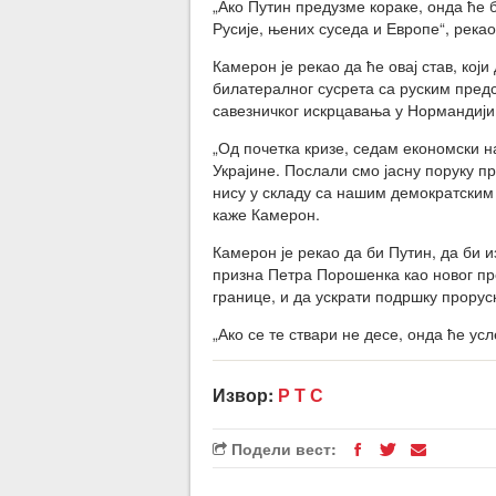
„Ако Путин предузме кораке, онда ће
Русије, њених суседа и Европе“, рекао
Камерон је рекао да ће овај став, кој
билатералног сусрета са руским пре
савезничког искрцавања у Нормандији
„Од почетка кризе, седам економски н
Украјине. Послали смо јасну поруку п
нису у складу са нашим демократским 
каже Камерон.
Камерон је рекао да би Путин, да би и
призна Петра Порошенка као новог пр
границе, и да ускрати подршку прорус
„Ако се те ствари не десе, онда ће ус
Извор:
Р Т С
Подели вест: