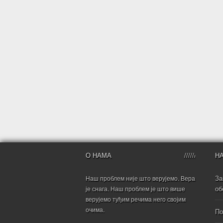
О НАМА
Н
За
Наш проблем није што верујемо. Вера
об
је снага. Наш проблем је што више
верујемо туђим речима него својим
очима.
По