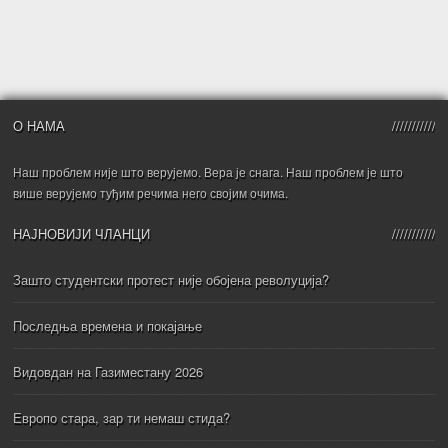
О НАМА
Наш проблем није што верујемо. Вера је снага. Наш проблем је што
више верујемо туђим речима него својим очима.
НАЈНОВИЈИ ЧЛАНЦИ
Зашто студентски протест није обојена револуција?
Последња времена и покајање
Видовдан на Газиместану 2026
Европо стара, зар ти немаш стида?