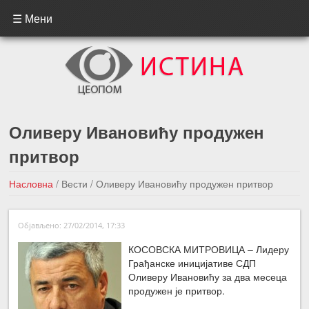
☰ Мени
Оливеру Ивановићу продужен
притвор
Насловна
/
Вести
/
Оливеру Ивановићу продужен притвор
←Претходна вест
Следећа вест →
Објављено: 27/02/2014, 17:33
КОСОВСКА МИТРОВИЦА – Лидеру
Грађанске иницијативе СДП
Оливеру Ивановићу за два месеца
продужен је притвор.