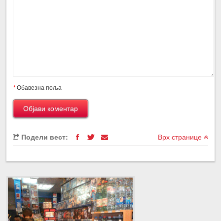
*
Обавезна поља
Подели вест:
Врх странице