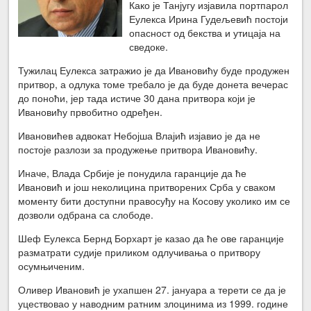
Како је Танјугу изјавила портпарол
Еулекса Ирина Гудељевић постоји
опасност од бекства и утицаја на
сведоке.
Тужилац Еулекса затражио је да Ивановићу буде продужен
притвор, а одлука томе требало је да буде донета вечерас
до поноћи, јер тада истиче 30 дана притвора који је
Ивановићу првобитно одређен.
Ивановићев адвокат Небојша Влајић изјавио је да не
постоје разлози за продужење притвора Ивановићу.
Иначе, Влада Србије је понудила гаранције да ће
Ивановић и још неколицина притворених Срба у сваком
моменту бити доступни правосуђу на Косову уколико им се
дозволи одбрана са слободе.
Шеф Еулекса Бернд Борхарт је казао да ће ове гаранције
разматрати судије приликом одлучивања о притвору
осумњиченим.
Оливер Ивановић је ухапшен 27. јануара а терети се да је
уцествовао у наводним ратним злоцинима из 1999. године