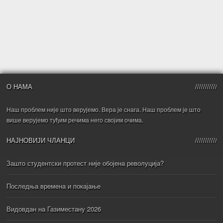
О НАМА
Наш проблем није што верујемо. Вера је снага. Наш проблем је што
више верујемо туђим речима него својим очима.
НАЈНОВИЈИ ЧЛАНЦИ
Зашто студентски протест није обојена револуција?
Последња времена и покајање
Видовдан на Газиместану 2026