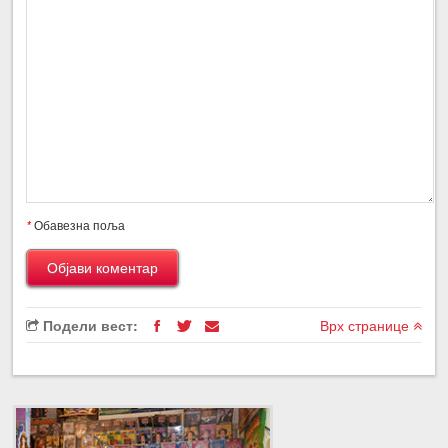
*
Обавезна поља
Подели вест:
Врх странице