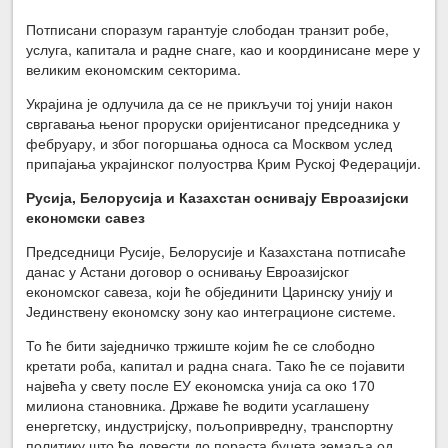
Потписани споразум гарантује слободан транзит робе,
услуга, капитала и радне снаге, као и координисане мере у
великим економским секторима.
Украјина је одлучила да се не прикључи тој унији након
свргавања њеног проруски оријентисаног председника у
фебруару, и због погоршања односа са Москвом услед
припајања украјинског полуострва Крим Руској Федерацији.
Русија, Белорусија и Казахстан оснивају Евроазијски
економски савез
Председници Русије, Белорусије и Казахстана потписаће
данас у Астани договор о оснивању Евроазијског
економског савеза, који ће објединити Царинску унију и
Јединствену економску зону као интеграционе системе.
То ће бити заједничко тржиште којим ће се слободно
кретати роба, капитал и радна снага. Тако ће се појавити
највећа у свету после ЕУ економска унија са око 170
милиона становника. Државе ће водити усаглашену
енергетску, индустријску, пољопривредну, транспортну
политику што ће довести до пораста буџета земаља од