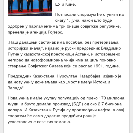
ЕУ и Кине.
Потписани споразум ће ступити на
снагу 1. јуна, након што буде
одобрен у парламентима три бивше совјетске републике,
пренела је агенција Ројтерс.
„Наш данашњи састанак има посебан, без претеривања,
историјски значај“, изјавио је руски председник Владимир
Путин у казахстанској престоници Астани, и истовремено
негирао да новоформирана унија има за циљ поновно
стварање Совјетског Савеза који се распао 1991. године.
Председник Казахстана, Нурсултан Назарбајев, изјавио је
да нову унију доживљава као „мост између Истока и
Запада“.
Нова унија имаће укупну популацију од преко 170 милиона
људи, и бруто домаћи производ (БДП) од око 2,7 билиона
долара. И Казахстан и Русија су произвођачи нафте, а овај
споразум ће само додатно продубити раније
успостављене везе тих земаља.