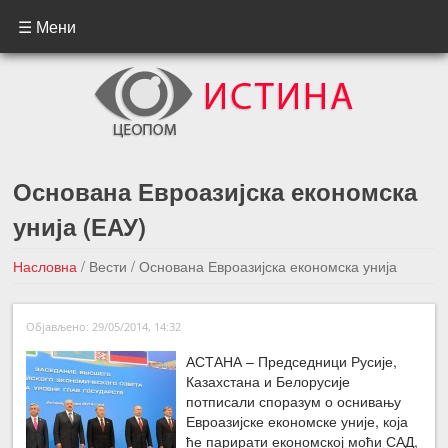
☰ Мени
Основана Евроазијска економска
унија (ЕАУ)
Насловна
/
Вести
/
Основана Евроазијска економска унија
(ЕАУ)
Објављено: 29/05/2014, 14:32
←Претходна вест
Следећа вест →
АСТАНА – Председници Русије,
Казахстана и Белорусије
потписали споразум о оснивању
Евроазијске економске уније, која
ће парирати економској моћи САД,