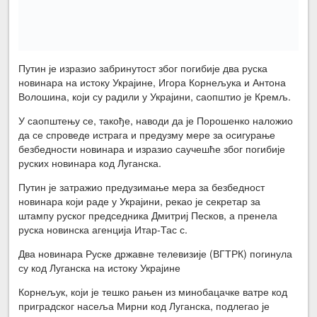
Путин је изразио забринутост због погибије два руска
новинара на истоку Украјине, Игора Корнељука и Антона
Волошина, који су радили у Украјини, саопштио је Кремљ.
У саопштењу се, такође, наводи да је Порошенко наложио
да се спроведе истрага и предузму мере за осигурање
безбедности новинара и изразио саучешће због погибије
руских новинара код Луганска.
Путин је затражио предузимање мера за безбедност
новинара који раде у Украјини, рекао је секретар за
штампу руског председника Дмитриј Песков, а пренела
руска новинска агенција Итар-Тас с.
Два новинара Руске државне телевизије (ВГТРК) погинула
су код Луганска на истоку Украјине
Корнељук, који је тешко рањен из минобацачке ватре код
приградског насеља Мирни код Луганска, подлегао је