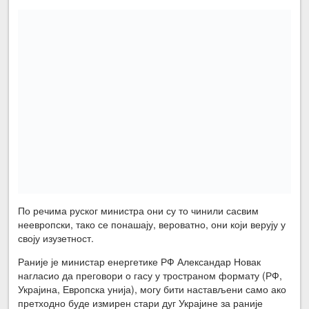
По речима руског министра они су то чинили сасвим
неевропски, тако се понашају, вероватно, они који верују у
своју изузетност.
Раније је министар енергетике РФ Александар Новак
нагласио да преговори о гасу у тространом формату (РФ,
Украјина, Европска унија), могу бити настављени само ако
претходно буде измирен стари дуг Украјине за раније