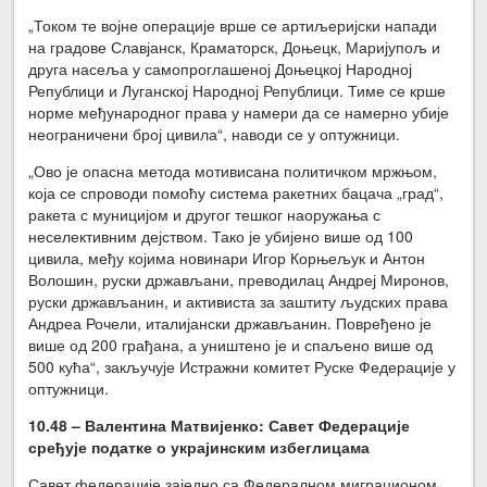
„Током те војне операције врше се артиљеријски напади
на градове Славјанск, Краматорск, Доњецк, Маријупољ и
друга насеља у самопроглашеној Доњецкој Народној
Републици и Луганској Народној Републици. Тиме се крше
норме међународног права у намери да се намерно убије
неограничени број цивила“, наводи се у оптужници.
„Ово је опасна метода мотивисана политичком мржњом,
која се спроводи помоћу система ракетних бацача „град“,
ракета с муницијом и другог тешког наоружања с
неселективним дејством. Тако је убијено више од 100
цивила, међу којима новинари Игор Корњељук и Антон
Волошин, руски држављани, преводилац Андреј Миронов,
руски држављанин, и активиста за заштиту људских права
Андреа Рочели, италијански држављанин. Повређено је
више од 200 грађана, а уништено је и спаљено више од
500 кућа“, закључује Истражни комитет Руске Федерације у
оптужници.
10.48 – Валентина Матвијенко
: Савет
Федерације
сређује податке о украјинским избеглицама
Савет федерације заједно са Федералном миграционом