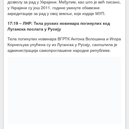
дозволу за рад у Украјини. Међутим, као што је већ писано,
у Украјини су још 2011. године укинуте обавезне
акредитације за рад у овој земљи, које издаје МУП.
17:19 – ЛНР: Тела руских новинара погинулих код
Луганска послата у Русију
Тела погинулих новинара ВГРТК Антона Волошина и Игора
Корнељука упућена су из Луганска у Русију, саопштила је
администрација самопроглашене народне републике.