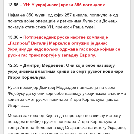
13.55 –
УН: У украјинској кризи 356 погинулих
Најмање 356 људи, од којих 257 цивила, погинуло је од
почетка војне операције у регионима Луганск и Доњецк,
показује статистика УН, преноси Раша тудеј.
13.30 –
Потпредседник руске нафтне компаније
„Гаспром“ Виталиј Маркелов оптужио је данас
Украјину да недовољно одржава гасоводе којима се
руски гас транспортује у западну Европу.
12.55 – Дмитриј Медведев: Они који себе називају
украјинским властима криви за смрт руског новинара
Игора Корнељука
Руски премијер Дмитриј Медведев написао је на свом
Фејсбуку да су они који себе називају украјинским властима
криви за смрт руског новинара Игора Корнељука, јавља
Итар-Тасс.
Москва захтева од Кијева да спроведе независну истрагу
поводом погибије руског новинара Игора Корнељука и
тонца Антона Волошина код Слајванска на истоку Украјине,
саопштило је руско министарство спољних послова.