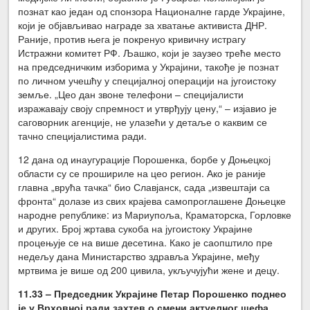
познат као један од спонзора Националне гарде Украјине,
који је објављивао награде за хватање активиста ДНР.
Раније, против њега је покренуо кривичну истрагу
Истражни комитет РФ. Љашко, који је заузео треће место
на председничким изборима у Украјини, такође је познат
по личном учешћу у специјалној операцији на југоистоку
земље. „Цео дан звоне телефони – специјалисти
изражавају своју спремност и утврђују цену,“ – изјавио је
саговорник агенције, не улазећи у детаље о каквим се
тачно специјалистима ради.
12 дана од инаугурације Порошенка, борбе у Доњецкој
области су се прошириле на цео регион. Ако је раније
главна „врућа тачка“ био Славјанск, сада „извештаји са
фронта“ долазе из свих крајева самопроглашене Доњецке
народне републике: из Мариупоља, Краматорска, Горловке
и других. Број жртава сукоба на југоистоку Украјине
процењује се на више десетина. Како је саопштило пре
недељу дана Министарство здравља Украјине, међу
мртвима је више од 200 цивила, укључујући жене и децу.
11.33 – Председник Украјине Петар Порошенко поднео
је у Врховној ради захтев о смени актуелног шефа