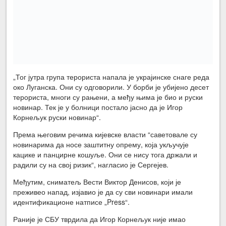
„Тог јутра група терориста напала је украјинске снаге реда
око Луганска. Они су одговорили. У борби је убијено десет
терориста, многи су рањени, а међу њима је био и руски
новинар. Тек је у болници постало јасно да је Игор
Корнељук руски новинар“.
Према његовим речима кијевске власти “саветовале су
новинарима да носе заштитну опрему, која укључује
кацике и панцирне кошуље. Они се нису тога држали и
радили су на свој ризик“, нагласио је Сергејев.
Међутим, сниматељ Вести Виктор Денисов, који је
преживео напад, изјавио је да су сви новинари имали
идентификационе натписе „Press“.
Раније је СБУ тврдила да Игор Корнељук није имао