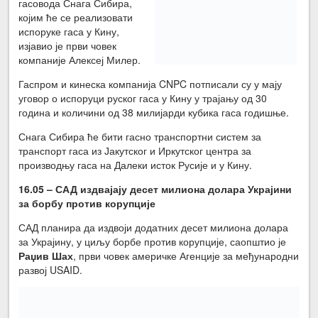
гасовода Снага Сибира,
којим ће се реализовати
испоруке гаса у Кину,
изјавио је први човек
компаније Алексеј Милер.
Гаспром и кинеска компанија CNPC потписали су у мају
уговор о испоруци руског гаса у Кину у трајању од 30
година и количини од 38 милијарди кубика гаса годишње.
Снага Сибира ће бити гасно транспортни систем за
транспорт гаса из Јакутског и Иркутског центра за
производњу гаса на Далеки исток Русије и у Кину.
16.05 – САД издвајају десет милиона долара Украјини
за борбу против корупције
САД планира да издвоји додатних десет милиона долара
за Украјину, у циљу борбе против корупције, саопштио је
Раџив Шах
, први човек америчке Агенције за међународни
развој USAID.