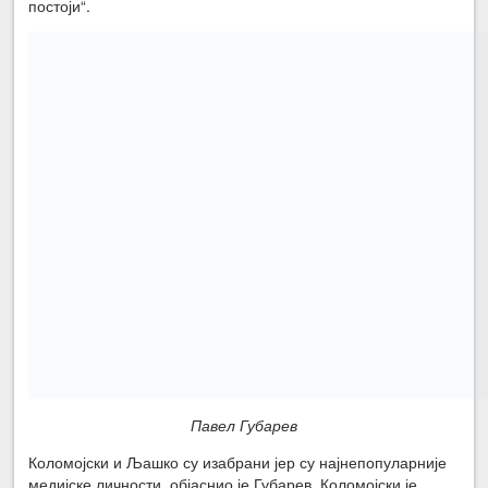
постоји“.
Павел Губарев
Коломојски и Љашко су изабрани јер су најнепопуларније
медијске личности, објаснио је Губарев. Коломојски је