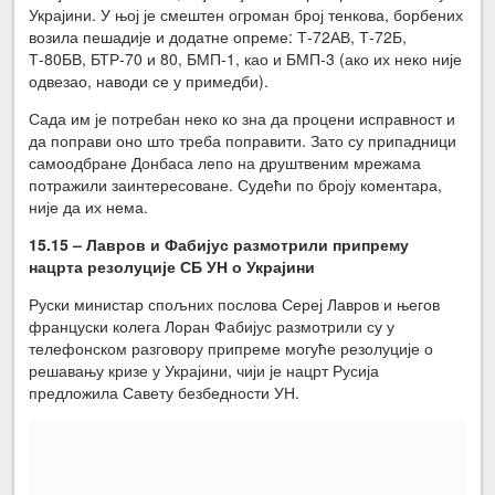
Украјини. У њој је смештен огроман број тенкова, борбених
возила пешадије и додатне опреме: Т-72АВ, Т-72Б,
Т-80БВ, БТР-70 и 80, БМП-1, као и БМП-3 (ако их неко није
одвезао, наводи се у примедби).
Сада им је потребан неко ко зна да процени исправност и
да поправи оно што треба поправити. Зато су припадници
самоодбране Донбаса лепо на друштвеним мрежама
потражили заинтересоване. Судећи по броју коментара,
није да их нема.
15.15 – Лавров и Фабијус размотрили припрему
нацрта резолуције СБ УН о Украјини
Руски министар спољних послова Сереј Лавров и његов
француски колега Лоран Фабијус размотрили су у
телефонском разговору припреме могуће резолуције о
решавању кризе у Украјини, чији је нацрт Русија
предложила Савету безбедности УН.