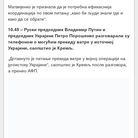
Матвијенко је признала да је потребна ефикаснија
координација по овом питању „како би људи знали где и
како да се обрате“.
10.45 – Руски председник Владимир Путин и
председник Украјине Петро Порошенко разговарали су
телефоном о могућем прекиду ватре у источној
Украјини, саопштио је Кремљ.
„Дотакнуто је питање прекида ватре у војној операцији на
југоистоку Украјине“, саопштио је Кремљ после разговора,
а пренео АФП.