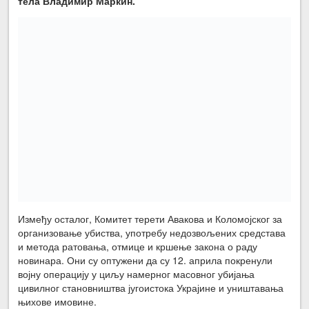
тела Владимир Маркин.
Између осталог, Комитет терети Авакова и Коломојског за
организовање убиства, употребу недозвољених средстава
и метода ратовања, отмице и кршење закона о раду
новинара. Они су оптужени да су 12. априла покренули
војну операцију у циљу намерног масовног убијања
цивилног становништва југоистока Украјине и уништавања
њихове имовине.