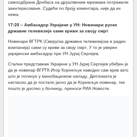
самоодбране Донбаса на друштвеним мрежама потражили
заинтересоване. Судећи по броју коментара, није да их
нема.
17:25 –
Амбасадор Украјине у УН: Новинари руске
државне телевизије сами криви за своју смрт
Новинари ВГТРК (Сверуска државна телевизијска и радио
компанија) сами су криви за своју смрт. У то је уверен
украјински амбасадор при УН Јуриј Сергејев.
Стални представник Украјине у УН Јуриј Сергејев убеђен је
да је новинар ВГРТК Игор Корнељук наводно сам крив зато
што је погинуо у минобацачком нападу. Дипломата је
нагласио да је постало јасно да је Корнељук новинар, тек
пошто је доспео у болницу, преноси РИА Новости.