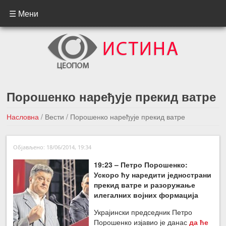
☰ Мени
Порошенко наређује прекид ватре
Насловна
/
Вести
/
Порошенко наређује прекид ватре
←Претходна вест
Следећа вест →
Објављено: 18/06/2014, 19:34
19:23 – Петро Порошенко:
Ускоро ћу наредити једнострани
прекид ватре и разоружање
илегалних војних формација
Украјински председник Петро
Порошенко изјавио је данас
да ће