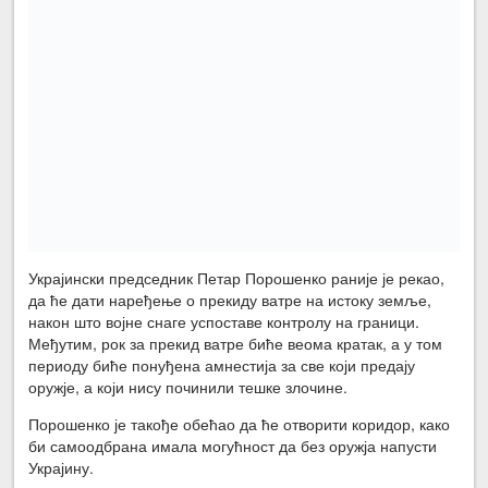
Украјински председник Петар Порошенко раније је рекао,
да ће дати наређење о прекиду ватре на истоку земље,
након што војне снаге успоставе контролу на граници.
Међутим, рок за прекид ватре биће веома кратак, а у том
периоду биће понуђена амнестија за све који предају
оружје, а који нису починили тешке злочине.
Порошенко је такође обећао да ће отворити коридор, како
би самоодбрана имала могућност да без оружја напусти
Украјину.