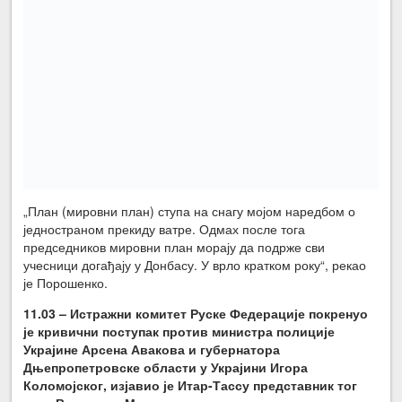
„План (мировни план) ступа на снагу мојом наредбом о
једностраном прекиду ватре. Одмах после тога
председников мировни план морају да подрже сви
учесници догађају у Донбасу. У врло кратком року“, рекао
је Порошенко.
11.03 – Истражни комитет Руске Федерације покренуо
је кривични поступак против министра полиције
Украјине Арсена Авакова и губернатора
Дњепропетровске области у Украјини Игора
Коломојског, изјавио је Итар-Тассу представник тог