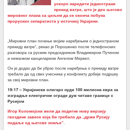
ускоро наредити једнострани
прекид ватре, што је део његово
мировног плана са циљем да се оконча побуна
проруских сепаратиста у источној Украјини
.
„Мировни план почиње мојим наређењем о једностраном
прекиду ватре“, рекао је Порошенко после телефонских
разговора са руским председником Владимиром Путином
и немачком канцеларком Ангелом Меркел.
Он је додао да би убрзо после наређења о прекиду ватре
требало да од свих учесника у конфликту добије подршку
за свој мировни план.
19:17 –
Украјински олигарх нуди 100 милиона евра за
изградње електричне ограде дуж читаве границе с
Русијом
Игор Коломојски жели да подигне нову верзију
гвоздене завесе која би требало да „држи Русију
подаље од његове земље“
.