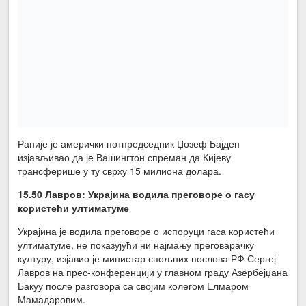
Раније је амерички потпредседник Џозеф Бајден
изјављивао да је Вашингтон спреман да Кијеву
трансферише у ту сврху 15 милиона долара.
15.50 Лавров: Украјина водила прегово
ре о гасу
користећи ултиматуме
Украјина је водила преговоре о испоруци гаса користећи
ултиматуме, не показујући ни најмању преговарачку
културу, изјавио је министар спољних послова РФ Сергеј
Лавров на прес-конференцији у главном граду Азербејџана
Бакуу после разговора са својим колегом Елмаром
Мамадаровим.