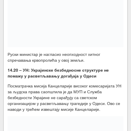
Руски министар је нагласио неопходност хитног
спречавања крвопролића у овој земљи.
14.20 – УН: Украјинске безбедносне структуре не
помажу у расветљавању догађаја у Одеси
Посматрачка мисија Канцеларије високог комесаријата УН
за људска права саопштила је да МУП и Служба
безбедности Украјине не сарађују са светском
организацијом у расветљавању трагедије у Одеси. Ово се
наводи у трећем извештају мисије Канцеларије.