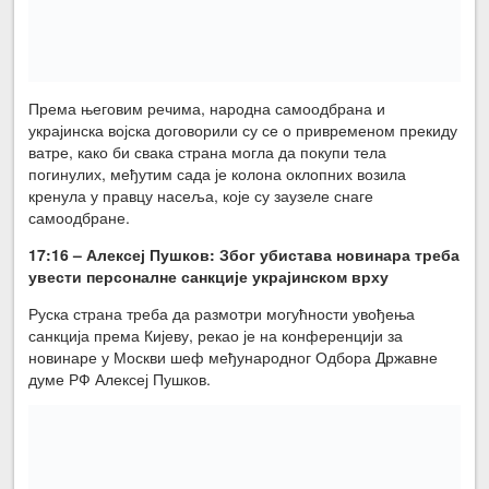
Према његовим речима, народна самоодбрана и
украјинска војска договорили су се о привременом прекиду
ватре, како би свака страна могла да покупи тела
погинулих, међутим сада је колона оклопних возила
кренула у правцу насеља, које су заузеле снаге
самоодбране.
17:16 – Алексеј Пушков: Због убистава новинара треба
увести персоналне санкције украјинском врху
Руска страна треба да размотри могућности увођења
санкција према Кијеву, рекао је на конференцији за
новинаре у Москви шеф међународног Одбора Државне
думе РФ Алексеј Пушков.