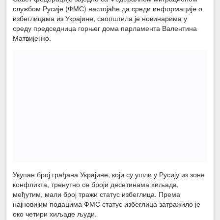
службом Русије (ФМС) настојаће да среди информације о
избеглицама из Украјине, саопштила је новинарима у
среду председница горњег дома парламента Валентина
Матвијенко.
Укупан број грађана Украјине, који су ушли у Русију из зоне
конфликта, тренутно се броји десетинама хиљада,
међутим, мали број тражи статус избеглица. Према
најновијим подацима ФМС статус избеглица затражило је
око четири хиљаде људи.