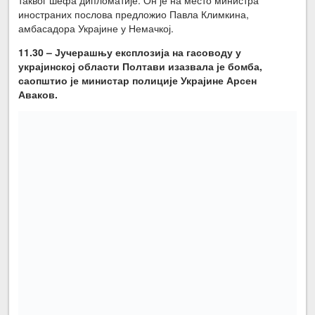
таквог шефа дипломатије. Он је на место министра
иностраних послова предложио Павла Климкина,
амбасадора Украјине у Немачкој.
11.30 – Јучерашњу експлозија на гасоводу у
украјинској области Полтави изазвала је бомба,
саопштио је министар полиције Украјине Арсен
Аваков.