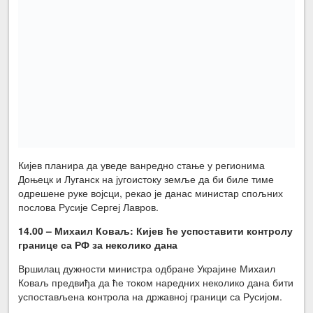
Кијев планира да уведе ванредно стање у регионима
Доњецк и Луганск на југоистоку земље да би биле тиме
одрешене руке војсци, рекао је данас министар спољних
послова Русије Сергеј Лавров.
14.00 – Михаил Коваљ: Кијев ће успоставити контролу
границе са РФ за неколико дана
Вршилац дужности министра одбране Украјине Михаил
Коваљ предвиђа да ће током наредних неколико дана бити
успостављена контрола на државној граници са Русијом.