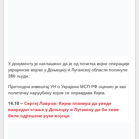
У документу је наглашено да је од почетка војне операције
украјинске војске у Доњецкој и Луганској области погинуло
386 људи.
Претходни извештај УН о Украјини МСП РФ оценио је као
политичку наруџбину којом се оправдава Кијев.
14.10 –
Сергеј Лавров: Кијев планира да уведе
ванредно стање у Доњецку и Луганску
да
би тиме
биле одрешене руке војсци