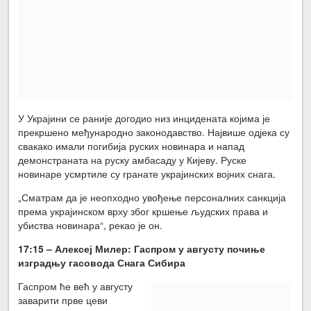
У Украјини се раније догодио низ инцидената којима је
прекршено међународно законодавство. Највише одјека су
свакако имали погибија руских новинара и напад
демонстраната на руску амбасаду у Кијеву. Руске
новинаре усмртиле су гранате украјинских војних снага.
„Сматрам да је неопходно увођење персоналних санкција
према украјинском врху због кршење људских права и
убиства новинара“, рекао је он.
17:15 – Алексеј Милер:
Гаспром у августу почиње
изградњу гасовода Снага Сибира
Гаспром ће већ у августу
заварити прве цеви