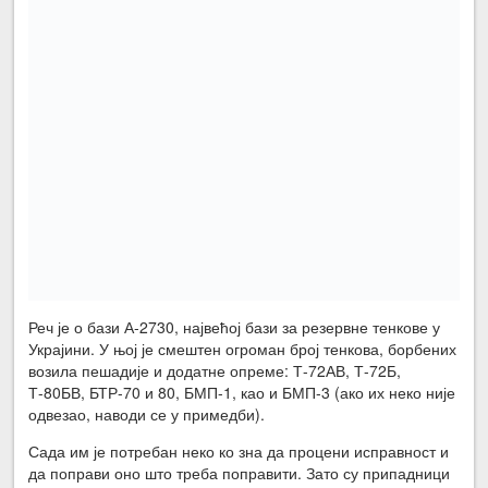
Реч је о бази А-2730, највећој бази за резервне тенкове у
Украјини. У њој је смештен огроман број тенкова, борбених
возила пешадије и додатне опреме: Т-72АВ, Т-72Б,
Т-80БВ, БТР-70 и 80, БМП-1, као и БМП-3 (ако их неко није
одвезао, наводи се у примедби).
Сада им је потребан неко ко зна да процени исправност и
да поправи оно што треба поправити. Зато су припадници