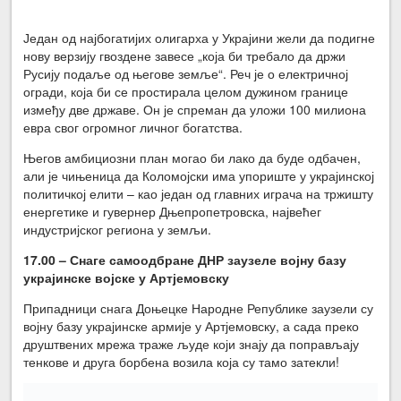
Један од најбогатијих олигарха у Украјини жели да подигне
нову верзију гвоздене завесе „која би требало да држи
Русију подаље од његове земље“. Реч је о електричној
огради, која би се простирала целом дужином границе
између две државе. Он је спреман да уложи 100 милиона
евра свог огромног личног богатства.
Његов амбициозни план могао би лако да буде одбачен,
али је чињеница да Коломојски има упориште у украјинској
политичкој елити – као један од главних играча на тржишту
енергетике и гувернер Дњепропетровска, највећег
индустријског региона у земљи.
17.00 – Снаге самоодбране ДНР заузеле војну базу
украјинске војске у Артјемовску
Припадници снага Доњецке Народне Републике заузели су
војну базу украјинске армије у Артјемовску, а сада преко
друштвених мрежа траже људе који знају да поправљају
тенкове и друга борбена возила која су тамо затекли!