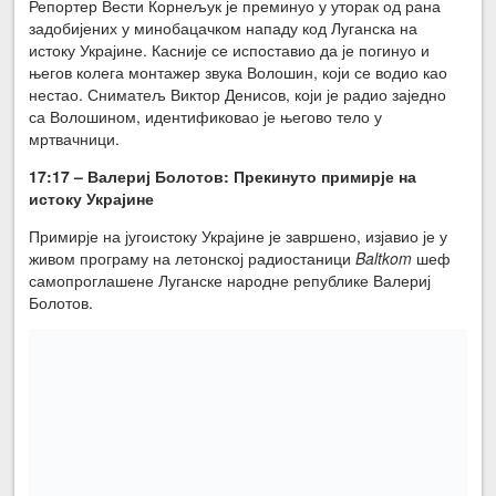
Репортер Вести Корнељук је преминуо у уторак од рана
задобијених у минобацачком нападу код Луганска на
истоку Украјине. Касније се испоставио да је погинуо и
његов колега монтажер звука Волошин, који се водио као
нестао. Сниматељ Виктор Денисов, који је радио заједно
са Волошином, идентификовао је његово тело у
мртвачници.
17:17 – Валериј Болотов:
Прекинуто примирје на
истоку Украјине
Примирје на југоистоку Украјине је завршено, изјавио је у
живом програму на летонској радиостаници
Baltkom
шеф
самопроглашене Луганске народне републике Валериј
Болотов.