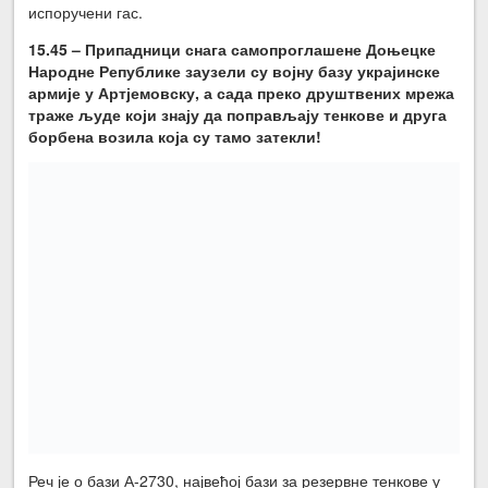
испоручени гас.
15.45 – Припадници снага самопроглашене Доњецке
Народне Републике заузели су војну базу украјинске
армије у Артјемовску, а сада преко друштвених мрежа
траже људе који знају да поправљају тенкове и друга
борбена возила која су тамо затекли!
Реч је о бази А-2730, највећој бази за резервне тенкове у