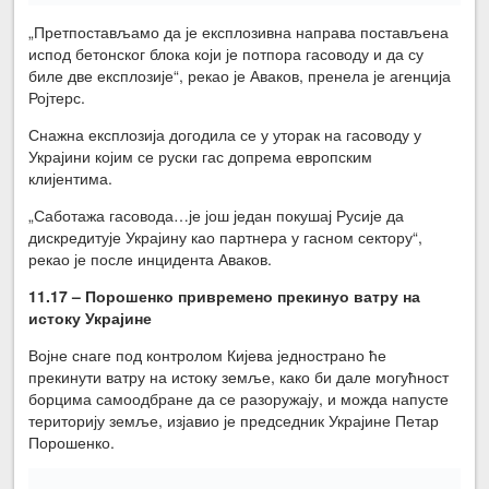
„Претпостављамо да је експлозивна направа постављена
испод бетонског блока који је потпора гасоводу и да су
биле две експлозије“, рекао је Аваков, пренела је агенција
Ројтерс.
Снажна експлозија догодила се у уторак на гасоводу у
Украјини којим се руски гас допрема европским
клијентима.
„Саботажа гасовода…је још један покушај Русије да
дискредитује Украјину као партнера у гасном сектору“,
рекао је после инцидента Аваков.
11.17 – Порошенко привремено прекинуо ватру на
истоку Украјине
Војне снаге под контролом Кијева једнострано ће
прекинути ватру на истоку земље, како би дале могућност
борцима самоодбране да се разоружају, и можда напусте
територију земље, изјавио је председник Украјине Петар
Порошенко.