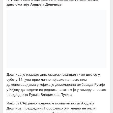
дипломатије Андреја Дешчице.
Дешчица је изазвао дипломатски скандал тиме што се у
суботу 14. јуна прво лично појавио на насилним
демонстрацијама у којима је демолирана амбасада Русије
у Кијеву да подржи изгреднике, а затим је у камеру опсовао
председника Русије Владимира Путина.
Иако су САД јавно подржале псовачки иступ Андреја
Дешчице, председник Порошенко очигледно не жели