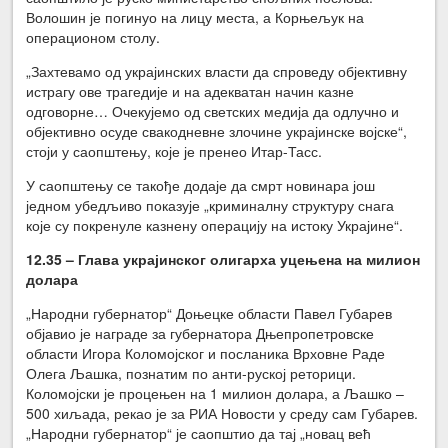
Волошин је погинуо на лицу места, а Корњељук на
операционом столу.
„Захтевамо од украјинских власти да спроведу објективну
истрагу ове трагедије и на адекватан начин казне
одговорне… Очекујемо од светских медија да одлучно и
објективно осуде свакодневне злочине украјинске војске“,
стоји у саопштењу, које је пренео Итар-Тасс.
У саопштењу се такође додаје да смрт новинара још
једном убедљиво показује „криминалну структуру снага
које су покренуле казнену операцију на истоку Украјине“.
12.35 – Глава украјинског олигарха уцењена на милион
долара
„Народни губернатор“ Доњецке области Павел Губарев
објавио је награде за губернатора Дњепропетровске
области Игора Коломојског и посланика Врховне Раде
Олега Љашка, познатим по анти-руској реторици.
Коломојски је процењен на 1 милион долара, а Љашко –
500 хиљада, рекао је за РИА Новости у среду сам Губарев.
„Народни губернатор“ је саопштио да тај „новац већ