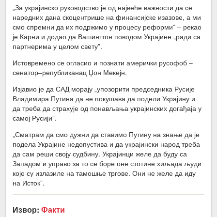
„За украјинско руководство је од највеће важности да се
наредних дана скоцентрише на финансијске изазове, а ми
смо спремни да их подржимо у процесу реформи” – рекао
је Карни и додао да Вашингтон поводом Украјине „ради са
партнерима у целом свету”.
Истовремено се огласио и познати амерички русофоб –
сенатор–републиканац Џон Мекејн.
Изјавио је да САД морају „упозорити председника Русије
Владимира Путина да не покушава да подели Украјину и
да треба да страхује од понављања украјинских догађаја у
самој Русији”.
„Сматрам да смо дужни да ставимо Путину на знање да је
подела Украјине недопустива и да украјински народ треба
да сам реши своју судбину. Украјинци желе да буду са
Западом и управо за то се боре оне стотине хиљада људи
које су излазиле на тамошње тргове. Они не желе да иду
на Исток”.
Извор:
Факти