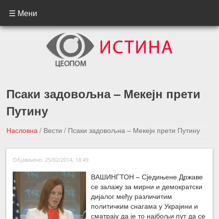
☰ Мени
Псаки задовољна – Мекејн прети
Путину
Насловна
/
Вести
/
Псаки задовољна – Мекејн прети Путину
←Претходна вест
Следећа вест →
Објављено: 25/02/2014, 18:49
ВАШИНГТОН – Сједињене Државе
се залажу за мирни и демократски
дијалог међу различитим
политичким снагама у Украјини и
сматрају да је то најбољи пут да се