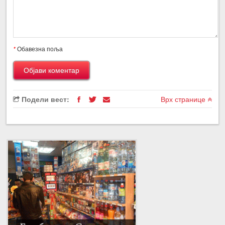
*
Обавезна поља
Подели вест:
Врх странице