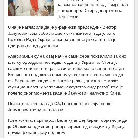
та земља креће напред – изјавила
је портпарол Стејт департмента
Џен Псаки.
Она је нагласила да је украјински председник Виктор
Јанукович сам себе лишио легитимитета и да је зато
Врховна Рада Украјине исправно поступила што га је
одстранила од дужности.
Американци су на овај начин сами себе похвалили за оно
што су одрадили последњих дана у Украјини. Стога је
сасвим логично што је Псаки истовремено саопштила да
Вашингтон подржава намеру украјинског парламента да
изабере нову владу јер, како је рекла, земља не може
функционисати у условима „одсутства лидерства” које је
почело оног момента када је Јанукович напустио Кијев.
Псаки је нагласила да САД наводно не знају где се
Јанукович тренутно налази.
Њен колега, портпарол Беле куће Џеј Карни, објавио је да
је Обамина администрација спремна да својима у Кијеву
пружи финансијску подршку.