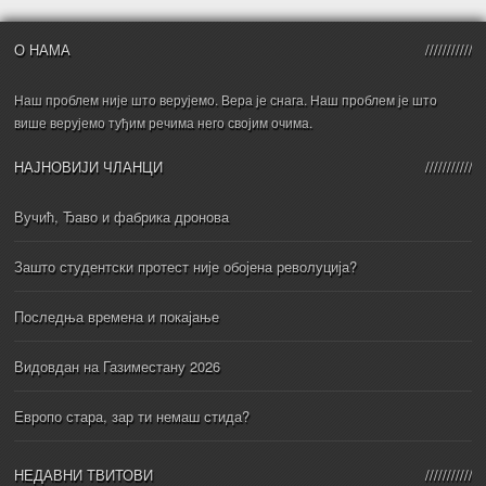
О НАМА
Наш проблем није што верујемо. Вера је снага. Наш проблем је што
више верујемо туђим речима него својим очима.
НАЈНОВИЈИ ЧЛАНЦИ
Вучић, Ђаво и фабрика дронова
Зашто студентски протест није обојена револуција?
Последња времена и покајање
Видовдан на Газиместану 2026
Европо стара, зар ти немаш стида?
НЕДАВНИ ТВИТОВИ