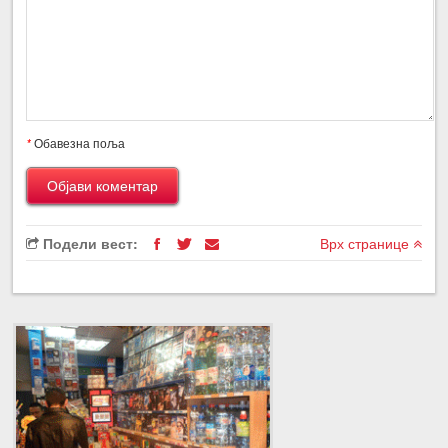
*
Обавезна поља
Подели вест:
Врх странице