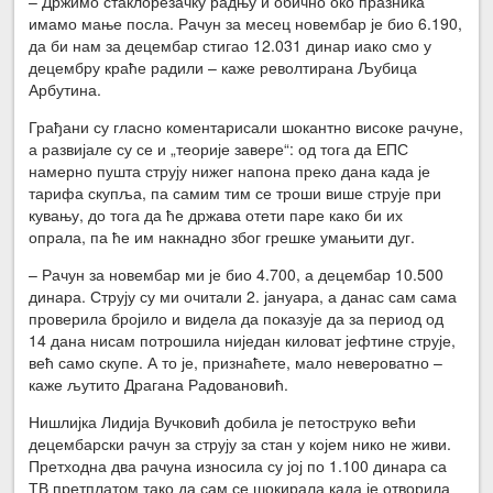
– Држимо стаклорезачку радњу и обично око празника
имамо мање посла. Рачун за месец новембар је био 6.190,
да би нам за децембар стигао 12.031 динар иако смо у
децембру краће радили – каже револтирана Љубица
Арбутина.
Грађани су гласно коментарисали шокантно високе рачуне,
а развијале су се и „теорије завере“: од тога да ЕПС
намерно пушта струју нижег напона преко дана када је
тарифа скупља, па самим тим се троши више струје при
кувању, до тога да ће држава отети паре како би их
опрала, па ће им накнадно због грешке умањити дуг.
– Рачун за новембар ми је био 4.700, а децембар 10.500
динара. Струју су ми очитали 2. јануара, а данас сам сама
проверила бројило и видела да показује да за период од
14 дана нисам потрошила ниједан киловат јефтине струје,
већ само скупе. А то је, признаћете, мало невероватно –
каже љутито Драгана Радовановић.
Нишлијка Лидија Вучковић добила је петоструко већи
децембарски рачун за струју за стан у којем нико не живи.
Претходна два рачуна износила су јој по 1.100 динара са
ТВ претплатом тако да сам се шокирала када је отворила