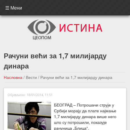
☰ Мени
Рачуни већи за 1,7 милијарду
динара
Насловна
/
Вести
/
Рачуни већи за 1,7 милијарду динара
←Претходна вест
Следећа вест →
Објављено: 18/01/2014, 11:51
БЕОГРАД – Потрошачи струје у
Србији морају да плате најмање
1,7 милијарду динара више него
што су потрошили, показује
рачуница „Блица“.