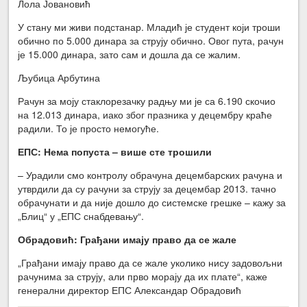
Лола Јовановић
У стану ми живи подстанар. Младић је студент који троши
обично по 5.000 динара за струју обично. Овог пута, рачун
је 15.000 динара, зато сам и дошла да се жалим.
Љубица Арбутина
Рачун за моју стаклорезачку радњу ми је са 6.190 скочио
на 12.013 динара, иако због празника у децембру краће
радили. То је просто немогуће.
ЕПС: Нема попуста – више сте трошили
– Урадили смо контролу обрачуна децембарских рачуна и
утврдили да су рачуни за струју за децембар 2013. тачно
обрачунати и да није дошло до системске грешке – кажу за
„Блиц“ у „ЕПС снабдевању“.
Обрадовић: Грађани имају право да се жале
„Грађани имају право да се жале уколико нису задовољни
рачунима за струју, али прво морају да их плате“, каже
генерални директор ЕПС Александар Обрадовић