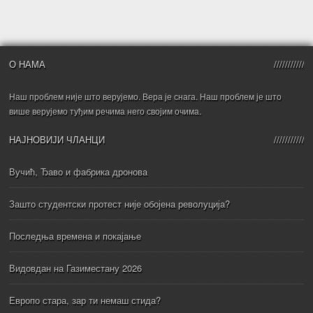
О НАМА
Наш проблем није што верујемо. Вера је снага. Наш проблем је што
више верујемо туђим речима него својим очима.
НАЈНОВИЈИ ЧЛАНЦИ
Вучић, Ђаво и фабрика дронова
Зашто студентски протест није обојена револуција?
Последња времена и покајање
Видовдан на Газиместану 2026
Европо стара, зар ти немаш стида?