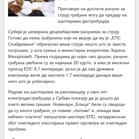
Приговоре на доспеле рачуне за
струју грађани могу да предају на
шалтерима дистрибуција.
Србија је шокирана децембарским рачунима за струју.
Готово да нема грађанина који не верује да му је „ЕПС
Снабдевање“ обрачунао више струје нешто што је заиста
потрошио, у шта сумња и министарка енергетике Зорана
Михајловић. Према подацима до којих смо дошли, рачуни
грађана увећани су за најмање 20 одсто, а како је месечни
приход ЕПС 8,7 милијарди, јасно је да ова државна
компанија жели да наплати 1,7 милијарди динара више
него што је уобичајено.
Редови на шалтерима за рекламацију у свих пет
електродистрибуција у Србији показују да је дошло до
очито велике грешке. Новинари „Блица“ били су сведоци
да су многи грађани, уз повике „лопови“ и „никада вам
нећемо платити“ напуштали шалтере ЕПС, незадовољни
због очигледног изостајања правог одговора за очигледан
проблем.