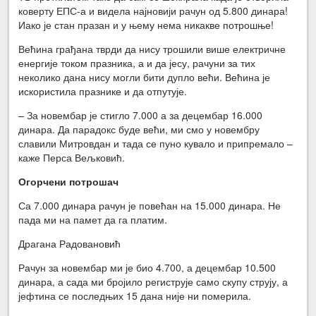
коверту ЕПС-а и видела најновији рачун од 5.800 динара!
Иако је стан празан и у њему нема никакве потрошње!
Већина грађана тврди да нису трошили више електричне
енергије током празника, а и да јесу, рачуни за тих
неколико дана нису могли бити дупло већи. Већина је
искористила празнике и да отпутује.
– За новембар је стигло 7.000 а за децембар 16.000
динара. Да парадокс буде већи, ми смо у новембру
славили Митровдан и тада се пуно кувало и припремало –
каже Перса Вељковић.
Огорчени потрошач
Са 7.000 динара рачун је повећан на 15.000 динара. Не
пада ми на памет да га платим.
Драгана Радовановић
Рачун за новембар ми је био 4.700, а децембар 10.500
динара, а сада ми бројило региструје само скупу струју, а
јефтина се последњих 15 дана није ни померила.