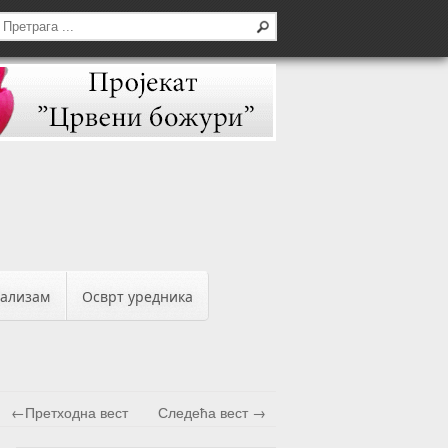
бализам
Осврт уредника
←Претходна вест
Следећа вест →