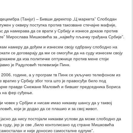
децембра (Танјуг) – Бивши директор „Ц маркета” Слободан
тужен у оквиру поступка против такозване стечајне мафије,
ас да намерава да се врати у Србију и изнесе доказе против
те” Мирослава Мишковића за „највећу пљачку грађана Србије”.
мам намеру да дођем и изнесем своју одбрану слободно на
окати се договарају да ми се омогући да на суду изнесем своју
докажем да иза политичке оптужнице против мене стоји
јавио је Радуловић телевизији Пинк.
д 2006. године, а у програм тв Пинк се укључио телефоном из
е вратио у Србију због тога што је правосуђе било под
рке правде Снежане Маловић и бившег председника Бориса
на на фер суђење.
и човек у Србјии и нисам имао никакву шансу да у таквој
овић, који је додао да се плашио и за свој живот.
 јасно да нису постојали никакви услови да може слободно да
а суду, јер је све „било контолисано од стране Мишковића
 самосталан и није доносио самосталне одлуке”.