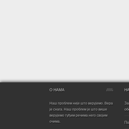
О НАМА
Н
За
Наш проблем није што верујемо. Вера
об
је снага. Наш проблем је што више
верујемо туђим речима него својим
очима.
По