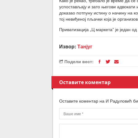
Како је рекао, требало је време да се 
успостављају и зато његови адвокати и
доказао потпуну истину о начину на ко
тој невиђеној пљачки која је организо
Приватизација „Ц маркета” је један од
Извор:
Танјуг
Подели вест:
Оставите коментар
Оставите коментар на И Радуловић би