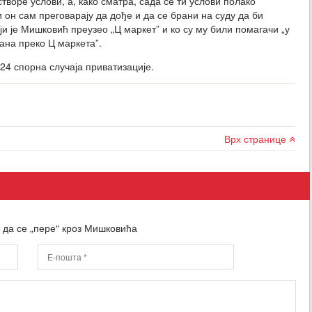
створе услови, а, како сматра, сада се ти услови полако
 он сам преговарају да дође и да се брани на суду да би
ји је Мишковић преузео „Ц маркет” и ко су му били помагачи „у
вана преко Ц маркета”.
 24 спорна случаја приватизације.
Врх странице
 да се „пере“ кроз Мишковића