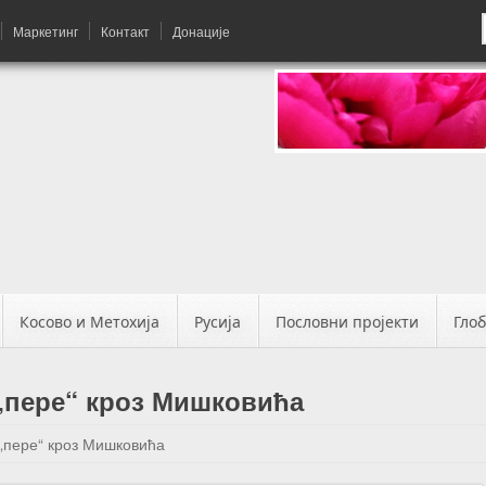
Маркетинг
Контакт
Донације
Косово и Метохија
Русија
Пословни пројекти
Гло
 „пере“ кроз Мишковића
 „пере“ кроз Мишковића