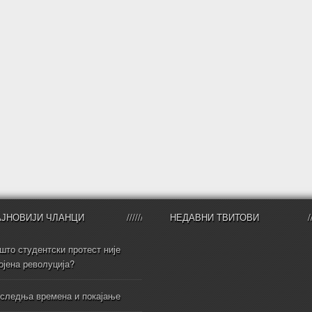
АЈНОВИЈИ ЧЛАНЦИ
НЕДАВНИ ТВИТОВИ
што студентски протест није
ојена револуција?
следња времена и покајање