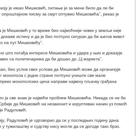
 коју је имао Мишковић, питање је за мене било да ли би
у опроштајном писму за смрт оптужио Мишковића”, рекао је
а је Мишковић у то време био најмоћнији човек у земљи није
 докаже истину и да је био потпуно сигуран да би његов живот
тао на пут Мишковићу”.
 оно што погађа интересе Мишковића и удара у њих и доказује
авио са политичарима да би дошао до „Ц маркета”.
екао, био услов свих услова да Мишковић може да организује
ог монопола с једне стране потпуно уништи све мале
 преко монополских цена направи највеху пљачку грађана
то ја све знам је највећи проблем Мишковића. Никада се не би
Србије да Мишковић на незаконит и коруптиван начин уз помоћ
је Радуловић.
ју, Радуловић је одговорио да се у последњих годину дана
 у тужилаштву и судству нису могле да се догоде тако брзо.