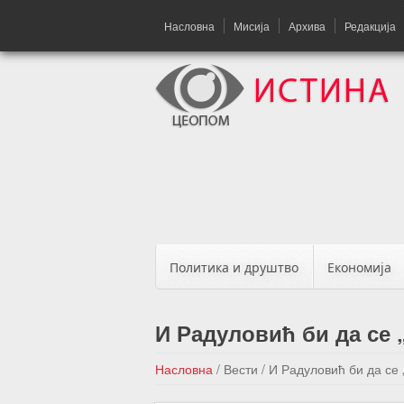
Насловна
Мисија
Архива
Редакција
Политика и друштво
Економија
И Радуловић би да се
Насловна
/
Вести
/
И Радуловић би да се