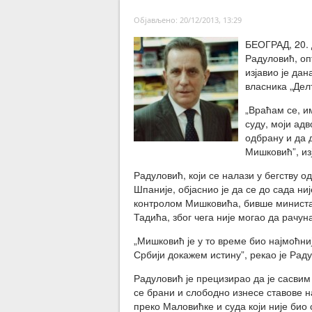
Објављено: 20/12/2013, 13:29
БЕОГРАД, 20. 
Радуловић, оп
изјавио је дан
власника „Дел
„Враћам се, и
суду, моји адв
одбрану и да 
Мишковић”, из
Радуловић, који се налази у бегству о
Шпаније, објаснио је да се до сада ниј
контролом Мишковића, бивше министа
Тадића, због чега није могао да рачу
„Мишковић је у то време био најмоћниј
Србији докажем истину”, рекао је Радул
Радуловић је прецизирао да је сасвим
се брани и слободно изнесе ставове н
преко Маловићке и суда који није био