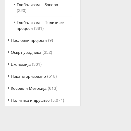
Глобализам – Завера
(220)
Глобализам – Политички
процеси
(381)
Пословни пројекти
(9)
Осврт уредника
(252)
Економија
(301)
Некатегоризовано
(518)
Косово и Метохија
(613)
Политика и друштво
(5.074)