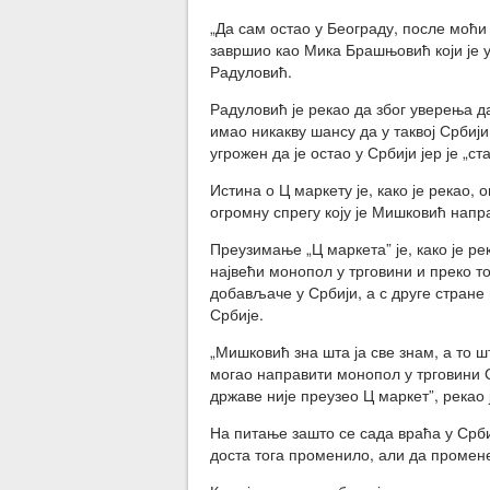
„Да сам остао у Београду, после моћи
завршио као Мика Брашњовић који је 
Радуловић.
Радуловић је рекао да због уверења д
имао никакву шансу да у таквој Србији
угрожен да је остао у Србији јер је „с
Истина о Ц маркету је, како је рекао,
огромну спрегу коју је Мишковић напр
Преузимање „Ц маркета” је, како је р
највећи монопол у трговини и преко т
добављаче у Србији, а с друге стране
Србије.
„Мишковић зна шта ја све знам, а то ш
могао направити монопол у трговини 
државе није преузео Ц маркет”, рекао 
На питање зашто се сада враћа у Срби
доста тога променило, али да промене