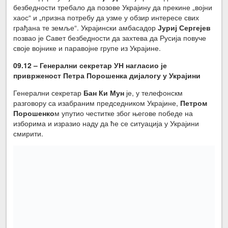
безбедности требало да позове Украјину да прекине „војни
хаос“ и „призна потребу да узме у обзир интересе свих
грађана те земље“. Украјински амбасадор
Јуриј Сергејев
позвао је Савет безбедности да захтева да Русија повуче
своје војнике и паравојне групе из Украјине.
09.12 – Генерални секретар УН нагласио је
приврженост Петра Порошенка дијалогу у Украјини
Генерални секретар
Бан Ки Мун
је, у телефонскм
разговору са изабраним председником Украјине,
Петром
Порошенко
м упутио честитке због његове победе на
изборима и изразио наду да ће се ситуација у Украјини
смирити.