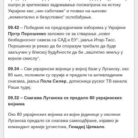
оштро је критиковао задржавање посматрача на истоку
Украјине као „чин саботаже“ и позвао на њихово
„моментално и безусловно“ ослобађање.
09.42
– Победник на председничким изборима у Украјини
Пјотр Порошенко
заложио се за стварање „новог
безбедносног савеза са САД и ЕУ“, јавља Итар-Тасс.
Порошенко је рекао да би споразум требало да буде
закључен у блиској будућности да би „заштитио земљу у
војном смислу“.
09.34
– Сви украјински војници у војној бази у Луганску, око
80 њих, положили су оружје и предали га антивладиним
снагама, јавља
Пола Силер
, дописница руског ТВ канала
Раша тудеј.
09.32 – Снагама Луганска се предало 80 украјинских
војника
Око 80 украјинских војника из војне јединице у околини
Луганска предало се снагама самоодбране, изјавио је
командант армије југоистока,
Генадиј Цепкало
.