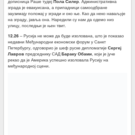
дописница Раше тудеј
Пола Силер
. Административна
зграда је евакуисана, а припадници самоодбране
заузимају положај у згради и око ње. Као да неко наваљује
на зграду, јавља она. Наредили су нам да одемо низ
улицу, последњи је њен твит.
12.
26
– Русија не може да буде изолована, што је показао
недавни Међународни економски форум у Санкт
Петербургу, одговорио је шеф руске дипломатије
Сергеј
Лавров
председнику САД
Бараку Обами
, који је јуче
рекао да је Америка успешно изоловала Русију на
међународној сцени.