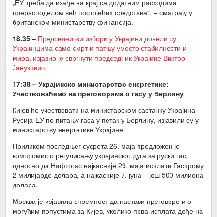
„ЕУ треба да изађе на крај са додатним расходима
прерасподелом већ постојећих средстава“, – сматрају у
британском министарству финансија.
18.35 –
Председнички избори у Украјини донели су
Украјинцима само смрт и патњу уместо стабилности и
мира, изјавио је свргнути председник Украјине Виктор
Јанукович.
17:38 – Украјинско министарство енергетике:
Учествоваћемо на преговорима о гасу у Берлину
Кијев ће учествовати на министарском састанку Украјина-
Русија-ЕУ по питању гаса у петак у Берлину, изјавили су у
министарству енергетике Украјине.
Приликом последњег сусрета 26. маја предложен је
компромис о регулисању украјинског дуга за руски гас,
односно да Нафтогас најкасније 29. маја исплати Гаспрому
2 милијарде долара, а најкасније 7. јуна – још 500 милиона
долара.
Москва је изјавила спремност да настави преговоре и о
могућим попустима за Кијев, уколико прва исплата дође на