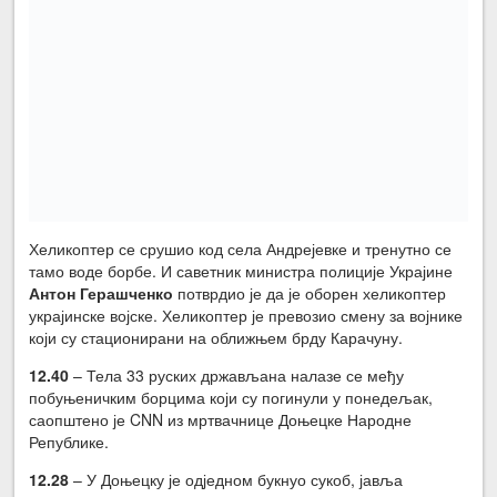
Хеликоптер се срушио код села Андрејевке и тренутно се
тамо воде борбе. И саветник министра полиције Украјине
Антон Герашченко
потврдио је да је оборен хеликоптер
украјинске војске. Хеликоптер је превозио смену за војнике
који су стационирани на оближњем брду Карачуну.
12.40
– Тела 33 руских држављана налазе се међу
побуњеничким борцима који су погинули у понедељак,
саопштено је CNN из мртвачнице Доњецке Народне
Републике.
12.28
– У Доњецку је одједном букнуо сукоб, јавља