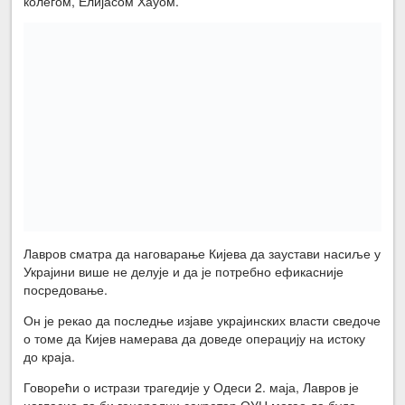
колегом, Елијасом Хауом.
Лавров сматра да наговарање Кијева да заустави насиље у
Украјини више не делује и да је потребно ефикасније
посредовање.
Он је рекао да последње изјаве украјинских власти сведоче
о томе да Кијев намерава да доведе операцију на истоку
до краја.
Говорећи о истрази трагедије у Одеси 2. маја, Лавров је
нагласио да би генерални секретар ОУН могао да буде