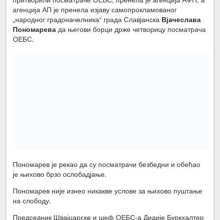
агенција АП је пренела изјаву самопрокламованог
„народног градоначелника“ града Славјанска
Вјачеслава
Пономарева
да његови борци држе четворицу посматрача
ОЕБС.
Пономарев је рекао да су посматрачи безбедни и обећао
је њихово брзо ослобадјање.
Пономарев није изнео никакве услове за њихово пуштање
на слободу.
Председник Швајцарске и шеф ОЕБС-а Дидије Буркхалтер