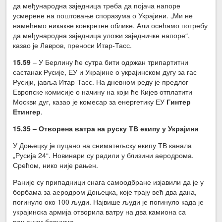
да међународна заједница треба да појача напоре
усмерене на поштовање споразума о Украјини. „Ми не
намећемо никакве конкретне облике. Али осећамо потребу
да међународна заједница уложи заједничке напоре“,
казао је Лавров, преноси Итар-Тасс.
15.59
– У Берлину ће сутра бити одржан трипартитни
састанак Русије, ЕУ и Украјине о украјинском дугу за гас
Русији, јавља Итар-Тасс. На дневном реду је предлог
Европске комисије о начину на који ће Кијев отплатити
Москви дуг, казао је комесар за енергетику ЕУ
Гинтер
Ет
ингер
.
15.35 – Отворена ватра на руску ТВ екипу у Украјини
У Доњецку је пуцано на сниматељску екипу ТВ канала
„Русија 24“. Новинари су радили у близини аеродрома.
Срећом, нико није рањен.
Раније су припадници снага самоодбране изјавили да је у
борбама за аеродром Доњецка, које трају већ два дана,
погинуло око 100 људи. Највише људи је погинуло када је
украјинска армија отворила ватру на два камиона са
рањеним борцима.