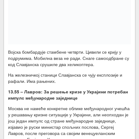
Војска бомбардује стамбене четврти. Цивили се крију у
подрумима. Мобилна веза не ради. Снаге самоодбране су
код Славјанска срушиле два хеликоптера.
На железничкој станици Славјанска се чују експлозије и
рафали. Има рањених.
13.55 – Лавров: За решење кризе у Украјини потребан
импулс
међународне заједнице
Москва не намеће конкретне облике међународног учешћа
у решавању кризне ситуације у Украјини, али неопходан је
још један импулс од стране међународне заједнице,
изјавио је руски министар спољних послова, Сергеј
Лавров, после преговора са својим венецуеланским