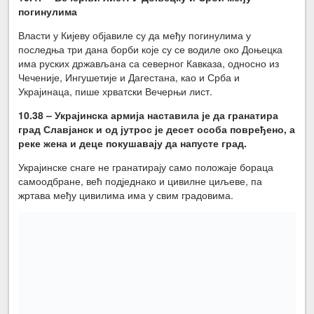
погинулима
Власти у Кијеву објавиле су да међу погинулима у
последња три дана борби које су се водиле око Доњецка
има руских држављана са северног Кавказа, односно из
Чеченије, Ингушетије и Дагестана, као и Срба и
Украјинаца, пише хрватски Вечерњи лист.
10.38 – Украјинска армија наставила је да гранатира
град Славјанск и од јутрос је десет особа повређено, а
реке жена и деце покушавају да напусте град.
Украјинске снаге не гранатирају само положаје бораца
самоодбране, већ подједнако и цивилне циљеве, па
жртава међу цивилима има у свим градовима.