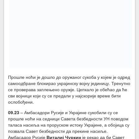
Прошле ноћи је дошло до оружаног сукоба у којем је одред
самоодбране блокирао украјинску војну јединицу. Тренутно
се проверава заплењено оружје. Цепкало је обећао да ће
сви војници који су се предали у најскорије време бити
ослобођени.
09.23
– Амбасадори Русије и Украјине сукобили су се
прошле ноћи на седници Савета безбедности УН поводом
таласа насиља на проруском истоку Украјине, а обојица су
позвала Савет безбедности да прекине насиље.
Амбасадор Русије
Виталиј Чуркин
је рекао да би Савет