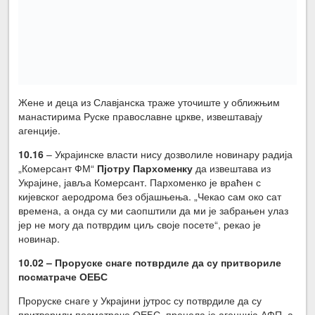
Жене и деца из Славјанска траже уточиште у оближњим
манастирима Руске православне цркве, извештавају
агенције.
10.16
– Украјинске власти нису дозволиле новинару радија
„Комерсант ФМ“
Пјотру Пархоменку
да извештава из
Украјине, јавља Комерсант. Пархоменко је враћен с
кијевског аеродрома без објашњења. „Чекао сам око сат
времена, а онда су ми саопштили да ми је забрањен улаз
јер не могу да потврдим циљ своје посете“, рекао је
новинар.
10.02 – Проруске снаге потврдиле да су притвориле
посматраче ОЕБС
Проруске снаге у Украјини јутрос су потврдиле да су
притворили посматраче ОЕБС, пренела је агенција АФП, а