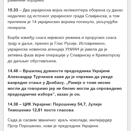
1
5.
33
– Два украјинска војна хеликоптера оборена су данас
недалеко од источног украјинског града Славјанска, а том
приликом је 14 украјинских војника погинуло, укључујући
генерала.
Борбе између снага кијевског режима и проруских снага
трају и даље, пренео је Глас Русије. Истовремено,
украјинска новинска агенција УНИАН је јавила да је
активна фаза војне операције у Славјанску и Краматорску
до даљњег обустављена.
14.48 – Вршилац дужности председника Украјине
Александар Турчинов каже да је спреман да уведе
ванредно стање у Донбасу. „Раније о томе нисмо
могли да говоримо јер не бисмо могли да спроведемо
председничке изборе“, казао је он.
14.38 – ЦИК Украјине: Порошенку 54,7
, Јулиј
и
Тимошенко 12,81 посто гласова
Сада је сасвим званично: краљ чоколаде, милијардер
Пјотр Порошенко, нови је председник Украјине.