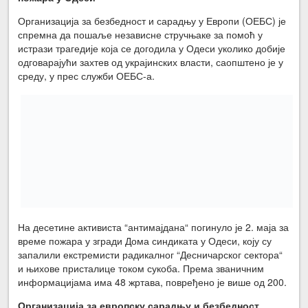
Организација за безбедност и сарадњу у Европи (ОЕБС) је
спремна да пошаље независне стручњаке за помоћ у
истрази трагедије која се догодила у Одеси уколико добије
одговарајући захтев од украјинских власти, саопштено је у
среду, у прес служби ОЕБС-а.
На десетине активиста “антимајдана“ погинуло је 2. маја за
време пожара у згради Дома синдиката у Одеси, коју су
запалили екстремисти радикалног “Десничарског сектора“
и њихове присталице током сукоба. Према званичним
информацијама има 48 жртава, повређено је више од 200.
Организација за европску сарадњу и безбедност