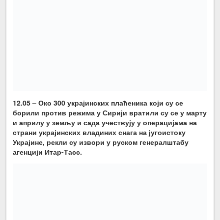
12.05 – Око 300 украјинских плаћеника који су се
борили против режима у Сирији вратили су се у марту
и априлу у земљу и сада учествују у операцијама на
страни украјинских владиних снага на југоистоку
Украјине, рекли су извори у руском генералштабу
агенцији Итар-Тасс.