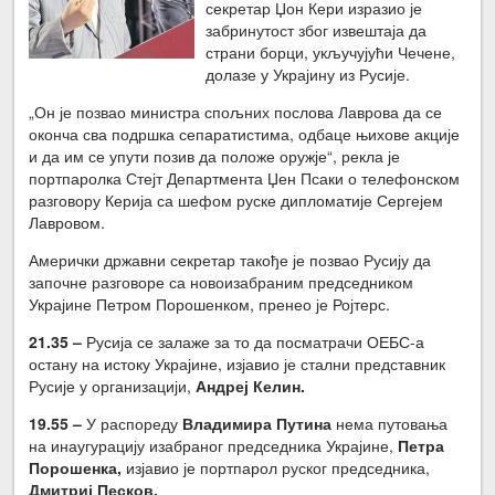
секретар Џон Кери изразио је
забринутост због извештаја да
страни борци, укључујући Чечене,
долазе у Украјину из Русије.
„Он је позвао министра спољних послова Лаврова да се
оконча сва подршка сепаратистима, одбаце њихове акције
и да им се упути позив да положе оружје“, рекла је
портпаролка Стејт Департмента Џен Псаки о телефонском
разговору Керија са шефом руске дипломатије Сергејем
Лавровом.
Амерички државни секретар такође је позвао Русију да
започне разговоре са новоизабраним председником
Украјине Петром Порошенком, пренео је Ројтерс.
21.35 –
Русија се залаже за то да посматрачи ОЕБС-а
остану на истоку Украјине, изјавио је стални представник
Русије у организацији,
Андреј Келин.
19.55 –
У распореду
Владимира Путина
нема путовања
на инаугурацију изабраног председника Украјине,
Петра
Порошенка,
изјавио је портпарол руског председника,
Дмитриј Песков.