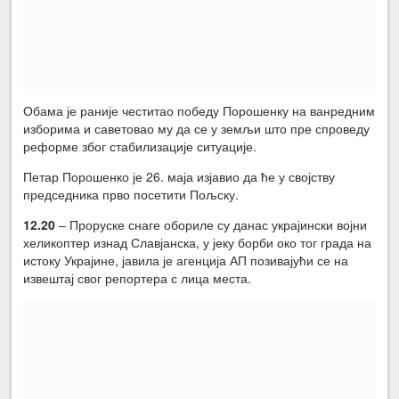
Обама је раније честитао победу Порошенку на ванредним
изборима и саветовао му да се у земљи што пре спроведу
реформе због стабилизације ситуације.
Петар Порошенко је 26. маја изјавио да ће у својству
председника прво посетити Пољску.
12.20
– Проруске снаге обориле су данас украјински војни
хеликоптер изнад Славјанска, у јеку борби око тог града на
истоку Украјине, јавила је агенција АП позивајући се на
извештај свог репортера с лица места.