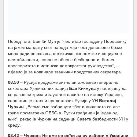
Поред тога, Бан Ки Мун је “честитао господину Порошенку
на јаком мандату свог народа који чека доношење брзих
мера ради решавања политичке, економске и социјалне
нестабилности, поновне обнове безбедности, бољег
просперитета и истински демократског руководства“, –
изјавио је за новинаре званични представник секретара.
08.50
– Русија предлаже хитно ангажовање генералног
секретара Уједињених нација
Бан Ки-муна
у настојању да
се разреши криза и заустави насиље на истоку Украјине,
саопштио је стални представник Русије у УН
Виталиј
Чуркин
. „Веома смо забринути због инцидената са две
групе посматрача ОЕБС-а. Руски грађанин је један од
њих“, рекао је Чуркин на седници Савета безбедности УН у
среду.
08.42 – Чуркин: Не сме се рећи да су избори у Украјини