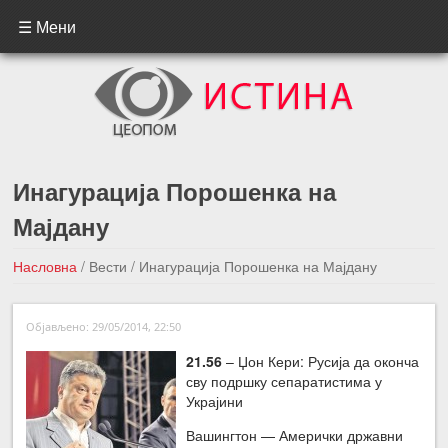
☰ Мени
Инагурација Порошенка на
Мајдану
Насловна
/
Вести
/
Инагурација Порошенка на Мајдану
←Претходна вест
Следећа вест →
Објављено: 29/05/2014, 22:50
21.56
– Џон Кери: Русија да оконча
сву подршку сепаратистима у
Украјини
Вашингтон — Амерички државни