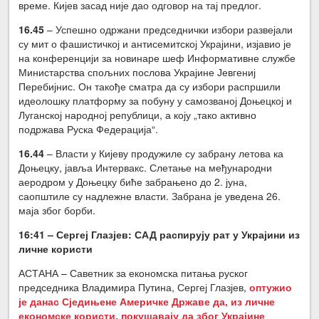
време. Кијев засад није дао одговор на тај предлог.
16.45
– Успешно одржани председнички избори развејали
су мит о фашистичкој и антисемитској Украјини, изјавио је
на конференцији за новинаре шеф Информативне службе
Министарства спољних послова Украјине Јевгениј
Перебијнис. Он такође сматра да су избори распршили
идеолошку платформу за побуну у самозваној Доњецкој и
Луганској народној републици, а коју „тако активно
подржава Руска Федерација“.
16.44
– Власти у Кијеву продужиле су забрану летова ка
Доњецку, јавља Интервакс. Слетање на међународни
аеродром у Доњецку биће забрањено до 2. јуна,
саопштиле су надлежне власти. Забрана је уведена 26.
маја због борби.
16:41 – Сергеј Глазјев: САД распирују рат у Украјини из
личне користи
АСТАНА – Саветник за економска питања руског
председника Владимира Путина, Сергеј Глазјев,
оптужио
је данас Сједињене Америчке Државе да, из личне
економске користи, покушавају да због Украјине