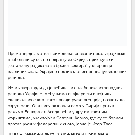
Према тврдњама тог неименованог званичника, украјински
плаћеници су се, по повратку из Сирије, прикључили
„батаљону радикала из Десног сектора“ у операцији
владиних снага Украјине против становништва југоисточних
региона.
Исти извор тврди да је већина тих плаћеника из западних
региона Украјине, међу њима снајперисти и војници
специјалних снага, како наводи руска агенција, познати по
окрутности. Они нису ратовали само у Сирији против
режима Башара ел Асада већ и у другим кризним
жариштима, укључујући Северни Кавказ, где су се борили
против руских федералних снага, јавио је Итар-Тасс.
10.47 – Вечерњи лист
: У Доњецку и Срби међу