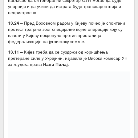
упорнији и да учини да истрага буде транспарентнија и
непристрасна.
13.24
– Пред Врховном радом у Кијеву почео је спонтани
протест грађана због специјалне војне операције коју су
власти у Кијеву покренуле против присталица
федерализације на југоистоку земље.
13.11
– Кијев треба да се суздржи од коришћења
претеране силе у Украјини, изјавила је Високи комесар УН
за људска права
Нави Пил
ај
.