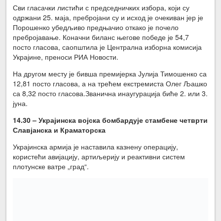
Сви гласачки листићи с председничких избора, који су
одржани 25. маја, пребројани су и исход је очекиван јер је
Порошенко убедљиво предњачио откако је почело
пребројавање. Коначни биланс његове победе је 54,7
посто гласова, саопштила је Централна изборна комисија
Украјине, преноси РИА Новости.
На другом месту је бивша премијерка Јулија Тимошенко са
12,81 посто гласова, а на трећем екстремиста Олег Љашко
са 8,32 посто гласова.Званична инаугурација биће 2. или 3.
јуна.
14.30 – Украјинска војска бомбардује стамбене четврти
Славјанска и Краматорска
Украјинска армија је наставила казнену операцију,
користећи авијацију, артиљерију и реактивни систем
плотунске ватре „град“.