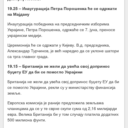
19.25 – Инаугурација Петра Порошенка ће се одржати
на Мајдану
Инаугурација победника на председничким изборима
Украјине, Петра Порошенка, одржаће се 7. јуна, преносе
украјински медији.
Церемонија ће се одржати у Кијеву. В.д. председника,
Александар Турчинов, је већ наредио да се уклоне шатори
са трга главног града.
19.15 – Британија не жели да увећа свој допринос
буџету ЕУ да би се помогло Украјини
Британија не жели да увећа свој допринос буџету ЕУ да би
се помогло Украјини, рекли су у министарству финансија
земље.
Европска комисија је раније предложила земљама
чланицама да се у те сврхе скупи сума од 2,16 милијарди
евра. Велика Британија би у том случају платила додатних
500 милиона фунти.