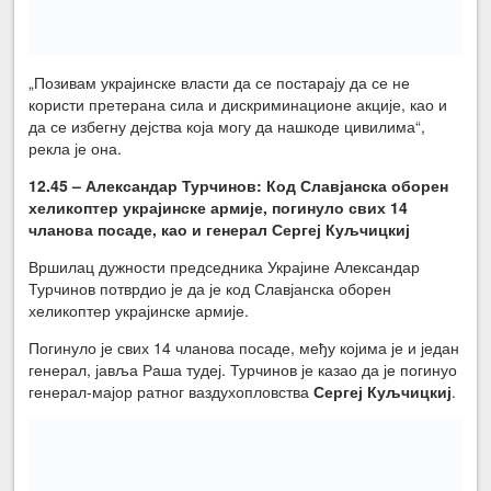
„Позивам украјинске власти да се постарају да се не
користи претерана сила и дискриминационе акције, као и
да се избегну дејства која могу да нашкоде цивилима“,
рекла је она.
12.45 – Александар Турчинов: Код Славјанска оборен
хеликоптер украјинске армије, погинуло свих 14
чланова посаде, као и генерал
Сергеј Куљчицкиј
Вршилац дужности председника Украјине Александар
Турчинов потврдио је да је код Славјанска оборен
хеликоптер украјинске армије.
Погинуло је свих 14 чланова посаде, међу којима је и један
генерал, јавља Раша тудеј. Турчинов је казао да је погинуо
генерал-мајор ратног ваздухопловства
Сергеј Куљчицкиј
.