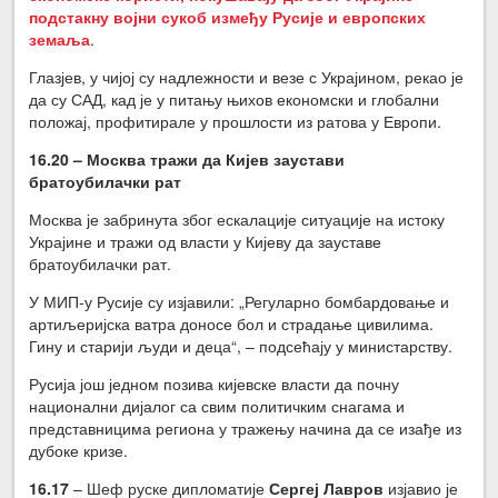
подстакну војни сукоб између Русије и европских
земаља
.
Глазјев, у чијој су надлежности и везе с Украјином, рекао је
да су САД, кад је у питању њихов економски и глобални
положај, профитирале у прошлости из ратова у Европи.
16.20 – Москва тражи да Кијев заустави
братоубилачки рат
Москва је забринута због ескалације ситуације на истоку
Украјине и тражи од власти у Кијеву да зауставе
братоубилачки рат.
У МИП-у Русије су изјавили: „Регуларно бомбардовање и
артиљеријска ватра доносе бол и страдање цивилима.
Гину и старији људи и деца“, – подсећају у министарству.
Русија још једном позива кијевске власти да почну
национални дијалог са свим политичким снагама и
представницима региона у тражењу начина да се изађе из
дубоке кризе.
16.17
– Шеф руске дипломатије
Сергеј Лавров
изјавио је