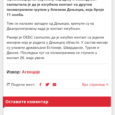
саопштила је да је изгубила контакт са другом
посматрачком групом у близини Доњецка, која броји
11 особа.
Тим се налазио западно од Доњецка, кренули су ка
Дњепропетровску када је контакт изгубљен.
Раније је ОЕБС саопштио да је изгубио контакт са једном
мисијом која је радила у Доњецкој области. У састав мисије
су улазили држављани Естоније, Швајцарске, Турске и
Данске. Последњи пут са посматрачима се ступило у
контакт 26. маја увече.
Извор:
Агенције
Подели вест:
Врх странице
Оставите коментар