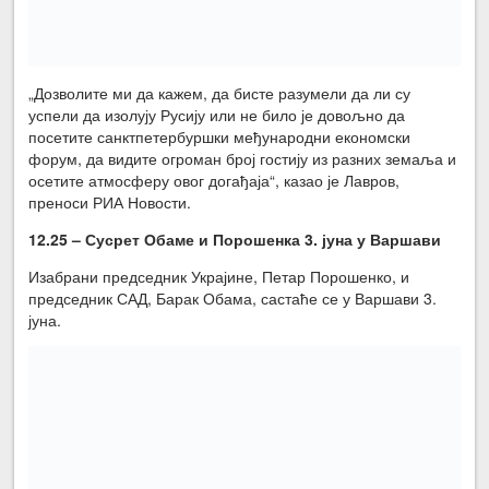
„Дозволите ми да кажем, да бисте разумели да ли су
успели да изолују Русију или не било је довољно да
посетите санктпетербуршки међународни економски
форум, да видите огроман број гостију из разних земаља и
осетите атмосферу овог догађаја“, казао је Лавров,
преноси РИА Новости.
12.25 – Сусрет Обаме и Порошенка 3. јуна
у Варшави
Изабрани председник Украјине, Петар Порошенко, и
председник САД, Барак Обама, састаће се у Варшави 3.
јуна.