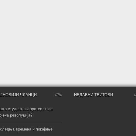
АЈНОВИЈИ ЧЛАНЦИ
НЕДАВНИ ТВИТОВИ
што студентски протест није
ојена револуција?
следња времена и покајање