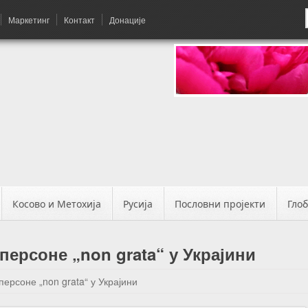
Маркетинг
Контакт
Донације
Косово и Метохија
Русија
Пословни пројекти
Гло
ерсоне „non grata“ у Украјини
ерсоне „non grata“ у Украјини