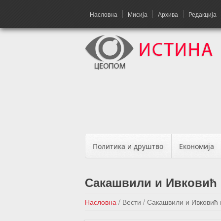
Насловна
Мисија
Архива
Редакција
Политика и друштво
Економија
Сакашвили и Ивковић п
Насловна
/
Вести
/
Сакашвили и Ивковић п