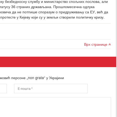
нску безбедносну службу и министарство спољних послова, али
 статусу 36 страних држављана. Прошломесечна одлука
уковича да не потпише споразум о придруживању са ЕУ, већ да
 протесте у Кијеву који су у земљи створили политичку кризу.
Врх странице
овић персоне „non grata“ у Украјини