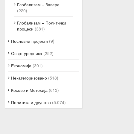
Глобализам – Завера
(220)
Глобализам – Политички
процеси
(381)
Пословни пројекти
(9)
Осврт уредника
(252)
Економија
(301)
Некатегоризовано
(518)
Косово и Метохија
(613)
Политика и друштво
(5.074)