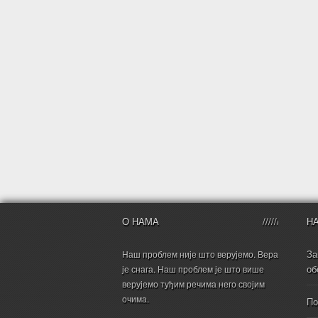
О НАМА
Н
За
Наш проблем није што верујемо. Вера
об
је снага. Наш проблем је што више
верујемо туђим речима него својим
очима.
По