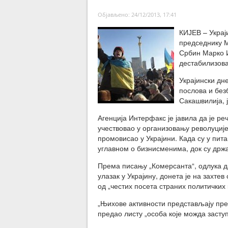
Објављено: 24/12/2013, 17:41
КИЈЕВ – Украј
председнику М
Србин Марко И
дестабилизова
Украјински дн
послова и без
Сакашвилија, 
Агенција Интерфакс је јавила да је ре
учествовао у организовању револуци
промовисао у Украјини. Када су у пит
углавном о бизнисменима, док су држ
Према писању „Комерсанта“, одлука д
улазак у Украјину, донета је на захте
од „честих посета страних политичких 
„Њихове активности представљају прет
предао листу „особа које можда засту