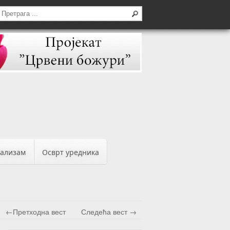
бализам
Осврт уредника
←Претходна вест
Следећа вест →