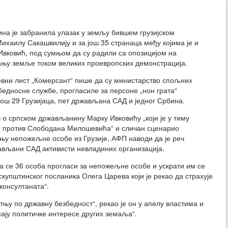
ина је забранила улазак у земљу бившем грузијском
ихаилу Сакашвилију и за још 35 странаца међу којима је и
вковић, под сумњом да су радили са опозицијом на
њу земље током великих проевропских демонстрација.
евни лист „Комерсант“ пише да су министарство спољних
бедносне службе, прогласиле за персоне „нон грата“
још 29 Грузијаца, пет држављана САД и једног Србина.
ч о српском држављанину Марку Ивковићу „који је у тиму
је против Слободана Милошевића“ и сличан сценарио
ању непожељне особе из Грузије, АФП наводи да је реч
ављани САД активисти невладиних организација.
а се 36 особа прогласи за непожељне особе и ускрати им се
в скупштинског посланика Олега Царева који је рекао да страхује
консултаната“.
њу по државну безбедност“, рекао је он у апелу властима и
пају политичке интересе других земаља“.