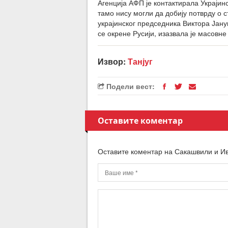
Агенција АФП је контактирала Украји
тамо нису могли да добију потврду о
украјинског председника Виктора Јан
се окрене Русији, изазвала је масовне
Извор:
Танјуг
Подели вест:
Оставите коментар
Оставите коментар на Сакашвили и Ивк