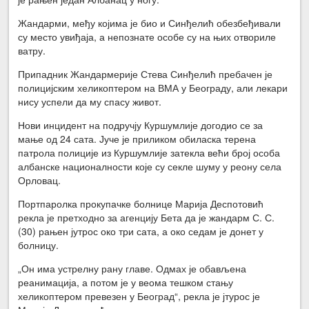
Жандарми, међу којима је био и Синђелић обезбеђивали
су место увиђаја, а непознате особе су на њих отвориле
ватру.
Припадник Жандармерије Стева Синђелић пребачен је
полицијским хеликоптером на ВМА у Београду, али лекари
нису успели да му спасу живот.
Нови инцидент на подручју Куршумлије догодио се за
мање од 24 сата. Јуче је приликом обиласка терена
патрола полиције из Куршумлије затекла већи број особа
албанске националности које су секле шуму у реону села
Орловац.
Портпаролка прокупачке болнице Марија Деспотовић
рекла је претходно за агенцију Бета да је жандарм С. С.
(30) рањен јутрос око три сата, а око седам је донет у
болницу.
„Он има устрелну рану главе. Одмах је обављена
реанимација, а потом је у веома тешком стању
хеликоптером превезен у Београд“, рекла је јтурос је