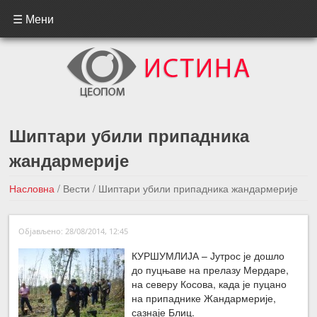
☰ Мени
Шиптари убили припадника
жандармерије
Насловна
/
Вести
/
Шиптари убили припадника жандармерије
←Претходна вест
Следећа вест →
Објављено: 28/08/2014, 12:45
КУРШУМЛИЈА – Јутрос је дошло
до пуцњаве на прелазу Мердаре,
на северу Косова, када је пуцано
на припаднике Жандармерије,
сазнаје Блиц.