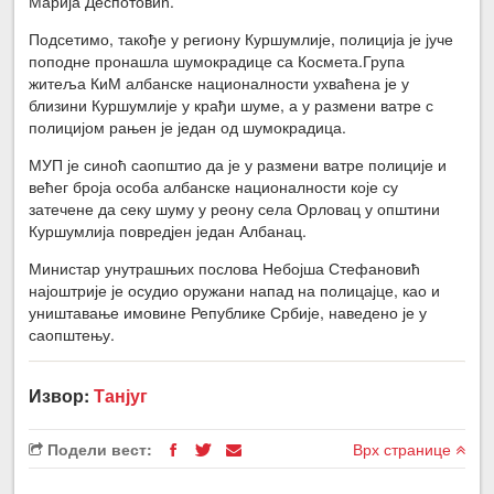
Марија Деспотовић.
Подсетимо, такође у региону Куршумлије, полиција је јуче
поподне пронашла шумокрадице са Космета.Група
житеља КиМ албанске националности ухваћена је у
близини Куршумлије у крађи шуме, а у размени ватре с
полицијом рањен је један од шумокрадица.
МУП је синоћ саопштио да је у размени ватре полиције и
већег броја особа албанске националности које су
затечене да секу шуму у реону села Орловац у општини
Куршумлија повредјен један Албанац.
Министар унутрашњих послова Небојша Стефановић
најоштрије је осудио оружани напад на полицајце, као и
уништавање имовине Републике Србије, наведено је у
саопштењу.
Извор:
Танјуг
Подели вест:
Врх странице