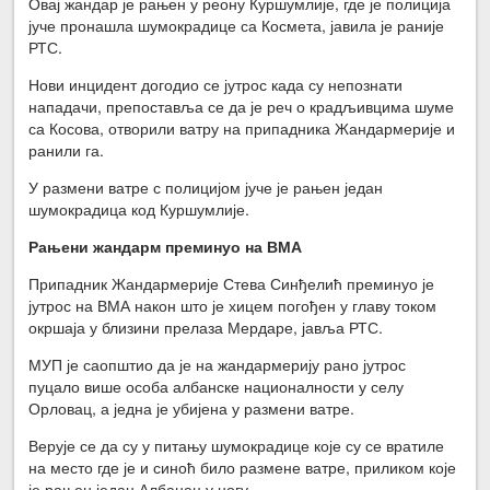
Овај жандар је рањен у реону Куршумлије, где је полиција
јуче пронашла шумокрадице са Космета, јавила је раније
РТС.
Нови инцидент догодио се јутрос када су непознати
нападачи, препоставља се да је реч о крадљивцима шуме
са Косова, отворили ватру на припадника Жандармерије и
ранили га.
У размени ватре с полицијом јуче је рањен један
шумокрадица код Куршумлије.
Рањени жандарм преминуо на ВМА
Припадник Жандармерије Стева Синђелић преминуо је
јутрос на ВМА након што је хицем погођен у главу током
окршаја у близини прелаза Мердаре, јавља РТС.
МУП је саопштио да је на жандармерију рано јутрос
пуцало више особа албанске националности у селу
Орловац, а једна је убијена у размени ватре.
Верује се да су у питању шумокрадице које су се вратиле
на место где је и синоћ било размене ватре, приликом које
је рањен један Албанац у ногу.