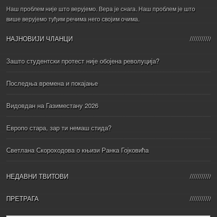
Наш проблем није што верујемо. Вера је снага. Наш проблем је што
више верујемо туђим речима него својим очима.
НАЈНОВИЈИ ЧЛАНЦИ
Зашто студентски протест није обојена револуција?
Последња времена и покајање
Видовдан на Газиместану 2026
Европо стара, зар ти немаш стида?
Светлана Скороходова о књизи Ранка Гојковића
НЕДАВНИ ТВИТОВИ
ПРЕТРАГА