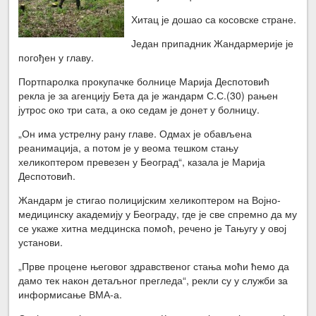
Хитац је дошао са косовске стране.
Један припадник Жандармерије је
погођен у главу.
Портпаролка прокупачке болнице Марија Деспотовић
рекла је за агенцију Бета да је жандарм С.С.(30) рањен
јутрос око три сата, а око седам је донет у болницу.
„Он има устрелну рану главе. Одмах је обављена
реанимација, а потом је у веома тешком стању
хеликоптером превезен у Београд“, казала је Марија
Деспотовић.
Жандарм је стигао полицијским хеликоптером на Војно-
медицинску академију у Београду, где је све спремно да му
се укаже хитна медцинска помоћ, речено је Тањугу у овој
установи.
„Прве процене његовог здравственог стања моћи ћемо да
дамо тек након детаљног прегледа“, рекли су у служби за
информисање ВМА-а.