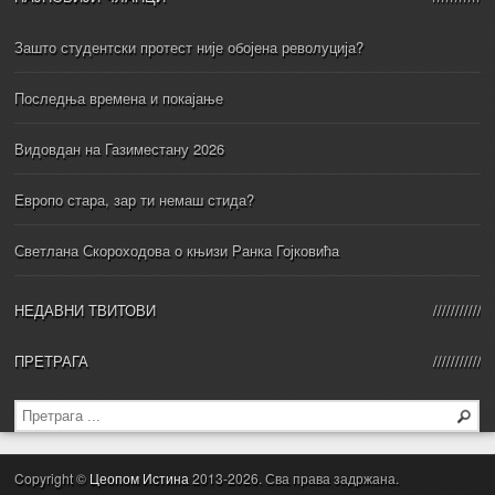
Зашто студентски протест није обојена револуција?
Последња времена и покајање
Видовдан на Газиместану 2026
Европо стара, зар ти немаш стида?
Светлана Скороходова о књизи Ранка Гојковића
НЕДАВНИ ТВИТОВИ
ПРЕТРАГА
Copyright ©
Цеопом Истина
2013-2026. Сва права задржана.