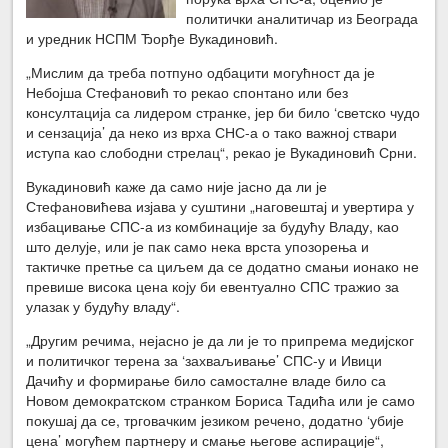
политички аналитичар из Београда
и уредник НСПМ Ђорђе Вукадиновић.
„Мислим да треба потпуно одбацити могућност да је
Небојша Стефановић то рекао спонтано или без
консултација са лидером странке, јер би било ‘светско чудо
и сензација’ да неко из врха СНС-а о тако важној ствари
иступа као слободни стрелац“, рекао је Вукадиновић Срни.
Вукадиновић каже да само није јасно да ли је
Стефановићева изјава у суштини „наговештај и увертира у
избацивање СПС-а из комбинације за будућу Владу, као
што делује, или је пак само нека врста упозорења и
тактичке претње са циљем да се додатно смањи ионако не
превише висока цена коју би евентуално СПС тражио за
улазак у будућу владу“.
„Другим речима, нејасно је да ли је то припрема медијског
и политичког терена за ‘захваљивање’ СПС-у и Ивици
Дачићу и формирање било самосталне владе било са
Новом демократском странком Бориса Тадића или је само
покушај да се, трговачким језиком речено, додатно ‘убије
цена’ могућем партнеру и смање његове аспирације“,