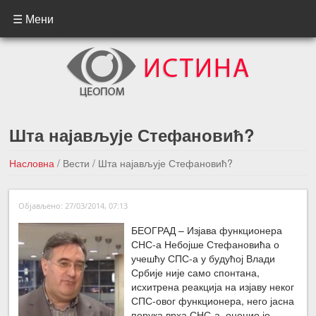
☰ Мени
Шта најављује Стефановић?
Насловна
/
Вести
/
Шта најављује Стефановић?
←Претходна вест
Следећа вест →
Објављено: 27/03/2014, 07:13
БЕОГРАД – Изјава функционера
СНС-а Небојше Стефановића о
учешћу СПС-а у будућој Влади
Србије није само спонтана,
исхитрена реакција на изјаву неког
СПС-овог функционера, него јасна
порука врха СНС-а, оценио је