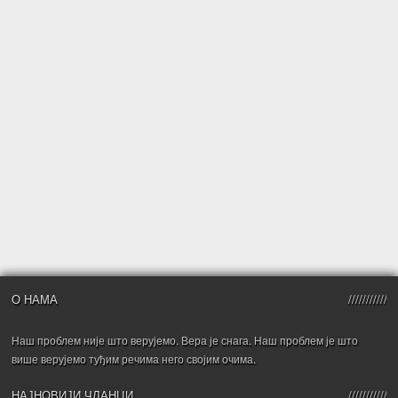
О НАМА
Наш проблем није што верујемо. Вера је снага. Наш проблем је што
више верујемо туђим речима него својим очима.
НАЈНОВИЈИ ЧЛАНЦИ