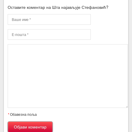
Оставите коментар на Шта најављује Стефановић?
*
Обавезна поља