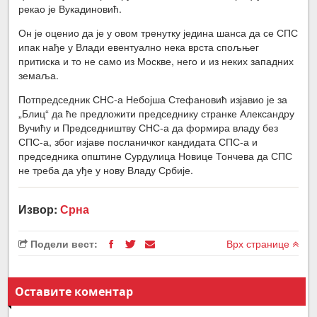
рекао је Вукадиновић.
Он је оценио да је у овом тренутку једина шанса да се СПС
ипак нађе у Влади евентуално нека врста спољњег
притиска и то не само из Москве, него и из неких западних
земаља.
Потпредседник СНС-а Небојша Стефановић изјавио је за
„Блиц“ да ће предложити председнику странке Александру
Вучићу и Председништву СНС-а да формира владу без
СПС-а, због изјаве посланичког кандидата СПС-а и
председника општине Сурдулица Новице Тончева да СПС
не треба да уђе у нову Владу Србије.
Извор:
Срна
Подели вест:
Врх странице
Оставите коментар