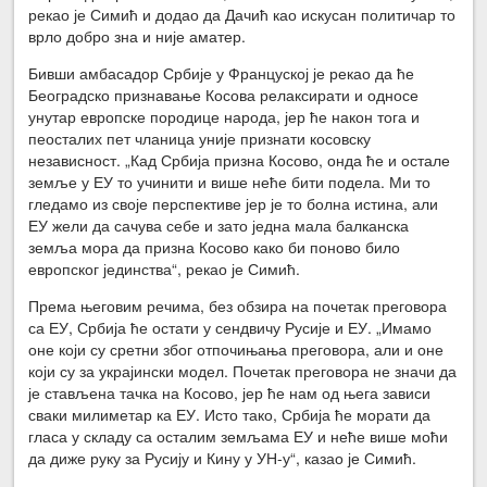
рекао је Симић и додао да Дачић као искусан политичар то
врло добро зна и није аматер.
Бивши амбасадор Србије у Француској је рекао да ће
Београдско признавање Косова релаксирати и односе
унутар европске породице народа, јер ће након тога и
пеосталих пет чланица уније признати косовску
независност. „Кад Србија призна Косово, онда ће и остале
земље у ЕУ то учинити и више неће бити подела. Ми то
гледамо из своје перспективе јер је то болна истина, али
ЕУ жели да сачува себе и зато једна мала балканска
земља мора да призна Косово како би поново било
европског јединства“, рекао је Симић.
Према његовим речима, без обзира на почетак преговора
са ЕУ, Србија ће остати у сендвичу Русије и ЕУ. „Имамо
оне који су сретни због отпочињања преговора, али и оне
који су за украјински модел. Почетак преговора не значи да
је стављена тачка на Косово, јер ће нам од њега зависи
сваки милиметар ка ЕУ. Исто тако, Србија ће морати да
гласа у складу са осталим земљама ЕУ и неће више моћи
да диже руку за Русију и Кину у УН-у“, казао је Симић.