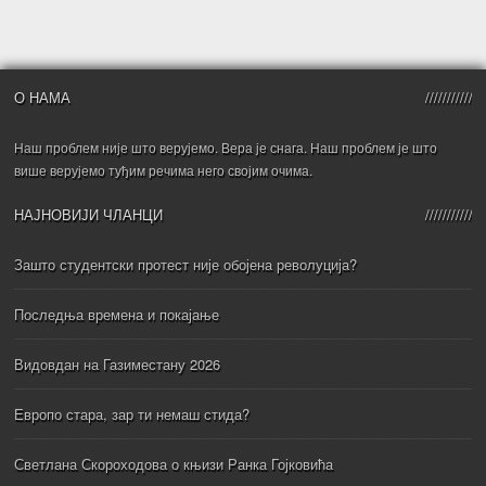
О НАМА
Наш проблем није што верујемо. Вера је снага. Наш проблем је што
више верујемо туђим речима него својим очима.
НАЈНОВИЈИ ЧЛАНЦИ
Зашто студентски протест није обојена револуција?
Последња времена и покајање
Видовдан на Газиместану 2026
Европо стара, зар ти немаш стида?
Светлана Скороходова о књизи Ранка Гојковића