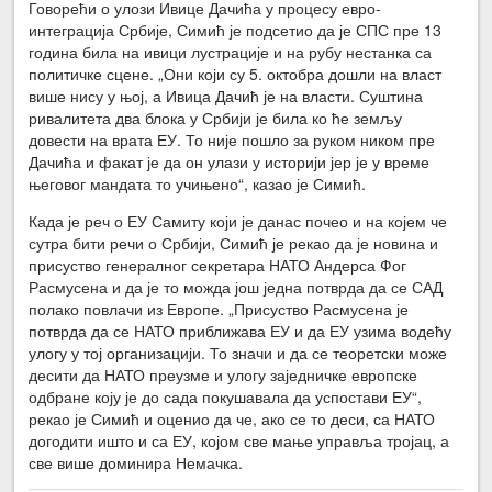
Говорећи о улози Ивице Дачића у процесу евро-
интеграција Србије, Симић је подсетио да је СПС пре 13
година била на ивици лустрације и на рубу нестанка са
политичке сцене. „Они који су 5. октобра дошли на власт
више нису у њој, а Ивица Дачић је на власти. Суштина
ривалитета два блока у Србији је била ко ће земљу
довести на врата ЕУ. То није пошло за руком ником пре
Дачића и факат је да он улази у историји јер је у време
његовог мандата то учињено“, казао је Симић.
Када је реч о ЕУ Самиту који је данас почео и на којем че
сутра бити речи о Србији, Симић је рекао да је новина и
присуство генералног секретара НАТО Андерса Фог
Расмусена и да је то можда још једна потврда да се САД
полако повлачи из Европе. „Присуство Расмусена је
потврда да се НАТО приближава ЕУ и да ЕУ узима водећу
улогу у тој организацији. То значи и да се теоретски може
десити да НАТО преузме и улогу заједничке европске
одбране коју је до сада покушавала да успостави ЕУ“,
рекао је Симић и оценио да че, ако се то деси, са НАТО
догодити ишто и са ЕУ, којом све мање управља тројац, а
све више доминира Немачка.