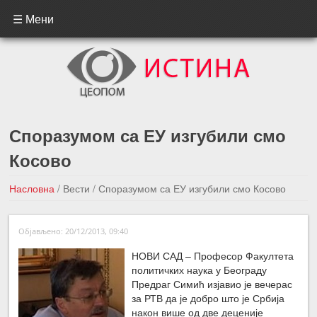
☰ Мени
Споразумом са ЕУ изгубили смо
Косово
Насловна
/
Вести
/
Споразумом са ЕУ изгубили смо Косово
←Претходна вест
Следећа вест →
Објављено: 20/12/2013, 09:40
НОВИ САД – Професор Факултета
политичких наука у Београду
Предраг Симић изјавио је вечерас
за РТВ да је добро што је Србија
након више од две деценије