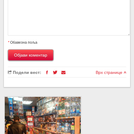
*
Обавезна поља
Подели вест:
Врх странице