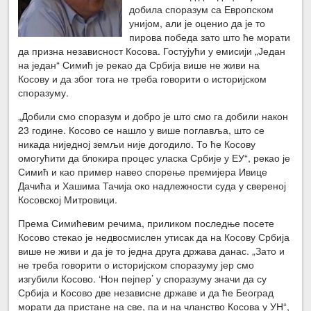
добила споразум са Европском
унијом, али је оценио да је то
пирова победа зато што ће морати
да призна независност Косова. Гостујући у емисији „Један
на један“ Симић је рекао да Србија више не живи на
Косову и да због тога не треба говорити о историјском
споразуму.
„Добили смо споразум и добро је што смо га добили након
23 године. Косово се нашло у више поглавља, што се
никада ниједној земљи није догодило. То ће Косову
омогућити да блокира процес уласка Србије у ЕУ“, рекао је
Симић и као пример навео спорење премијера Ивице
Дачића и Хашима Тачија око надлежности суда у свереној
Косовској Митровици.
Према Симићевим речима, приликом последње посете
Косово стекао је недвосмислен утисак да на Косову Србија
више не живи и да је то једна друга држава данас. „Зато и
не треба говорити о историјском споразуму јер смо
изгубили Косово. ‘Нон пејпер’ у споразуму значи да су
Србија и Косово две независне државе и да ће Београд
морати да пристане на све, па и на чланство Косова у УН“,