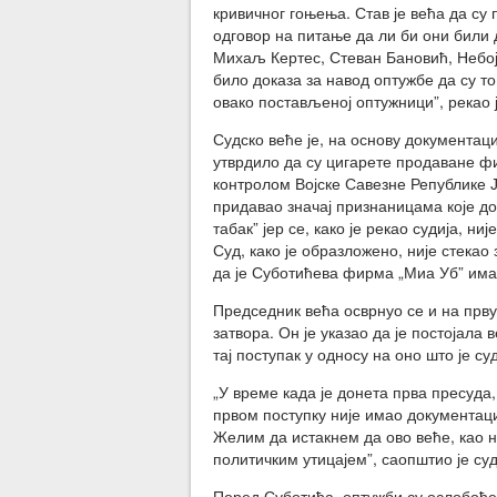
кривичног гоњења. Став је већа да су
одговор на питање да ли би они били 
Михаљ Кертес, Стеван Бановић, Небој
било доказа за навод оптужбе да су т
овако постављеној оптужници”, рекао 
Судско веће је, на основу документац
утврдило да су цигарете продаване фи
контролом Војске Савезне Републике Ј
придавао значај признаницама које д
табак” јер се, како је рекао судија, 
Суд, како је образложено, није стека
да је Суботићева фирма „Миа Уб” има
Председник већа осврнуо се и на прву
затвора. Он је указао да је постојала
тај поступак у односу на оно што је 
„У време када је донета прва пресуда,
првом поступку није имао документаци
Желим да истакнем да ово веће, као н
политичким утицајем”, саопштио је суд
Поред Суботића, оптужби су ослобође