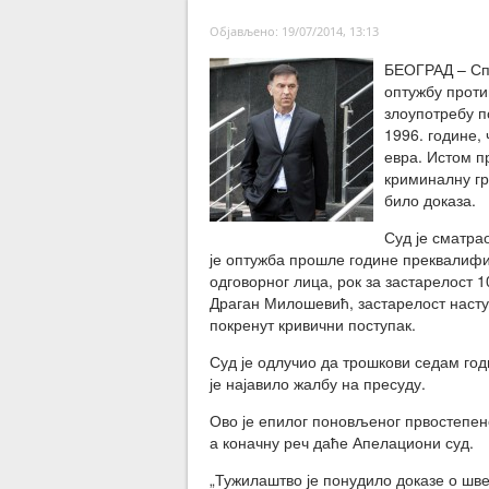
Објављено: 19/07/2014, 13:13
БЕОГРАД – Спе
оптужбу проти
злоупотребу п
1996. године,
евра. Истом п
криминалну гру
било доказа.
Суд је сматра
је оптужба прошле године преквалифи
одговорног лица, рок за застарелост 10
Драган Милошевић, застарелост наступи
покренут кривични поступак.
Суд је одлучио да трошкови седам год
је најавило жалбу на пресуду.
Ово је епилог поновљеног првостепено
а коначну реч даће Апелациони суд.
„Тужилаштво је понудило доказе о шве