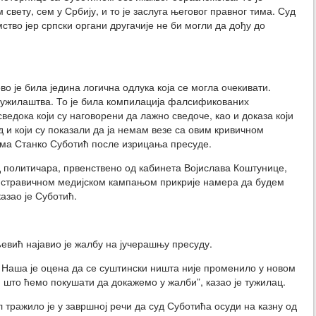
 свету, сем у Србију, и то је заслуга његовог правног тима. Суд
мство јер српски органи другачије не би могли да дођу до
о је била једина логична одлука која се могла очекивати.
 тужилаштва. То је била компилација фалсификованих
едока који су наговорени да лажно сведоче, као и доказа који
уд и који су показали да ја немам везе са овим кривичном
има Станко Суботић после изрицања пресуде.
д политичара, првенствено од кабинета Војислава Коштунице,
е стравичном медијском кампањом прикрије намера да будем
азао је Суботић.
вић најавио је жалбу на јучерашњу пресуду.
 Наша је оцена да се суштински ништа није променило у новом
с, што ћемо покушати да докажемо у жалби”, казао је тужилац.
тражило је у завршној речи да суд Суботића осуди на казну од