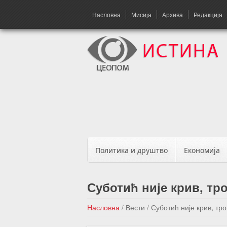
Насловна
Мисија
Архива
Редакција
Политика и друштво
Економија
Суботић није крив, тр
Насловна
/
Вести
/
Суботић није крив, тр