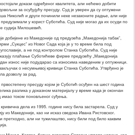
 постојали докази одређеног квалитета, али нећемо добити
довољни за осуђујућу пресуду. Суд је уверен да су оптужени
ша Николић и други починили неке незаконите радње, али није
о предузимали у корист Суботића. Суд није могао да их осуди по
је судија Милошевић.
ије добијене из Македоније од предузећа „Македонија табак”,
рми „Сукцес” из Новог Сада која је у то време била под
угославије, а не под контролом Станка Суботића. Суд није
оказују плаћање Суботићеве фирме предузећу „Македонија
ниједан износ није подударао са износима наведеним у оптужници.
о закључак о несумњивој кривици Станка Суботића. Утврђено је
ла дозволу за рад.
 првостепену пресуду којом је Суботић осуђен на шест година
 велика разлика у доказном материјалу у време када је окончан
суд имао током поновљеног суђења.
 кривична дела из 1995. године нису била застарела. Суд у
ју из Македоније, као ни исказ сведока Ивана Ристовског.
и претходно, али ни тужилаштво, нису били под било каквим
ија.
ни Михаљ Кертес, бивши директор Савезне управе царине, као