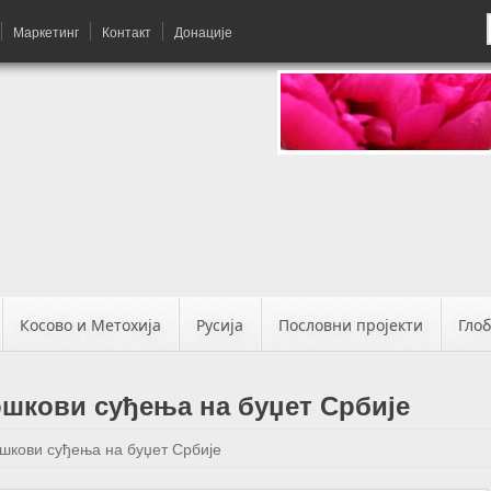
Маркетинг
Контакт
Донације
Косово и Метохија
Русија
Пословни пројекти
Гло
ошкови суђења на буџет Србије
ошкови суђења на буџет Србије