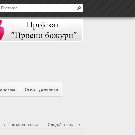
бализам
Осврт уредника
←Претходна вест
Следећа вест →