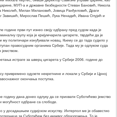
 царине, МУП-а и државне безбедности Стеван Бановић, Никола
 Николић, Милан Милановић, Јовица Ранђеловић, Драги
г Завишић, Мирослав Пешић, Лука Ненадић, Ивана Олујић и
 године први пут изнео своју одбрану пред судом када је
миналну групу која је кријумчарила цигарете, тврдећи да је
би му политичари изнуђивали новац. Њему се до тада судило у
оступан правосудним органима Србије. Тада му је одлуком суда
 јемством.
ретања истраге за шверц цигарета у Србији 2006. године до
су привремено одузете некретнине и локали у Србији и Црној
правоснажног окончања поступка.
ре годину дана донео одлуку да се прихвати Суботићево јемство
и могућност одбране са слободе.
о у досадашњем судијском искуству. Интерпол ме је обавестио
потернице за Суботићем без икаквог образложења. То је