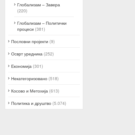
Глобализам – Завера
(220)
Глобализам – Политички
процеси
(381)
Пословни пројекти
(9)
Осврт уредника
(252)
Економија
(301)
Некатегоризовано
(518)
Косово и Метохија
(613)
Политика и друштво
(5.074)