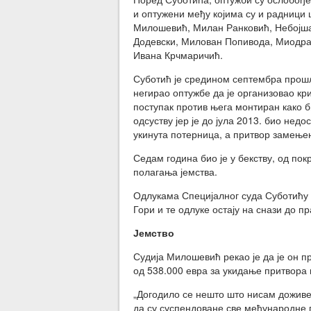
и оптужени међу којима су и радници
Милошевић, Милан Ранковић, Небојша
Додевски, Милован Попивода, Миодра
Ивана Крчмаричић.
Суботић је средином септембра прошле
негирао оптужбе да је организовао кри
поступак против њега монтиран како 
одсуству јер је до јула 2013. био нед
укинута потерница, а притвор замењен
Седам година био је у бекству, од пок
полагања јемства.
Одлукама Специјалног суда Суботићу 
Гори и те одлуке остају на снази до 
Јемство
Судија Милошевић рекао је да је он п
од 538.000 евра за укидање притвора 
„Догодило се нешто што нисам доживе
да су суспендоване све међународне 