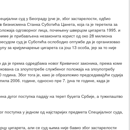
цијални суд у Београду јуче је, због застарелости, одбио
в бизнисмена Станка Суботића Цанета, која га је теретила за
оложаја одговорног лица, почињену шверцом цигарета 1995. и
 чиме је прибављена незаконита корист од око 28 милиона
ресудом суд је Суботића ослободио оптужбе да је организовао
пу за кријумчарење цигарета са још 13 особа, јер за то није
о да је према одредбама новог Кривичног законика, према коме
кована са злоупотребе службеног положаја на злоупотребу
 година. Због тога је, како је образложио председавајући судија
ла 2006. године, односно пре 7. јуна те године, када је
ина дугог поступка падају на терет буџета Србије, а тужилаштво
г поступка у једном од најстаријих предмета Специјалног суда,
рцу цигарета, али се суд њима није бавио због застарелости