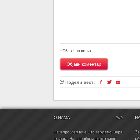
*
Обавезна поља
Подели вест:
О НАМА
Н
За
Наш проблем није што верујемо. Вера
об
је снага. Наш проблем је што више