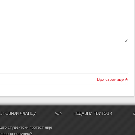
Врх странице
АЈНОВИЈИ ЧЛАНЦИ
НЕДАВНИ ТВИТОВИ
што студентски протест није
ојена револуција?