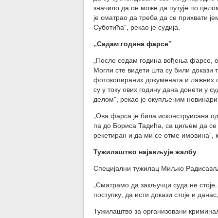
значило да он може да путује по целом
је сматрао да треба да се прихвати је
Суботића”, рекао је судија.
„Седам година фарсе”
„После седам година вођења фарсе, ов
Могли сте видети шта су били докази
фотокопираних докумената и лажних св
су у току ових годину дана донети у с
делом”, рекао је окупљеним новинар
„Ова фарса је била исконструисана о
па до Бориса Тадића, са циљем да с
рекетиран и да ми се отме имовина”, к
Тужилаштво најављује жалбу
Специјални тужилац Миљко Радисавље
„Сматрамо да закључци суда не стоје.
поступку, да исти докази стоје и дана
Тужилаштво за организовани криминал 