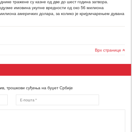
аднике тражене су казне од две до шест година затвора.
 одузме имовина укупне вредности од око 56 милиона
илиона америчких долара, за колико је кријумчарењем дувана
Врх странице
ив, трошкови суђења на буџет Србије