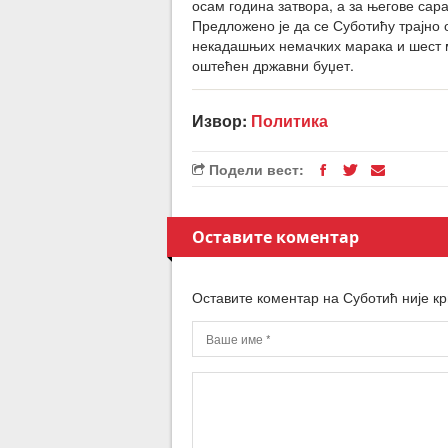
осам година затвора, а за његове сар
Предложено је да се Суботићу трајно
некадашњих немачких марака и шест м
оштећен државни буџет.
Извор:
Политика
Подели вест:
Оставите коментар
Оставите коментар на Суботић није кр