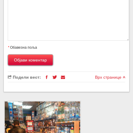
*
Обавезна поља
Подели вест:
Врх странице