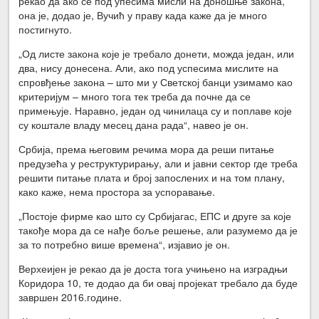
рекао да ако се под упесима мисли на доношње закона,
она је, додао је, Вучић у праву када каже да је много
постигнуто.
„Од листе закона које је требало донети, можда један, или
два, нису донесена. Али, ако под успесима мислите на
спровђење закона – што ми у Светској банци узимамо као
критеријум – много тога тек треба да почне да се
примењује. Наравно, један од чинилаца су и поплаве које
су коштале владу месец дана рада“, навео је он.
Србија, према његовим речима мора да реши питање
предузећа у реструктурирању, али и јавни сектор где треба
решити питање плата и број запослених и на том плану,
како каже, нема простора за успоравање.
„Постоје фирме као што су Србијагас, ЕПС и друге за које
такође мора да се нађе боље решење, али разумемо да је
за то потребно више времена“, изјавио је он.
Верхеијен је рекао да је доста тога учињено на изградњи
Коридора 10, те додао да би овај пројекат требало да буде
завршен 2016.године.