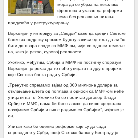
мора да се убрза на неколико
фронтова и указао да реформи
нема без решавања питања
предузећа у реструктурирању.
Верхеијен у интервјуу за „Сведок“ каже да кредит Светске
банке за подршку српском буџету зависи од тога да ли ће
бити договора владе са ММФ-ом, чији се односи темеље
на, како је рекао, суровој реалности.
Уколико, међутим, Србија и ММФ не постигну споразум,
Верхеијен је рекао да то неће утицати на друге пројекте
које Светска банка ради у Србији.
„Тренутно спремамо зајам од 300 милиона долара за
отклањање штета од поплава и односи са ММФ-ом неће
утицати на то. Уколико би се постигао договор Владе
Србије и ММФ, нама би било лакше да више средстава
позајмимо Србији и више радимо са Србијом“, изјавио је
он.
Упитан како би оценио реформе које су до сада
спроведене у Србји, шеф Светске банке у Београду је