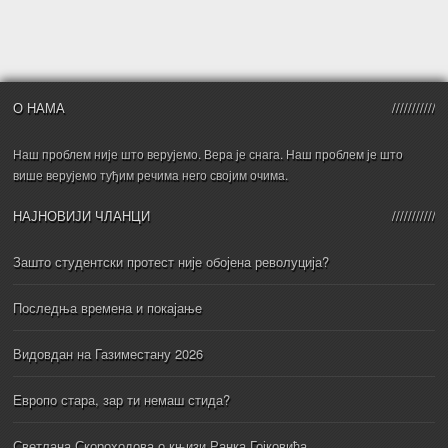
О НАМА
Наш проблем није што верујемо. Вера је снага. Наш проблем је што
више верујемо туђим речима него својим очима.
НАЈНОВИЈИ ЧЛАНЦИ
Зашто студентски протест није обојена револуција?
Последња времена и покајање
Видовдан на Газиместану 2026
Европо стара, зар ти немаш стида?
Светлана Скороходова о књизи Ранка Гојковића