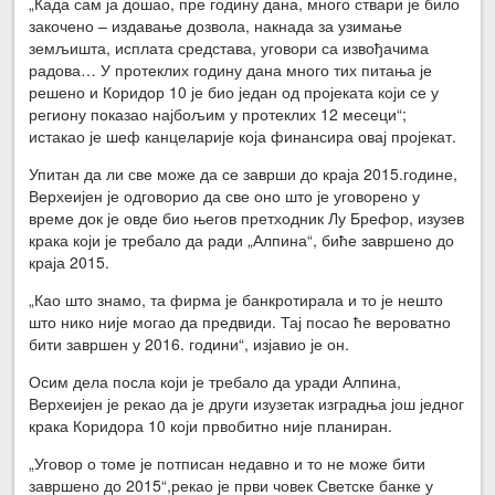
„Када сам ја дошао, пре годину дана, много ствари је било
закочено – издавање дозвола, накнада за узимање
земљишта, исплата средстава, уговори са извођачима
радова… У протеклих годину дана много тих питања је
решено и Коридор 10 је био један од пројеката који се у
региону показао најбољим у протеклих 12 месеци“;
истакао је шеф канцеларије која финансира овај пројекат.
Упитан да ли све може да се заврши до краја 2015.године,
Верхеијен је одговорио да све оно што је уговорено у
време док је овде био његов претходник Лу Брефор, изузев
крака који је требало да ради „Алпина“, биће завршено до
краја 2015.
„Као што знамо, та фирма је банкротирала и то је нешто
што нико није могао да предвиди. Тај посао ће вероватно
бити завршен у 2016. години“, изјавио је он.
Осим дела посла који је требало да уради Алпина,
Верхеијен је рекао да је други изузетак изградња још једног
крака Коридора 10 који првобитно није планиран.
„Уговор о томе је потписан недавно и то не може бити
завршено до 2015“,рекао је први човек Светске банке у