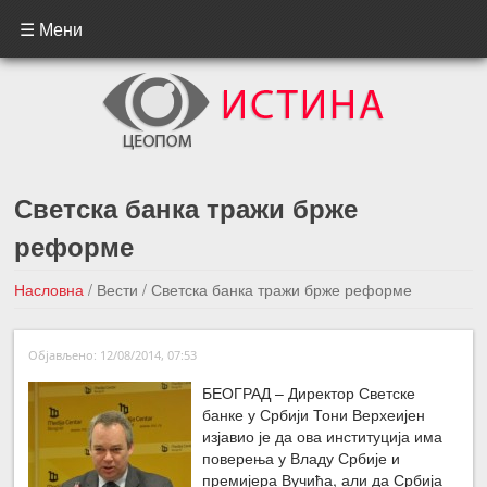
☰ Мени
Светска банка тражи брже
реформе
Насловна
/
Вести
/
Светска банка тражи брже реформе
←Претходна вест
Следећа вест →
Објављено: 12/08/2014, 07:53
БЕОГРАД – Директор Светске
банке у Србији Тони Верхеијен
изјавио је да ова институција има
поверења у Владу Србије и
премијера Вучића, али да Србија