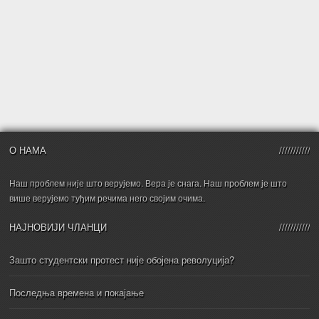
О НАМА
Наш проблем није што верујемо. Вера је снага. Наш проблем је што
више верујемо туђим речима него својим очима.
НАЈНОВИЈИ ЧЛАНЦИ
Зашто студентски протест није обојена револуција?
Последња времена и покајање