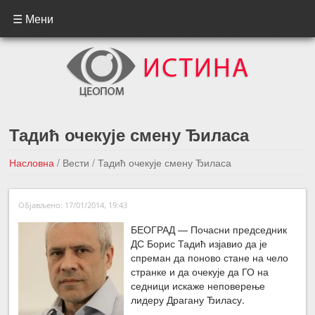
☰ Мени
Тадић очекује смену Ђиласа
Насловна
/
Вести
/
Тадић очекује смену Ђиласа
←Претходна вест
Следећа вест →
Објављено: 17/01/2014, 19:43
БЕОГРАД — Почасни председник
ДС Борис Тадић изјавио да је
спреман да поново стане на чело
странке и да очекује да ГО на
седници искаже неповерење
лидеру Драгану Ђиласу.