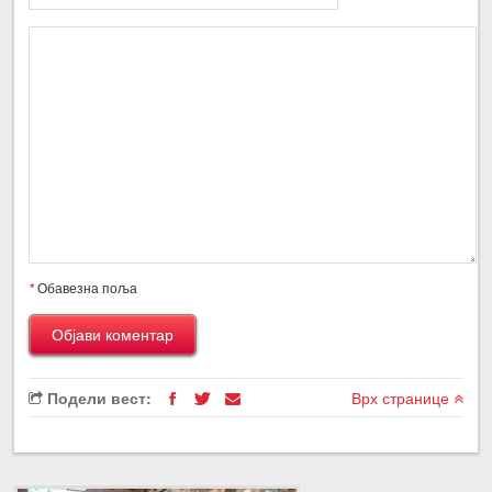
*
Обавезна поља
Подели вест:
Врх странице