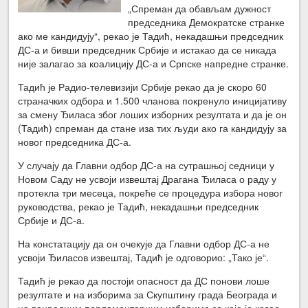
„Спреман да обављам дужност
председника Демократске странке
ако ме кандидују“, рекао је Тадић, некадашњи председник
ДС-а и бивши председник Србије и истакао да се никада
није залагао за коалицију ДС-а и Српске напредне странке.
Тадић је Радио-телевизији Србије рекао да је скоро 60
страначких одбора и 1.500 чланова покренуло иницијативу
за смену Ђиласа због лоших изборних резултата и да је он
(Тадић) спреман да стане иза тих људи ако га кандидују за
новог председника ДС-а.
У случају да Главни одбор ДС-а на сутрашњој седници у
Новом Саду не усвоји извештај Драгана Ђиласа о раду у
протекла три месеца, покреће се процедура избора новог
руководства, рекао је Тадић, некадашњи председник
Србије и ДС-а.
На констатацију да он очекује да Главни одбор ДС-а не
усвоји Ђиласов извештај, Тадић је одговорио: „Тако је“.
Тадић је рекао да постоји опасност да ДС понови лоше
резултате и на изборима за Скупштину града Београда и
на ванредним парламентарним изборима за које је казао