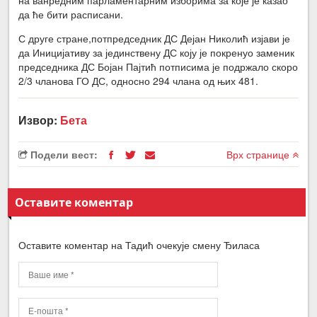
да ће бити расписани.
С друге стране,потпредседник ДС Дејан Николић изјави је
да Иницијативу за јединствену ДС коју је покренуо заменик
председника ДС Бојан Пајтић потписима је подржало скоро
2/3 чланова ГО ДС, односно 294 члана од њих 481.
Извор:
Бета
Подели вест:
Врх странице
Оставите коментар
Оставите коментар на Тадић очекује смену Ђиласа