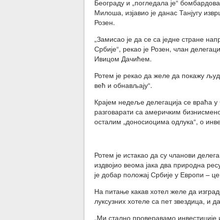
Београду и „погледала је“ бомбардов
Милоша, изјавио је данас Танјугу изв
Розен.
„Замисао је да се са једне стране нап
Србије“, рекао је Розен, члан делегац
Ивицом Дачићем.
Ротем је рекао да желе да покажу људи
већ и обнављају“.
Крајем недеље делегација се враћа у 
разговарати са америчким бизнисмен
осталим „доносиоцима одлука“, о инв
Ротем је истакао да су чланови делег
издвојио веома јака два природна рес
је добар положај Србије у Европи – ц
На питање какав хотел желе да изграде
луксузних хотеле са пет звездица, и да
„Ми стално проверавамо инвестиције 