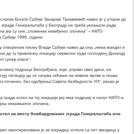
ланик Богате Србије Захарије Трнавчевић навео је у уторак да
зграде Генералштаба у Београду не треба уклањати ради
ла јер су оне „споменик невиђеног злочина“ – НАТО
Србије 1999. године.
 у отвореном писму Влади Србије навео да она „нема мандат и
на да ту привлачну локацију сервилно нуди господину Доналду
ел супер класе“.
асовној подршци Београђана, који, управо ових дана, на
ују петицију да се сачува сећање на невине жртве и тешка
ез починио, без одобрења Савета безбедности УН“, рекао је
 гради хотел на тој локацији јер има подршку и налог НАТО-а
 још некажњеног злочина.
хотел на месту бомбардованих зграда Генералштаба или
мп заинтересована је за изградњу хотела са пет звездица у