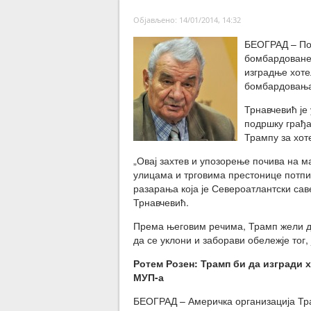
Објављено: 14/01/2014, 14:32
БЕОГРАД – Пос
бомбардоване 
изградње хоте
бомбардовања 
Трнавчевић је
подршку грађа
Трампу за хот
„Овај захтев и упозорење почива на м
улицама и трговима престонице потпис
разарања која је Североатлантски сав
Трнавчевић.
Према његовим речима, Трамп жели да
да се уклони и заборави обележје тог,
Ротем Розен: Трамп би да изгради 
МУП-а
БЕОГРАД – Америчка организација Тра