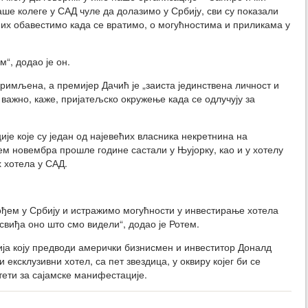
ше колеге у САД чуле да долазимо у Србију, сви су показали
 их обавестимо када се вратимо, о могућностима и приликама у
м“, додао је он.
примљена, а премијер Дачић је „заиста јединствена личност и
важно, каже, пријатељско окружење када се одлучују за
је које су један од најевећих власника некретнина на
м новембра прошле године састали у Њујорку, као и у хотелу
х хотела у САД.
ођем у Србију и истражимо могућности у инвестирање хотела
свиђа оно што смо видели“, додао је Ротем.
ија коју предводи амерички бизнисмен и инвеститор Доналд
ексклузивни хотел, са пет звездица, у оквиру којег би се
тети за сајамске манифестације.