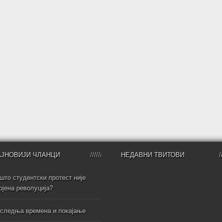
АЈНОВИЈИ ЧЛАНЦИ
НЕДАВНИ ТВИТОВИ
што студентски протест није
ојена револуција?
следња времена и покајање