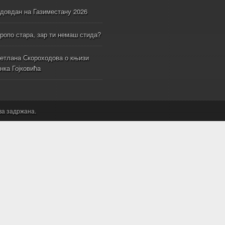
довдан на Газиместану 2026
ропо стара, зар ти немаш стида?
етлана Скороходова о књизи
нка Гојковића
ва задржана.