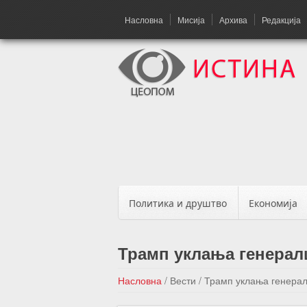
Насловна
Мисија
Архива
Редакција
Политика и друштво
Економија
Трамп уклања генерал
Насловна
/
Вести
/
Трамп уклања генерал