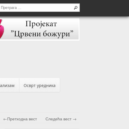
бализам
Осврт уредника
←Претходна вест
Следећа вест →