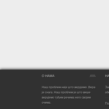
О НАМА
Н
За
Наш проблем није што верујемо. Вера
об
је снага. Наш проблем је што више
верујемо туђим речима него својим
очима.
По