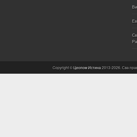
Ви
Ев
Св
Ра
Copyright ©
Цеопом Истина
2013-2026. Сва пра