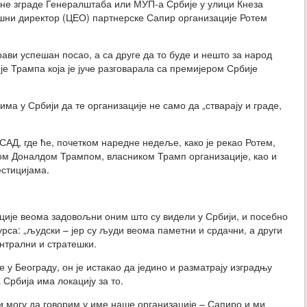
ане зграде Генералштаба или МУП-а Србије у улици Кнеза
ршни директор (ЦЕО) партнерске Сапир организације Ротем
рави успешан посао, а са друге да то буде и нешто за народ
ије Трампа која је јуче разговарала са премијером Србије
ма у Србији да те организације не само да „стварају и граде,
САД, где ће, почетком наредне недеље, како је рекао Ротем,
ом Доналдом Трампом, власником Трамп организације, као и
естицијама.
ације веома задовољни оним што су видели у Србији, и посебно
урса: „људски – јер су људи веома паметни и срдачни, а други
ентрални и стратешки.
 у Београду, он је истакао да једино и разматрају изградњу
 Србија има локацију за то.
и могу да говорим у име наше организације – Сапиро и ми