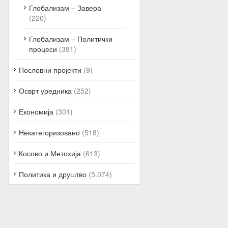
Глобализам – Завера
(220)
Глобализам – Политички
процеси
(381)
Пословни пројекти
(9)
Осврт уредника
(252)
Економија
(301)
Некатегоризовано
(518)
Косово и Метохија
(613)
Политика и друштво
(5.074)