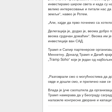
инвестирамо широм света и када су на
велико интересовање и питали нас да
земљи“, навео је Ротем.
„Али, хајде да прво почнемо са хотело
Делегација је, додао је, веома добро 
веома срдачан домаћин“. Веома им је 
инвестиције ван САД.
Трамп и Сапир партенерске организаци
Менхетну. Доналд Трамп и Дачић краје
„
Tramp
Soho“ који је један од најбољи
„Разговрали смо о могућностима да д
овде и дошли смо, и прилично нам се 
Влада је јуче саопштила да организац
Трамп намерава да у Београду сагради 
налазиле конгресне дворане и капаци