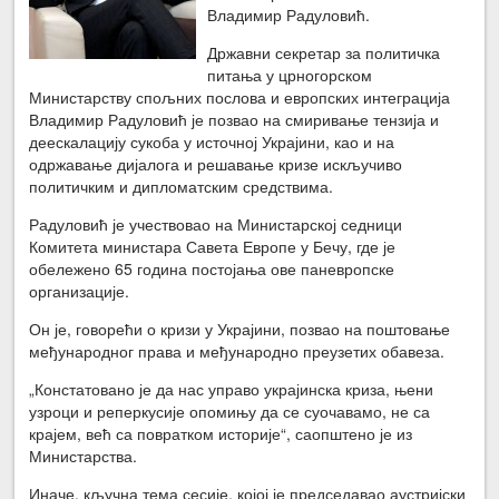
Владимир Радуловић.
Државни секретар за политичка
питања у црногорском
Министарству спољних послова и европских интеграција
Владимир Радуловић је позвао на смиривање тензија и
деескалацију сукоба у источној Украјини, као и на
одржавање дијалога и решавање кризе искључиво
политичким и дипломатским средствима.
Радуловић је учествовао на Министарској седници
Комитета министара Савета Европе у Бечу, где је
обележено 65 година постојања ове паневропске
организације.
Он је, говорећи о кризи у Украјини, позвао на поштовање
међународног права и међународно преузетих обавеза.
„Констатовано је да нас управо украјинска криза, њени
узроци и реперкусије опомињу да се суочавамо, не са
крајем, већ са повратком историје“, саопштено је из
Министарства.
Иначе, кључна тема сесије, којој је председавао аустријски