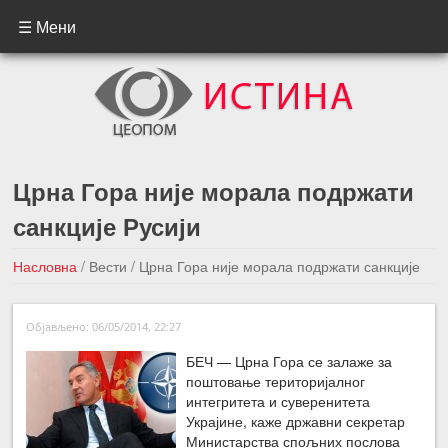
☰ Мени
Црна Гора није морала подржати
санкције Русији
Насловна
/
Вести
/
Црна Гора није морала подржати санкције
Русији
Објављено: 06/05/2014, 22:27
←Претходна вест
Следећа вест →
БЕЧ — Црна Гора се залаже за
поштовање територијалног
интегритета и суверенитета
Украјине, каже државни секретар
Министарства спољних послова