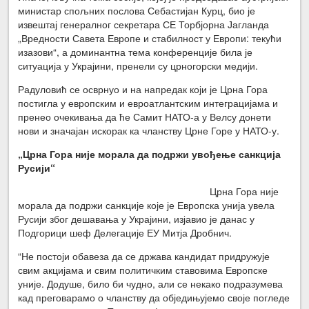
министар спољних послова Себастијан Курц, био је
извештај генералног секретара СЕ Торбјорна Јагланда
„Вредности Савета Европе и стабилност у Европи: текући
изазови“, а доминантна тема конференције била је
ситуација у Украјини, пренели су црногорски медији.
Радуловић се осврнуо и на напредак који је Црна Гора
постигла у европским и евроатлантским интеграцијама и
пренео очекивања да ће Самит НАТО-а у Велсу донети
нови и значајан искорак ка чланству Црне Горе у НАТО-у.
„Црна Гора није морала да подржи увођење санкција
Русији“
Црна Гора није
морала да подржи санкције које је Европска унија увела
Русији због дешавања у Украјини, изјавио је данас у
Подгорици шеф Делегације ЕУ Митја Дробнич.
“Не постоји обавеза да се држава кандидат придружује
свим акцијама и свим политичким ставовима Европске
уније. Додуше, било би чудно, али се некако подразумева
кад преговарамо о чланству да обједињујемо своје погледе