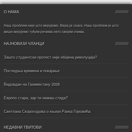
О НАМА
Наш проблем није што верујемо. Вера је снага. Наш проблем је што
више верујемо туђим речима него својим очима.
НАЈНОВИЈИ ЧЛАНЦИ
Зашто студентски протест није обојена револуција?
Последња времена и покајање
Видовдан на Газиместану 2026
Европо стара, зар ти немаш стида?
Светлана Скороходова о књизи Ранка Гојковића
НЕДАВНИ ТВИТОВИ