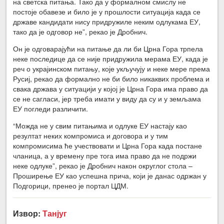
на светска питања. Тако да у формалном смислу не
постоје обавезе и било је у прошлости ситуација када се
државе кандидати нису придружиле неким одлукама ЕУ,
тако да је одговор не”, рекао је Дробнич.
Он је одговарајући на питање да ли би Црна Гора трпела
неке последице да се није придружила мерама ЕУ, када је
реч о украјинском питању, које укључују и неке мере према
Русиј, рекао да формално не би било никаквих проблема и
свака држава у ситуацији у којој је Црна Гора има право да
се не сагласи, јер треба имати у виду да су и у земљама
ЕУ погледи различити.
“Можда не у свим питањима и одлуке ЕУ настају као
резултат неких компромиса и договора и у тим
компромисима ће учествовати и Црна Гора када постане
чланица, а у времену пре тога има право да не подржи
неке одлуке”, рекао је Дробнич након округлог стола –
Проширење ЕУ као успешна прича, који је данас одржан у
Подгорици, пренео је портал ЦДМ.
Извор:
Танјуг