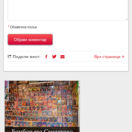
*
Обавезна поља
Подели вест:
Врх странице