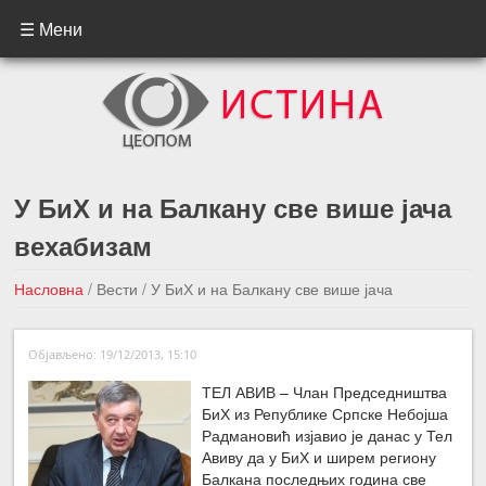
☰ Мени
У БиХ и на Балкану све више јача
вехабизам
Насловна
/
Вести
/
У БиХ и на Балкану све више јача
вехабизам
Објављено: 19/12/2013, 15:10
←Претходна вест
Следећа вест →
ТЕЛ АВИВ – Члан Председништва
БиХ из Републике Српске Небојша
Радмановић изјавио је данас у Тел
Авиву да у БиХ и ширем региону
Балкана последњих година све