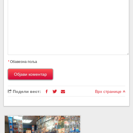
*
Обавезна поља
Подели вест:
Врх странице