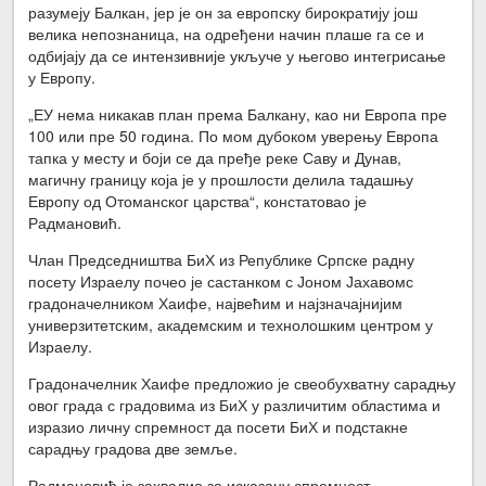
разумеју Балкан, јер је он за европску бирократију још
велика непознаница, на одређени начин плаше га се и
одбијају да се интензивније укључе у његово интегрисање
у Европу.
„ЕУ нема никакав план према Балкану, као ни Европа пре
100 или пре 50 година. По мом дубоком уверењу Европа
тапка у месту и боји се да пређе реке Саву и Дунав,
магичну границу која је у прошлости делила тадашњу
Европу од Отоманског царства“, констатовао је
Радмановић.
Члан Председништва БиХ из Републике Српске радну
посету Израелу почео је састанком с Јоном Јахавомс
градоначелником Хаифе, највећим и најзначајнијим
универзитетским, академским и технолошким центром у
Израелу.
Градоначелник Хаифе предложио је свеобухватну сарадњу
овог града с градовима из БиХ у различитим областима и
изразио личну спремност да посети БиХ и подстакне
сарадњу градова две земље.
Радмановић је захвалио за исказану спремност