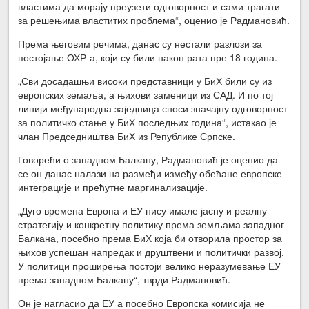
властима да морају преузети одговорност и сами трагати
за решењима властитих проблема“, оценио је Радмановић.
Према његовим речима, данас су нестали разлози за
постојање ОХР-а, који су били након рата пре 18 година.
„Сви досадашњи високи представници у БиХ били су из
европских земаља, а њихови заменици из САД. И по тој
линији међународна заједница сноси значајну одговорност
за политичко стање у БиХ последњих година“, истакао је
члан Председништва БиХ из Републике Српске.
Говорећи о западном Балкану, Радмановић је оценио да
се он данас налази на размеђи између обећане европске
интеграције и прећутне маргинализације.
„Дуго времена Европа и ЕУ нису имале јасну и реалну
стратегију и конкретну политику према земљама западног
Балкана, посебно према БиХ која би отворила простор за
њихов успешан напредак и друштвени и политички развој.
У политици проширења постоји велико неразумевање ЕУ
према западном Балкану“, тврди Радмановић.
Он је нагласио да ЕУ а посебно Европска комисија не