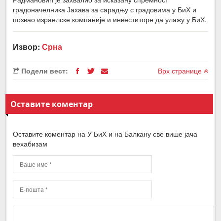
градоначелника Јахава за сарадњу с градовима у БиХ и
позвао израелске компаније и инвеститоре да улажу у БиХ.
Извор:
Срна
Подели вест:
Врх странице
Оставите коментар
Оставите коментар на У БиХ и на Балкану све више јача
вехабизам