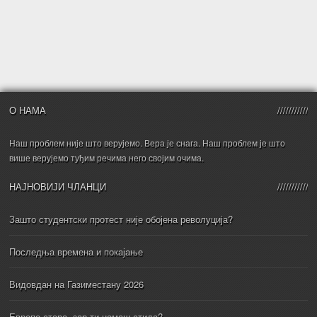
О НАМА
Наш проблем није што верујемо. Вера је снага. Наш проблем је што
више верујемо туђим речима него својим очима.
НАЈНОВИЈИ ЧЛАНЦИ
Зашто студентски протест није обојена револуција?
Последња времена и покајање
Видовдан на Газиместану 2026
Европо стара, зар ти немаш стида?