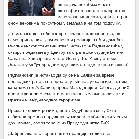
више јача вехабизам, као
специфична врста нетолерантног
испољавања ислама, који је стран
оном вековима присутном у земљама на том подручју.
„То изазива све већи отпор локалног становништва, не
само припадника других вера и религија, већ и домаћег
муслиманског становништва“, истакао је Радмановића у
оквиру предавања у Центру за стратешке студије Бегин-
Садат на Универзитету Бар-Илан у Тел Авиву о теми
„Балкан у међународним односима: тенденције и изазови“.
Радмановић је истакао да су се на Балкан за време
последњих ратова на простору бивше Југославије разним
каналима од Албаније, преко Македоније и Косова, до БиХ
инфилтрирали елементи радикалног ислама повезани с
мрежама међународног тероризма.
Према његовим речима, они у будућности могу бити
озбиљна претња нарушавању мира и стабилности у овим
друштвима, саопштено је из Председништва БиХ.
„Забрињава нас пораст нетолеранције, величање