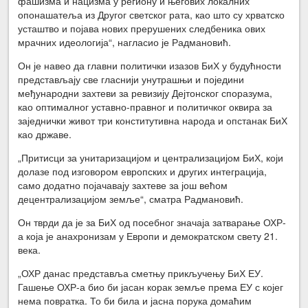
фашизма и нацизма у региону и његових локалних
опонашатеља из Другог светског рата, као што су хрватско
усташтво и појава нових прерушених следбеника ових
мрачних идеологија“, нагласио је Радмановић.
Он је навео да главни политички изазов БиХ у будућности
представљају све гласнији унутрашњи и поједини
међународни захтеви за ревизију Дејтонског споразума,
као оптималног уставно-правног и политичког оквира за
заједнички живот три конститутивна народа и опстанак БиХ
као државе.
„Притисци за унитаризацијом и централизацијом БиХ, који
долазе под изговором европских и других интеграција,
само додатно појачавају захтеве за још већом
децентрализацијом земље“, сматра Радмановић.
Он тврди да је за БиХ од посебног значаја затварање ОХР-
а која је анахронизам у Европи и демократском свету 21.
века.
„ОХР данас представља сметњу прикључењу БиХ ЕУ.
Гашење ОХР-а био би јасан корак земље према ЕУ с којег
нема повратка. То би била и јасна порука домаћим