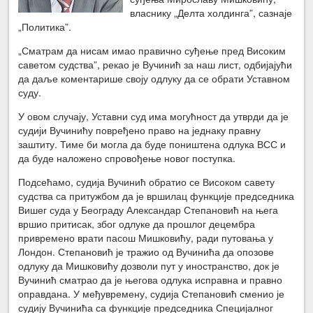
власнику „Делта холдинга”, сазнаје
„Политика”.
„Сматрам да нисам имао правично суђење пред Високим
саветом судства”, рекао је Вучинић за наш лист, одбијајући
да даље коментарише своју одлуку да се обрати Уставном
суду.
У овом случају, Уставни суд има могућност да утврди да је
судији Вучинићу повређено право на једнаку правну
заштиту. Тиме би могла да буде поништена одлука ВСС и
да буде наложено спровођење новог поступка.
Подсећамо, судија Вучинић обратио се Високом савету
судства са притужбом да је вршилац функције председника
Вишег суда у Београду Александар Степановић на њега
вршио притисак, због одлуке да прошлог децембра
привремено врати пасош Мишковићу, ради путовања у
Лондон. Степановић је тражио од Вучинића да опозове
одлуку да Мишковићу дозволи пут у иностранство, док је
Вучинић сматрао да је његова одлука исправна и правно
оправдана. У међувремену, судија Степановић сменио је
судију Вучинића са функције председника Специјалног