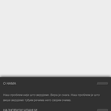
О НАМА
Наш проблем није што верујемо. Вера је снага. Наш проблем је што
више верујемо туђим речима него својим очима.
НАЈНОВИЈИ ЧЛАНЦИ