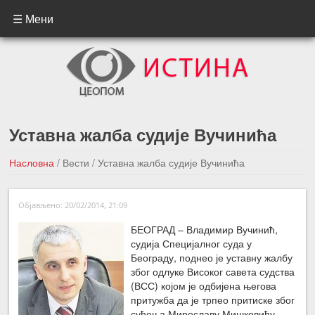
☰ Мени
Уставна жалба судије Вучинића
Насловна
/
Вести
/
Уставна жалба судије Вучинића
←Претходна вест
Следећа вест →
Објављено: 20/02/2014, 21:09
БЕОГРАД – Владимир Вучинић,
судија Специјалног суда у
Београду, поднео је уставну жалбу
због одлуке Високог савета судства
(ВСС) којом је одбијена његова
притужба да је трпео притиске због
суђења Мирославу Мишковићу,