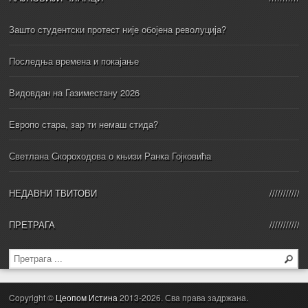
Зашто студентски протест није обојена револуција?
Последња времена и покајање
Видовдан на Газиместану 2026
Европо стара, зар ти немаш стида?
Светлана Скороходова о књизи Ранка Гојковића
НЕДАВНИ ТВИТОВИ
ПРЕТРАГА
Copyright ©
Цеопом Истина
2013-2026. Сва права задржана.