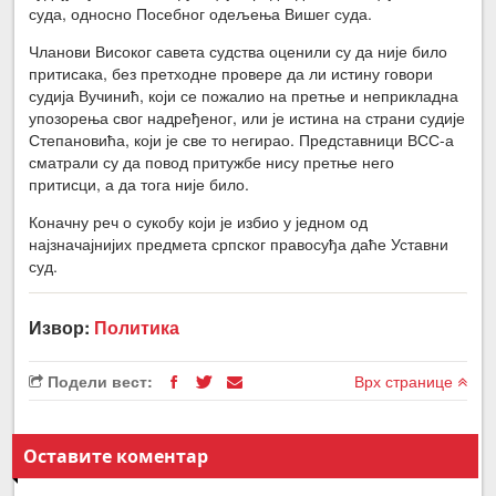
суда, односно Посебног одељења Вишег суда.
Чланови Високог савета судства оценили су да није било
притисака, без претходне провере да ли истину говори
судија Вучинић, који се пожалио на претње и неприкладна
упозорења свог надређеног, или је истина на страни судије
Степановића, који је све то негирао. Представници ВСС-а
сматрали су да повод притужбе нису претње него
притисци, а да тога није било.
Коначну реч о сукобу који је избио у једном од
најзначајнијих предмета српског правосуђа даће Уставни
суд.
Извор:
Политика
Подели вест:
Врх странице
Оставите коментар