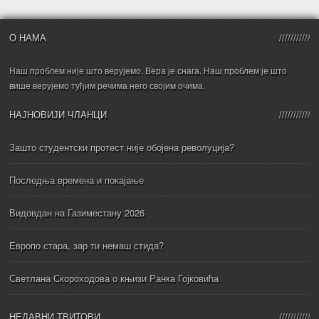
О НАМА
Наш проблем није што верујемо. Вера је снага. Наш проблем је што
више верујемо туђим речима него својим очима.
НАЈНОВИЈИ ЧЛАНЦИ
Зашто студентски протест није обојена револуција?
Последња времена и покајање
Видовдан на Газиместану 2026
Европо стара, зар ти немаш стида?
Светлана Скороходова о књизи Ранка Гојковића
НЕДАВНИ ТВИТОВИ