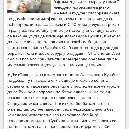
бајкама које се сервирају уз помоћ
наводних истраживања јавног
мњења и будућег распореда снага
на домаћој политичкој сцени, осим што је најавио да се
неће предати и да се са њим и СПС мора рачунати, рекао
и једну велику истину: упитао је наводну опозицију зашто
се неко не усуди да критикује Александра Вучића, и како то
да су се сви са неподношљивом лакоћом бацили на
критиковање њега (Дачића). С обзиром на то да један део
бирачког тела и даље верује у онај давни СПС слоган „Сви
смо ми помало социјалисти“ премијерово обећање да ће
им свима показати, делује као прилично уверљиво.
У Дачићевој изјави има много истине. Александар Вучић се
не доводи у питање, а очигледно је и како се већина
странака из такозване опозиције у последње време утркује
да са Вучићем направи што боље односе, чиме се од
српске политичке сцене прави нека врста новог
Социјалистичког савеза. Политичка борба тако се, на
очиглед целокупне јавности, сада недвосмислено и без
комплекса испоставља као искључива борба за
посланичке мандате. Судбина земље, чини се, никога се
не тиче, а такозвана проевропска опозиција могла би