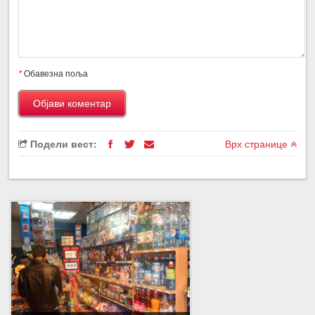
*
Обавезна поља
Подели вест:
Врх странице