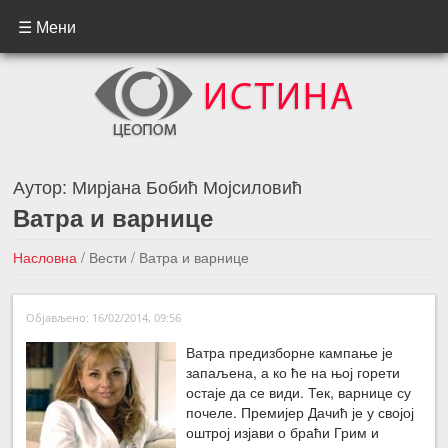
☰ Мени
Аутор:
Мирјана Бобић Мојсиловић
Ватра и варнице
Насловна
/
Вести
/
Ватра и варнице
←Претходна вест
Следећа вест →
Објављено: 16/02/2014, 09:56
Ватра предизборне кампање је
запаљена, а ко ће на њој горети
остаје да се види. Тек, варнице су
почеле. Премијер Дачић је у својој
оштрој изјави о браћи Грим и