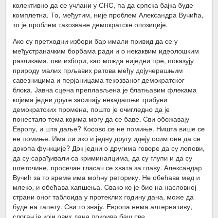
колективно да се учлани у СНС, па да српска бајка буде
комплетна. То, међутим, није проблем Александра Вучића,
то је проблем такозване демократске опозиције.
Ако су претходни избори бар имали привид да се у
међустраначким борбама ради и о некаквим идеолошким
разликама, ови избори, као можда ниједни пре, показују
природу малих прљавих ратова међу дојучерашњим
савезницима и перјаницама текозваног демократског
блока. Јавна сцена преплављена је блатњавим флекама
којима једни друге засипају некадашњи трибуни
демократских промена, пошто је очигледно да је
понестало тема којима могу да се баве. Сви обожавају
Европу, и шта даље? Косово се не помиње. Ништа више се
не помиње. Има ли ико и једну другу идеју осим оне да се
докопа функције? Док једни о другима говоре да су лопови,
да су сарађивали са криминалцима, да су глупи и да су
штеточине, просечан гласач се хвата за главу. Александар
Вучић за то време има моћну реторику. Не обећава мед и
млеко, и обећава хапшења. Свако ко је био на насловној
страни оног таблоида у протеклих годину дана, може да
буде на тапету. Сви то знају. Европа нема алтернативу,
слоган је који ових дана покрива баш све.