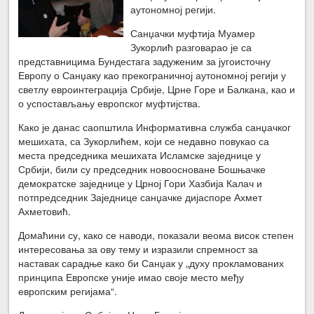
аутономној регији.
Санџачки муфтија Муамер
Зукорлић разговарао је са
представницима Бундестага задуженим за југоисточну
Европу о Санџаку као прекограничној аутономној регији у
светлу евроинтеграција Србије, Црне Горе и Балкана, као и
о успостављању европског муфтијства.
Како је данас саопштила Информативна служба санџачког
мешихата, са Зукорлићем, који се недавно повукао са
места председника мешихата Исламске заједнице у
Србији, били су председник новоосноване Бошњачке
демократске заједнице у Црној Гори Хазбија Калач и
потпредседник Заједнице санџачке дијаспоре Ахмет
Ахметовић.
Домаћини су, како се наводи, показали веома висок степен
интересовања за ову тему и изразили спремност за
наставак сарадње како би Санџак у „духу прокламованих
принципа Европске уније имао своје место међу
европским регијама“.