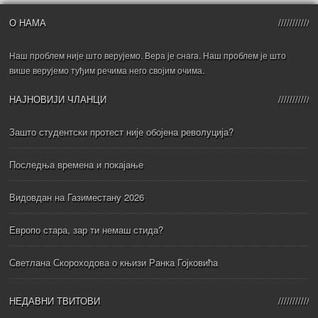
О НАМА
Наш проблем није што верујемо. Вера је снага. Наш проблем је што
више верујемо туђим речима него својим очима.
НАЈНОВИЈИ ЧЛАНЦИ
Зашто студентски протест није обојена револуција?
Последња времена и покајање
Видовдан на Газиместану 2026
Европо стара, зар ти немаш стида?
Светлана Скороходова о књизи Ранка Гојковића
НЕДАВНИ ТВИТОВИ