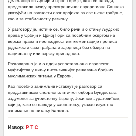
Делегација из Србије и Црне Горе је, како се наводи,
представила визију прекограничног еврорегиона Санџака
указујући на важности овог пројекта за све њене грађане,
као и за стабилност у региону.
У разговору је, истиче се, било речи и о стању људских
права у Србији и Црној Гори са посебним освртом на
верска права и неопходност имплементације прописа
једнакости свих грађана и заједница без обзира на
националну или верску припадност.
Разговарано је и о идеји успостављања европског
муфтијства у циљу интензивнијег решавања бројних
муслиманских питања у Европи.
Као посебно занимљив истакнут је разговор са
представником спољнополитичког одбора Бундестага
задуженог за југоисточну Европу, Јосипом Јуратовићем,
који је, како се наводи у саопштењу, указао изузетно
занимање по питању Балкана.
Извор:
Р Т С