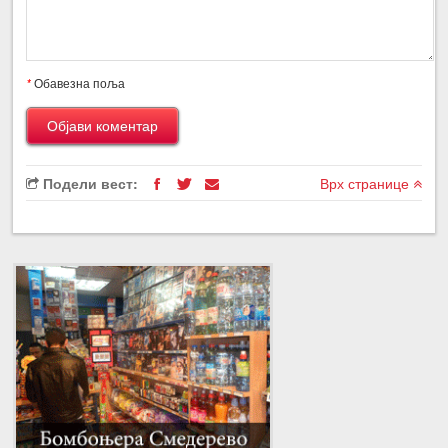
*
Обавезна поља
Подели вест:
Врх странице