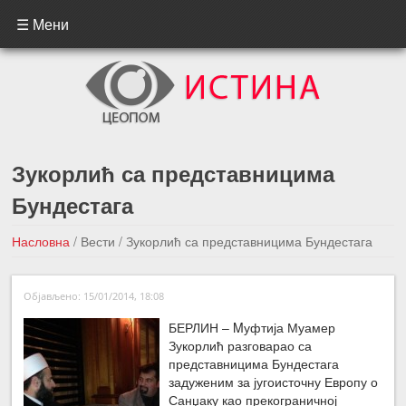
☰ Мени
Зукорлић са представницима
Бундестага
Насловна
/
Вести
/
Зукорлић са представницима Бундестага
←Претходна вест
Следећа вест →
Објављено: 15/01/2014, 18:08
БЕРЛИН – Mуфтија Муамер
Зукорлић разговарао са
представницима Бундестага
задуженим за југоисточну Европу о
Санџаку као прекограничној