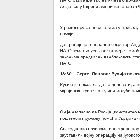
Алијансе у Европи амерички генерал 
У разговору са новинарима у Бриселу 
оружје.
Дан раније је генерални секретар Ан
НАТО земаља усагласити мере помоћи К
законима предвиђен ванблоковски стату
НАТО.
18:30 – Сергеј Лавров: Русија пока
Русија је показала да ће деловати, а н
украјинске кризе на једини могући нач
Он је нагласио да Русија „константно н
поштеном пружању помоћи Украјинцима
Свакодневно позивамо иностране партн
зауставили војну операцију на југоисто