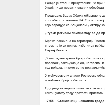
Раније је стални представник РФ при 
Украјини да поврати снагу и обезбеди
Председик Барак Обама објаснио је 
способности земаља НАТО у источној Е
која сарађује са Алијансом у оквиру к
„
Руски региони припремају се да п
Мрежа пансиона на територији Ростов
спремна је за пријем избеглица из Ук
Сергеј Иванов.
„У последње време број избеглица са ј
повећан“, закључио је он, нагласивши 
код рођака, никоме се не пријављујућ
У међувремену власти Ростовске облас
повећања броја избеглица.
Од средине априла кијевске власти спр
континуитету трају протести пристал
17:55 –
Становници неколико градо