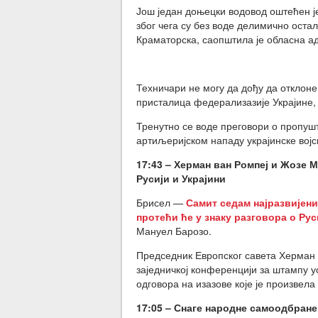
Још један доњецки водовод оштећен је
због чега су без воде делимично оста
Краматорска, саопштила је обласна а
Техничари не могу да дођу да отклоне 
присталица федерализазије Украјине, 
Тренутно се воде преговори о пропушт
артиљеријском нападу украјинске војс
17:43 – Херман ван Ромпеј и Жозе 
Русији и Украјини
Брисел —
Самит седам најразвијени
протећи ће у знаку разговора о Рус
Мануел Барозо.
Председник Европског савета Херман 
заједничкој конференцији за штампу у
одговора на изазове које је произвела 
17:05 – Снаге народне самоодбране