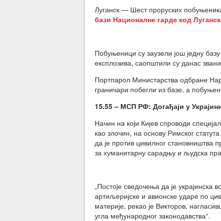
Луганск — Шест проруских побуњеника 
бази Националне гарде код Луганск
Побуњеници су заузели још једну базу
експлозива, саопштили су данас зван
Портпарол Министарства одбране Наро
граничари побегли из базе, а побуњен
15.55 – МСП РФ: Д
огађаји у Украји
Начин на који Кијев спроводи специја
као злочин, на основу Римског статут
да је против цивилног становништва 
за хуманитарну сарадњу и људска п
„Постоје сведочења да је украјинска 
артиљеријске и авионске ударе по цив
материје, рекао је Викторов, нагласив
угла међународног законодавства“.