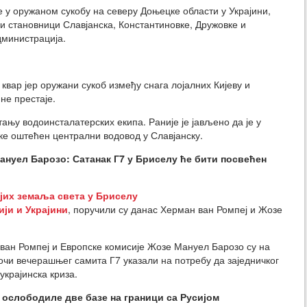
 у оружаном сукобу на северу Доњецке области у Украјини,
ли становници Славјанска, Константиновке, Дружовке и
дминистрација.
квар јер оружани сукоб између снага лојалних Кијеву и
не престаје.
ању водоинсталатерских екипа. Раније је јављено да је у
ке оштећен централни водовод у Славјанску.
Мануел Барозо: Сатанак Г7 у Бриселу ће бити посвећен
јих земаља света у Бриселу
ији и Украјини
, поручили су данас Херман ван Ромпеј и Жозе
ван Ромпеј и Европске комисије Жозе Мануел Барозо су на
очи вечерашњег самита Г7 указали на потребу да заједничког
украјинска криза.
 ослободиле две базе на граници са Русијом