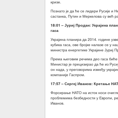
кризе.
Познато је да ће се лидери Русије и Н
састанка, Путин и Меркелова су већ 
18:01 – Јуриј Продан:
Украјина план
гаса
Украјина планира да 2014. године узв
кубика гаса, ове бројке налазе се у н
министра енергетике Украјине Јуриј П
Према његовим речима део гаса биће у
Министар је прецизирао да ће из Русиј
он нада, у преговорима између украји
компаније Гаспром.
17:57 – Сергеј Иванов
: Кретање НА
Форсирање НАТО на исток носи очиглед
проблемима безбедности у Европи, р
Иванов.