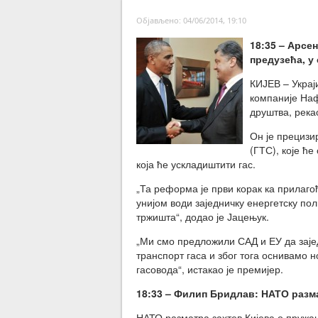
Објављено: 04/06/2014, 19:10
18:35 – Арсе
предузећа, у
КИЈЕВ – Укра
компаније Наф
друштва, река
Он је прецизи
(ГТС), које ће
која ће ускладиштити гас.
„Та реформа је први корак ка прилаго
унијом води заједничку енергетску по
тржишта“, додао је Јацењук.
„Ми смо предложили САД и ЕУ да заје
транспорт гаса и због тога оснивамо 
гасовода“, истакао је премијер.
18:33 – Филип Бридлав: НАТО разма
НАТО разматра захтев Кијева о пружањ