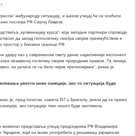
в“
тресли“ међународу ситуацију, и њихов утицај ће се осећати
ољних послова РФ Сергеј Лавров.
редставља „кулминацију курса“, који западни партнери спроводе
нагласио да запад геополитику сматра својим преимућством и
о простор у близини границе РФ.
 на удару као у савременом свету данас најактивнији експонент
атра независну политику својим природним правом. Та линија,
вно, не уклапа се са било чијим претензијама“, рекао је
оклевања
увести нове санкције, ако то ситуација буде
ас је, пред почетак, самита G7 u Бриселу, рекла да се према
санкције, ако ситуација тако нешто буде захтевала.
ан моменат представља утицај председника РФ Владимира
 Украјине, који он може употребити у решавању украјинске