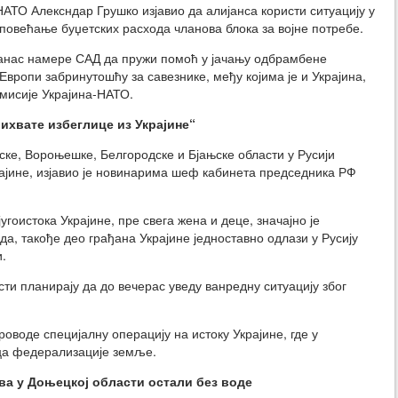
НАТО Алексндар Грушко изјавио да алијанса користи ситуацију у
 повећање буџетских расхода чланова блока за војне потребе.
данас намере САД да пружи помоћ у јачању одбрамбене
вропи забринутошћу за савезнике, међу којима је и Украјина,
омисије Украјина-НАТО.
рихвате избеглице из Украјине
“
ске, Вороњешке, Белгородске и Бјањске области у Русији
рајине, изјавио је новинарима шеф кабинета председника РФ
угоистока Украјине, пре свега жена и деце, значајно је
да, такође део грађана Украјине једноставно одлази у Русију
и.
ти планирају да до вечерас уведу ванредну ситуацију због
оводе специјалну операцију на истоку Украјине, где у
ица федерализације земље.
ва у Доњецкој области остали без воде