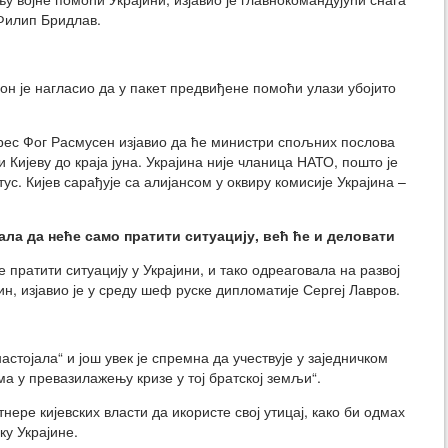
Филип Бридлав.
он је нагласио да у пакет предвиђене помоћи улази убојито
дрес Фог Расмусен изјавио да ће министри спољних послова
ијеву до краја јуна. Украјина није чланица НАТО, пошто је
с. Кијев сарађује са алијансом у оквиру комисије Украјина –
зала да неће само пратити ситуацију, већ ће и деловати
е пратити ситуацију у Украјини, и тако одреаговала на развој
ин, изјавио је у среду шеф руске дипломатије Сергеј Лавров.
астојала“ и још увек је спремна да учествује у заједничком
 у превазилажењу кризе у тој братској земљи“.
ере кијевских власти да икористе свој утицај, како би одмах
ку Украјине.