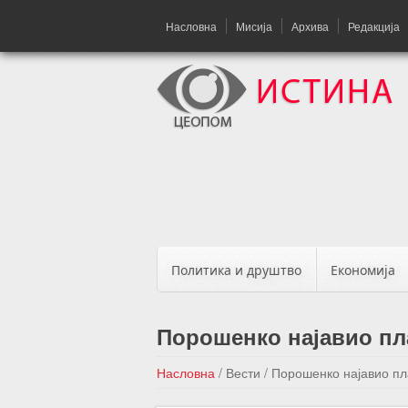
Насловна
Мисија
Архива
Редакција
Политика и друштво
Економија
Порошенко најавио пл
Насловна
/
Вести
/
Порошенко најавио пл