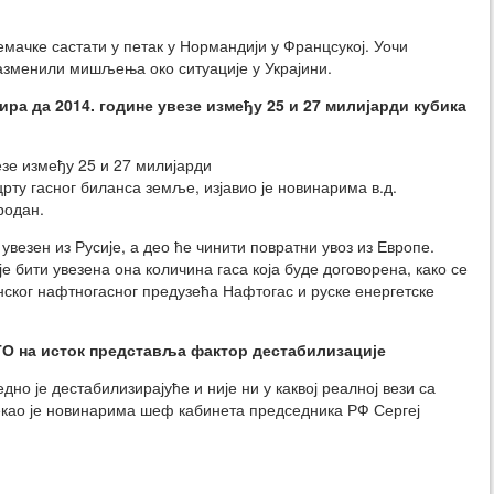
емачке састати у петак у Нормандији у Францсукој. Уочи
разменили мишљења око ситуације у Украјини.
ира да 2014. године увезе између 25 и 27 милијарди кубика
езе између 25 и 27 милијарди
ацрту гасног биланса земље, изјавио је новинарима в.д.
родан.
везен из Русије, а део ће чинити повратни увоз из Европе.
е бити увезена она количина гаса која буде договорена, како се
нског нафтногасног предузећа Нафтогас и руске енергетске
ТО на исток представља фактор дестабилизације
но је дестабилизирајуће и није ни у каквој реалној вези са
екао је новинарима шеф кабинета председника РФ Сергеј