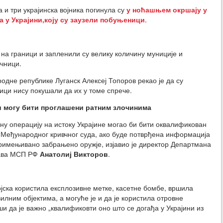
и три украјинска војника погинула су
у ноћашњем окршају у
а у Украјини,коју су заузели побуњеници
.
 на граници и запленили су велику количину муниције и
ичници.
дне републике Луганск Алексеј Топоров рекао је да су
ици нису покушали да их у томе спрече.
ни могу бити проглашени ратним злочинима
лну операцију на истоку Украјине могао би бити оквалификован
а Међународног кривчног суда, ако буде потврђена информација
примењивано забрањено оружје, изјавио је директор Департмана
рава МСП РФ
Анатолиј Викторов
.
војска користила експлозивне метке, касетне бомбе, вршила
илним објектима, а могуће је и да је користила отровне
ши да је важно „квалификовти оно што се догађа у Украјини из