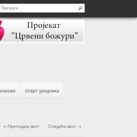
бализам
Осврт уредника
←Претходна вест
Следећа вест →