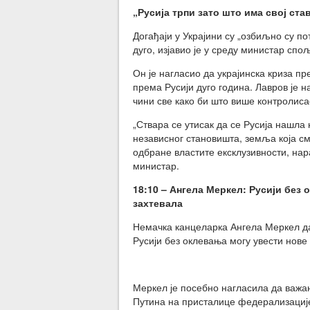
„Русија трпи зато што има свој ста
Догађаји у Украјини су „озбиљно су по
дуго, изјавио је у среду министар сп
Он је нагласио да украјинска криза п
према Русији дуго година. Лавров је 
чини све како би што више контролиса
„Ствара се утисак да се Русија нашла
независног становишта, земља која см
одбране властите ексклузивности, нара
министар.
18:10 – Ангела
Меркел
: Русији
без 
захтевала
Немачка канцеларка Ангела Меркел дан
Русији без оклевања могу увести нове 
Меркел је посебно нагласила да важ
Путина на присталице федерализације