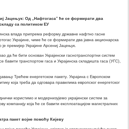
ниј Јацењук: Од „Нафтогаса“ ће се формирати два
 складу са политиком ЕУ
јинска влада припрема реформу државне нафтно гасне
тогас Украјине, чиме ће се формирати два јавна акционарска
о је премијер Украјине Арсениј Јацењук.
рао да ће бити основан Украјински гаснотранспортни систем
 се бавити транспортом гаса и Украјинска складишта гаса (УГС),
ђавању Трећем енергетском пакету. Украјина с Европском
литику која треба да одговара правилима европског енергетског
днички користимо и модернизујемо украјински систем за
нову компанију која ће се бавити експлоатацијом магистралних
тра пакет војне помоћу Кијеву
у војне помоћи Украјини, изјавио је главнокомандујући снага