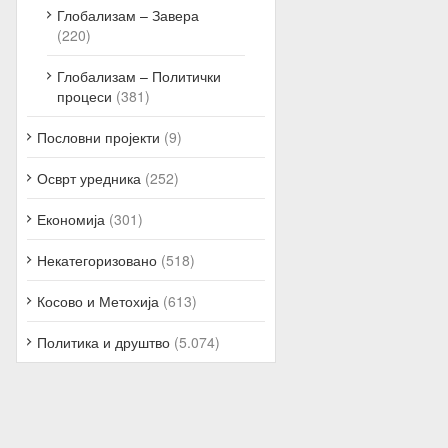
Глобализам – Завера
(220)
Глобализам – Политички
процеси
(381)
Пословни пројекти
(9)
Осврт уредника
(252)
Економија
(301)
Некатегоризовано
(518)
Косово и Метохија
(613)
Политика и друштво
(5.074)